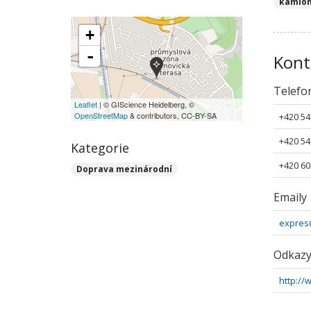
kamion
+
-
Kont
Telefo
Leaflet
| © GIScience Heidelberg, ©
OpenStreetMap
& contributors, CC-BY-SA
+420 54
+420 54
Kategorie
+420 60
Doprava mezinárodní
Emaily
expres
Odkaz
http://