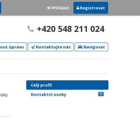
Přihlásit
Registrovat
+420 548 211 024
out úpravu
Kontaktujte nás
Navigovat
Celý profil
Kontaktní osoby
1
státy