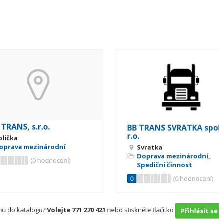
TRANS, s.r.o.
BB TRANS SVRATKA spol
r.o.
olička
oprava mezinárodní
Svratka
Doprava mezinárodní
,
(
0
hodnocení)
Spediční činnost
0
(
0
hodnocení)
rmu do katalogu?
Volejte 771 270 421
nebo stiskněte tlačítko
Přihlásit se