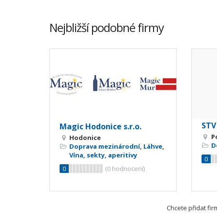
Nejbližší podobné firmy
STV 
Magic Hodonice s.r.o.
P
Hodonice
D
Doprava mezinárodní
,
Láhve
,
Vína, sekty, aperitivy
0
0
(
0
hodnocení)
Chcete přidat fi