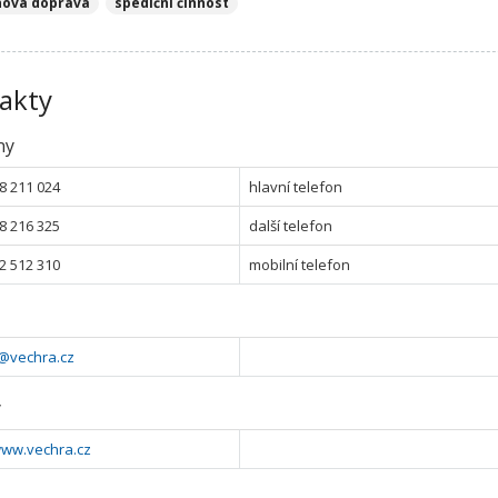
ová doprava
spediční činnost
akty
ny
8 211 024
hlavní telefon
8 216 325
další telefon
2 512 310
mobilní telefon
@vechra.cz
y
www.vechra.cz