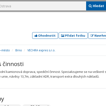
Hledat
Ohodnotit
Přidat fotku
Navrhn
o-město
Brno
VECHRA expres s.r.o.
s činnosti
dní kamionová doprava, spediční činnost. Specializujeme se na veškeré 
 unie, návěsy 13,7m, základní ADR, transport extra dlouhých nákladů.
by