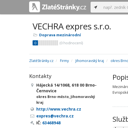
VECHRA expres s.r.o.
Doprava mezinárodní
0
(
0
hodnocení)
ZlatéStránky.cz
Firmy
Jihomoravský kraj
okres Brn
Popi
Kontakty
Hájecká 14/1068, 618 00 Brno-
Mezináro
Černovice
Evropské
okres Brno-město, Jihomoravský
kraj
http://www.vechra.cz
expres@vechra.cz
Služ
IČ:
63468948