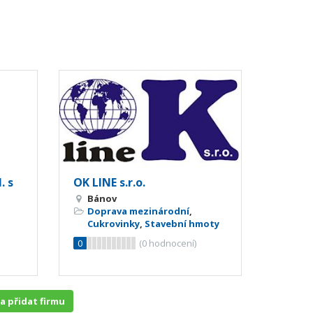
. s
OK LINE s.r.o.
Bánov
Doprava mezinárodní
,
Cukrovinky
,
Stavební hmoty
0
(
0
hodnocení)
 a přidat firmu