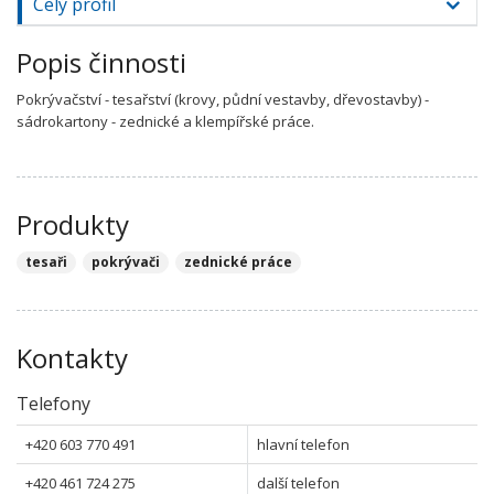
Celý profil
Popis činnosti
Pokrývačství - tesařství (krovy, půdní vestavby, dřevostavby) -
sádrokartony - zednické a klempířské práce.
Produkty
tesaři
pokrývači
zednické práce
Kontakty
Telefony
+420 603 770 491
hlavní telefon
+420 461 724 275
další telefon