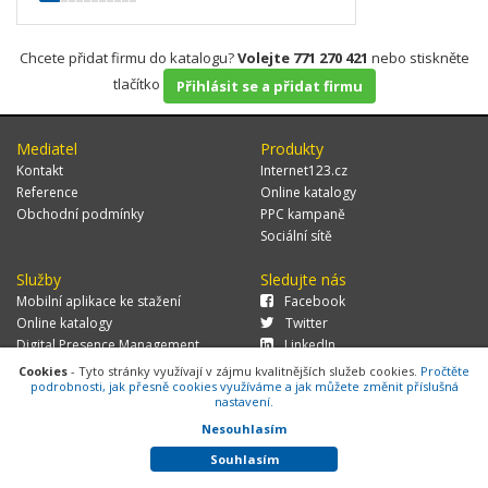
Chcete přidat firmu do katalogu?
Volejte 771 270 421
nebo stiskněte
tlačítko
Přihlásit se a přidat firmu
Mediatel
Produkty
Kontakt
Internet123.cz
Reference
Online katalogy
Obchodní podmínky
PPC kampaně
Sociální sítě
Služby
Sledujte nás
Mobilní aplikace ke stažení
Facebook
Online katalogy
Twitter
Digital Presence Management
LinkedIn
Více zákazníků
Cookies
- Tyto stránky využívají v zájmu kvalitnějších služeb cookies.
Pročtěte
podrobnosti, jak přesně cookies využíváme a jak můžete změnit příslušná
nastavení.
Nesouhlasím
© 2026 MEDIATEL CZ, s.r.o.,
Za Potokem 46/4, 106 00 Praha 10, tel.:
+420 771 270 421, verze 1.29.0.143,
Cookies
Souhlasím