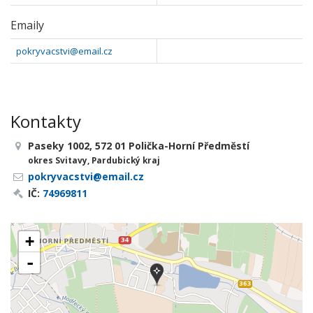
Emaily
pokryvacstvi@email.cz
Kontakty
Paseky 1002, 572 01 Polička-Horní Předměstí
okres Svitavy, Pardubický kraj
pokryvacstvi@email.cz
IČ:
74969811
+
-