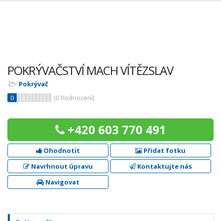
POKRÝVAČSTVÍ MACH VÍTĚZSLAV
Pokrývač
0
(
0
hodnocení)
+420 603 770 491
Ohodnotit
Přidat fotku
Navrhnout úpravu
Kontaktujte nás
Navigovat