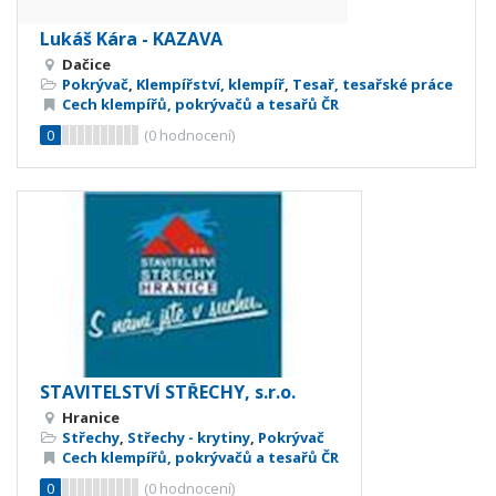
Lukáš Kára - KAZAVA
Dačice
Pokrývač
,
Klempířství, klempíř
,
Tesař, tesařské práce
Cech klempířů, pokrývačů a tesařů ČR
0
(
0
hodnocení)
STAVITELSTVÍ STŘECHY, s.r.o.
Hranice
Střechy
,
Střechy - krytiny
,
Pokrývač
Cech klempířů, pokrývačů a tesařů ČR
0
(
0
hodnocení)