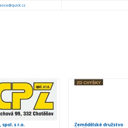
asice@quick.cz
 spol. s r.o.
Zemědělské družstvo