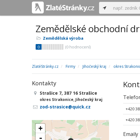
Zemědělské obchodní dru
Zemědělská výroba
0
(
0
hodnocení)
ZlatéStránky.cz
Firmy
Jihočeský kraj
okres Strakoni
Kont
Kontakty
Strašice 7, 387 16 Strašice
Telefo
okres Strakonice, Jihočeský kraj
zod-strasice@quick.cz
+420 38
+420 38
+
Emaily
-