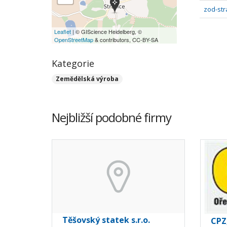
zod-str
Leaflet
| © GIScience Heidelberg, ©
OpenStreetMap
& contributors, CC-BY-SA
Kategorie
Zemědělská výroba
Nejbližší podobné firmy
Těšovský statek s.r.o.
CPZ,