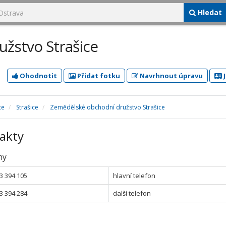
Hledat
žstvo Strašice
Ohodnotit
Přidat fotku
Navrhnout úpravu
J
ce
Strašice
Zemědělské obchodní družstvo Strašice
akty
ny
3 394 105
hlavní telefon
3 394 284
další telefon