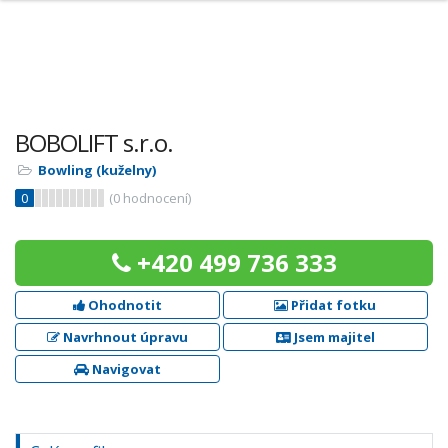
BOBOLIFT s.r.o.
Bowling (kuželny)
0
(
0
hodnocení)
+420 499 736 333
Ohodnotit
Přidat fotku
Navrhnout úpravu
Jsem majitel
Navigovat