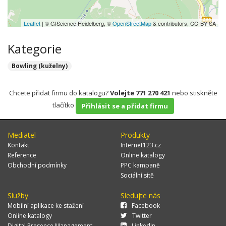
Leaflet
| © GIScience Heidelberg, ©
OpenStreetMap
& contributors, CC-BY-SA
Kategorie
Bowling (kuželny)
Chcete přidat firmu do katalogu?
Volejte 771 270 421
nebo stiskněte
tlačítko
Přihlásit se a přidat firmu
Mediatel
Produkty
Kontakt
Internet123.cz
Reference
Online katalogy
Obchodní podmínky
PPC kampaně
Sociální sítě
Služby
Sledujte nás
Mobilní aplikace ke stažení
Facebook
Online katalogy
Twitter
Digital Presence Management
LinkedIn