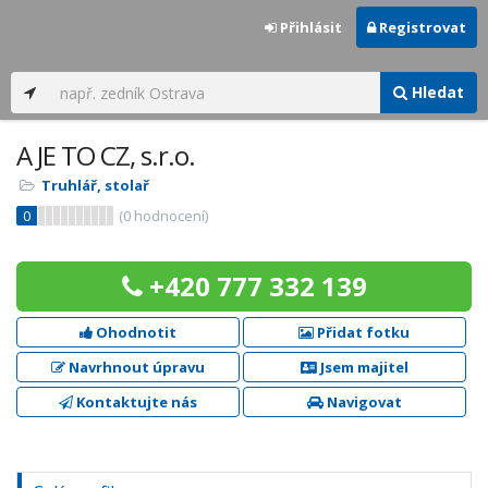
Přihlásit
Registrovat
Hledat
A JE TO CZ, s.r.o.
Truhlář, stolař
0
(
0
hodnocení)
+420 777 332 139
Ohodnotit
Přidat fotku
Navrhnout úpravu
Jsem majitel
Kontaktujte nás
Navigovat