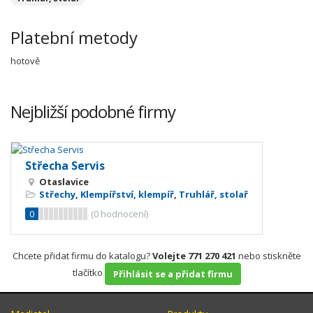
Platební metody
hotově
Nejbližší podobné firmy
Střecha Servis
Otaslavice
Střechy
,
Klempířství, klempíř
,
Truhlář, stolař
0
(
0
hodnocení)
Chcete přidat firmu do katalogu?
Volejte 771 270 421
nebo stiskněte
tlačítko
Přihlásit se a přidat firmu