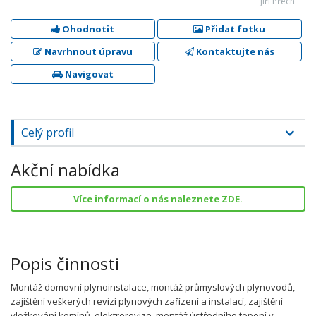
Jiří Přech
Ohodnotit
Přidat fotku
Navrhnout úpravu
Kontaktujte nás
Navigovat
Celý profil
Akční nabídka
Více informací o nás naleznete ZDE.
Popis činnosti
Montáž domovní plynoinstalace, montáž průmyslových plynovodů,
zajištění veškerých revizí plynových zařízení a instalací, zajištění
vložkování komínů, elektrorevize, montáž ústředního topení v