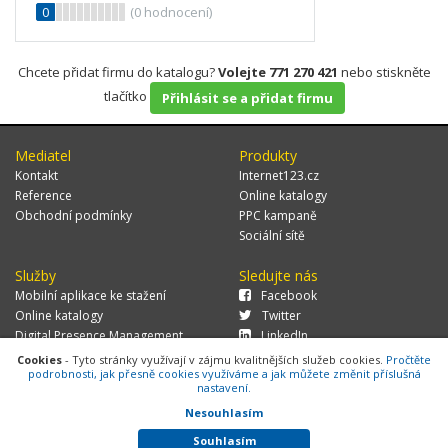
0
(
0
hodnocení)
Chcete přidat firmu do katalogu?
Volejte 771 270 421
nebo stiskněte
tlačítko
Přihlásit se a přidat firmu
Mediatel
Produkty
Kontakt
Internet123.cz
Reference
Online katalogy
Obchodní podmínky
PPC kampaně
Sociální sítě
Služby
Sledujte nás
Mobilní aplikace ke stažení
Facebook
Online katalogy
Twitter
Digital Presence Management
LinkedIn
Více zákazníků
Cookies
- Tyto stránky využívají v zájmu kvalitnějších služeb cookies.
Pročtěte
podrobnosti, jak přesně cookies využíváme a jak můžete změnit příslušná
nastavení.
Nesouhlasím
© 2026 MEDIATEL CZ, s.r.o.,
Za Potokem 46/4, 106 00 Praha 10, tel.:
+420 771 270 421, verze 1.29.0.143,
Cookies
Souhlasím