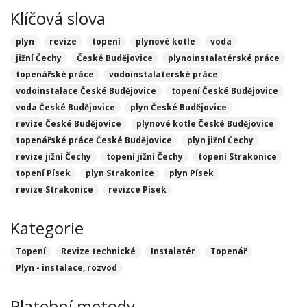
Klíčová slova
plyn
revize
topení
plynové kotle
voda
jižní Čechy
České Budějovice
plynoinstalatérské práce
topenářské práce
vodoinstalaterské práce
vodoinstalace České Budějovice
topení České Budějovice
voda České Budějovice
plyn České Budějovice
revize České Budějovice
plynové kotle České Budějovice
topenářské práce České Budějovice
plyn jižní Čechy
revize jižní Čechy
topení jižní Čechy
topení Strakonice
topení Písek
plyn Strakonice
plyn Písek
revize Strakonice
revizce Písek
Kategorie
Topení
Revize technické
Instalatér
Topenář
Plyn - instalace, rozvod
Platební metody