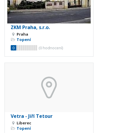
ZKM Praha, s.r.o.
Praha
Topení
0
(
0
hodnocení)
Vetra - Jiří Tetour
Liberec
Topení