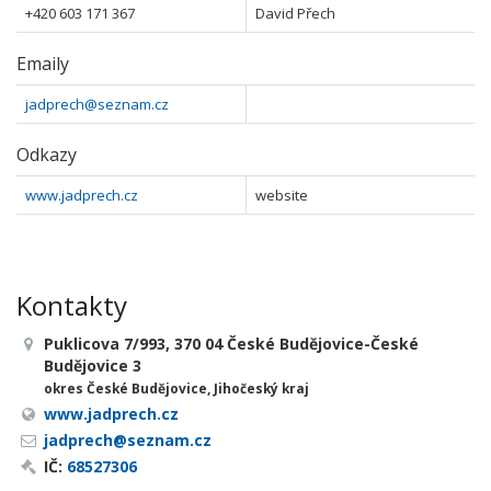
+420 603 171 367
David Přech
Emaily
jadprech@seznam.cz
Odkazy
www.jadprech.cz
website
Kontakty
Puklicova 7/993, 370 04 České Budějovice-České
Budějovice 3
okres České Budějovice, Jihočeský kraj
www.jadprech.cz
jadprech@seznam.cz
IČ:
68527306