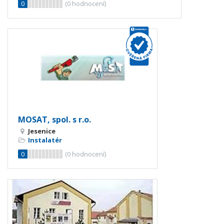
0
(
0
hodnocení)
MOSAT, spol. s r.o.
Jesenice
Instalatér
0
(
0
hodnocení)