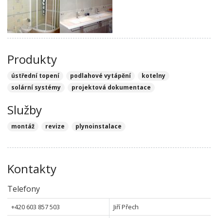
Produkty
ústřední topení
podlahové vytápění
kotelny
solární systémy
projektová dokumentace
Služby
montáž
revize
plynoinstalace
Kontakty
Telefony
+420 603 857 503
Jiří Přech