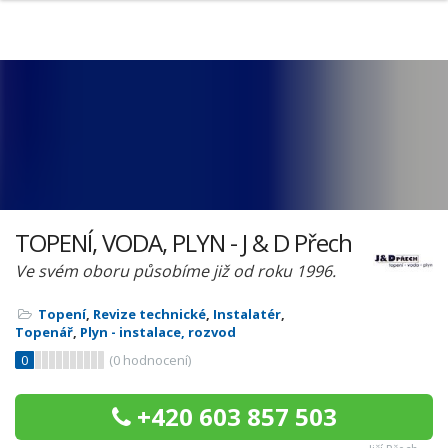
TOPENÍ, VODA, PLYN - J & D Přech
Ve svém oboru působíme již od roku 1996.
Topení
,
Revize technické
,
Instalatér
,
Topenář
,
Plyn - instalace, rozvod
0
(
0
hodnocení)
+420 603 857 503