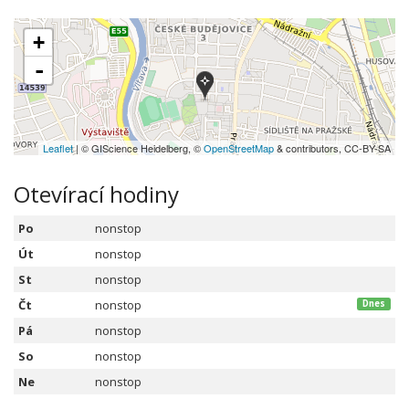
+
-
Leaflet
| © GIScience Heidelberg, ©
OpenStreetMap
& contributors, CC-BY-SA
Otevírací hodiny
Po
nonstop
Út
nonstop
St
nonstop
Čt
nonstop
Dnes
Pá
nonstop
So
nonstop
Ne
nonstop