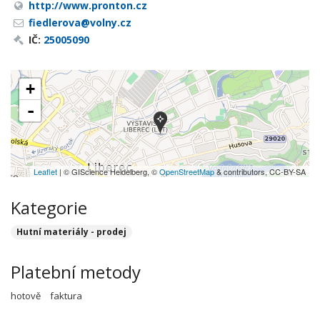
http://www.pronton.cz
fiedlerova@volny.cz
IČ:
25005090
+
-
Leaflet
| © GIScience Heidelberg, ©
OpenStreetMap
& contributors, CC-BY-SA
Kategorie
Hutní materiály - prodej
Platební metody
hotově
faktura