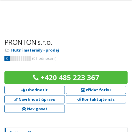
PRONTON s.r.o.
Hutní materiály - prodej
0
(
0
hodnocení)
+420 485 223 367
Ohodnotit
Přidat fotku
Navrhnout úpravu
Kontaktujte nás
Navigovat