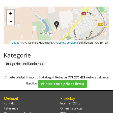
+
-
Leaflet
| © GIScience Heidelberg, ©
OpenStreetMap
& contributors, CC-BY-SA
Kategorie
Drogerie - velkoobchod
Chcete přidat firmu do katalogu?
Volejte 771 270 421
nebo stiskněte
tlačítko
Přihlásit se a přidat firmu
Mediatel
Produkty
Kontakt
Internet123.cz
Reference
Online katalogy