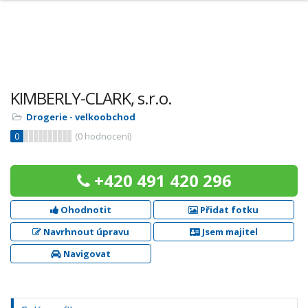
KIMBERLY-CLARK, s.r.o.
Drogerie - velkoobchod
0
(
0
hodnocení)
+420 491 420 296
Ohodnotit
Přidat fotku
Navrhnout úpravu
Jsem majitel
Navigovat