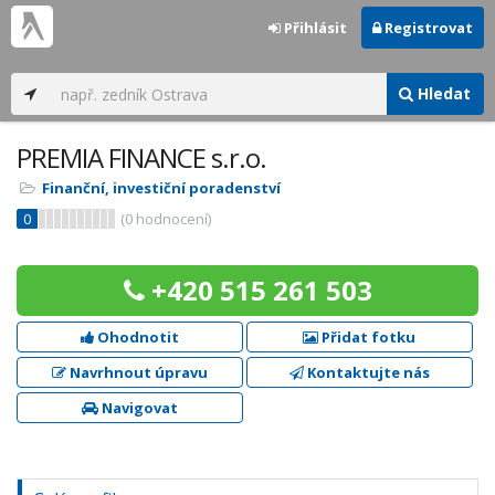
Přihlásit
Registrovat
Hledat
PREMIA FINANCE s.r.o.
Finanční, investiční poradenství
0
(
0
hodnocení)
+420 515 261 503
Ohodnotit
Přidat fotku
Navrhnout úpravu
Kontaktujte nás
Navigovat