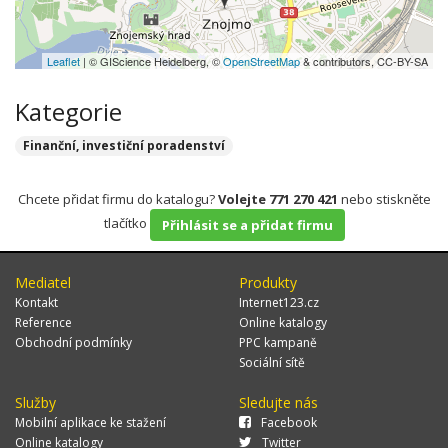
Leaflet
| © GIScience Heidelberg, ©
OpenStreetMap
& contributors, CC-BY-SA
Kategorie
Finanční, investiční poradenství
Chcete přidat firmu do katalogu?
Volejte 771 270 421
nebo stiskněte
tlačítko
Přihlásit se a přidat firmu
Mediatel
Produkty
Kontakt
Internet123.cz
Reference
Online katalogy
Obchodní podmínky
PPC kampaně
Sociální sítě
Služby
Sledujte nás
Mobilní aplikace ke stažení
Facebook
Online katalogy
Twitter