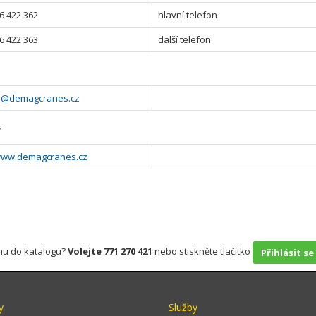
6 422 362
hlavní telefon
6 422 363
další telefon
a@demagcranes.cz
y
/www.demagcranes.cz
rmu do katalogu?
Volejte 771 270 421
nebo stiskněte tlačítko
Přihlásit se
y
Služby