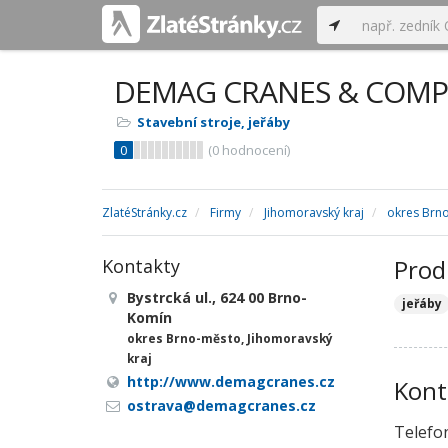
DEMAG CRANES & COMPON
Stavební stroje, jeřáby
0
(
0
hodnocení)
ZlatéStránky.cz
Firmy
Jihomoravský kraj
okres Brn
Prod
Kontakty
Bystrcká ul., 624 00 Brno-
jeřáby
Komín
okres Brno-město, Jihomoravský
kraj
http://www.demagcranes.cz
Kont
ostrava@demagcranes.cz
Telefo