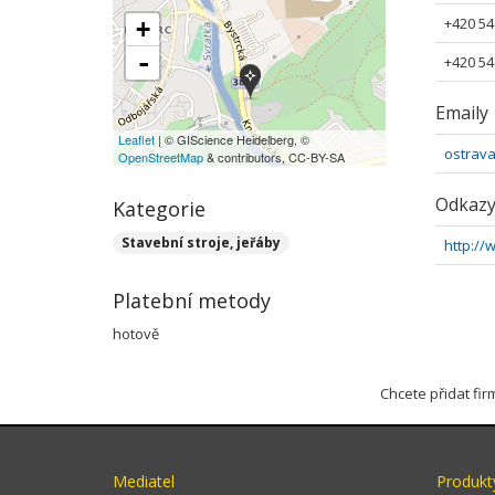
+420 54
+
-
+420 54
Emaily
Leaflet
| © GIScience Heidelberg, ©
ostrav
OpenStreetMap
& contributors, CC-BY-SA
Odkaz
Kategorie
Stavební stroje, jeřáby
http:/
Platební metody
hotově
Chcete přidat fi
Mediatel
Produkt