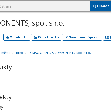
Hledat
ENTS, spol. s r.o.
Ohodnotit
Přidat fotku
Navrhnout úpravu
J
o-město
Brno
DEMAG CRANES & COMPONENTS, spol. s r.o.
ukty
akty
ny