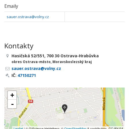
Emaily
sauer.ostrava@volny.cz
Kontakty
Hasičská 52/551, 700 30 Ostrava-Hrabůvka
okres Ostrava-město, Moravskoslezský kraj
sauer.ostrava@volny.cz
IČ:
47150271
+
-
Leaflet
| © GIScience Heidelberg, ©
OpenStreetMap
& contributors, CC-BY-SA