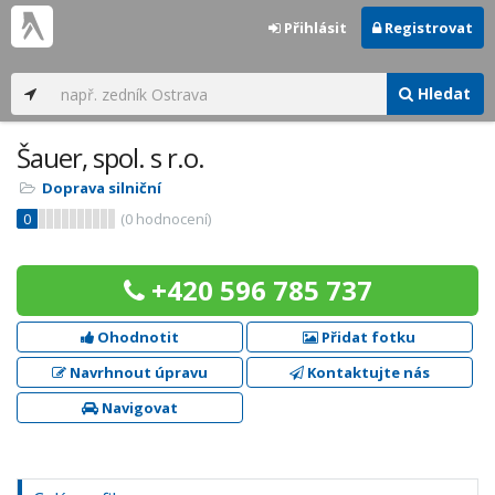
Přihlásit
Registrovat
Hledat
Šauer, spol. s r.o.
Doprava silniční
0
(
0
hodnocení)
+420 596 785 737
Ohodnotit
Přidat fotku
Navrhnout úpravu
Kontaktujte nás
Navigovat