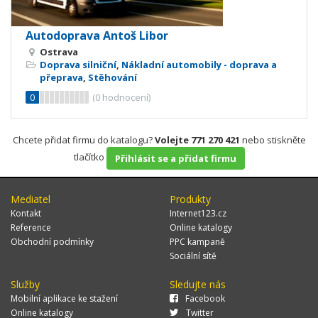
Autodoprava Antoš Libor
Ostrava
Doprava silniční
,
Nákladní automobily - doprava a
přeprava
,
Stěhování
0
(
0
hodnocení)
Chcete přidat firmu do katalogu?
Volejte 771 270 421
nebo stiskněte
tlačítko
Přihlásit se a přidat firmu
Mediatel
Produkty
Kontakt
Internet123.cz
Reference
Online katalogy
Obchodní podmínky
PPC kampaně
Sociální sítě
Služby
Sledujte nás
Mobilní aplikace ke stažení
Facebook
Online katalogy
Twitter