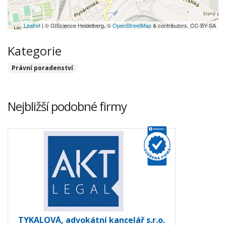
Leaflet
| © GIScience Heidelberg, ©
OpenStreetMap
& contributors, CC-BY-SA
Kategorie
Právní poradenství
Nejbližší podobné firmy
TYKALOVÁ, advokátní kancelář s.r.o.