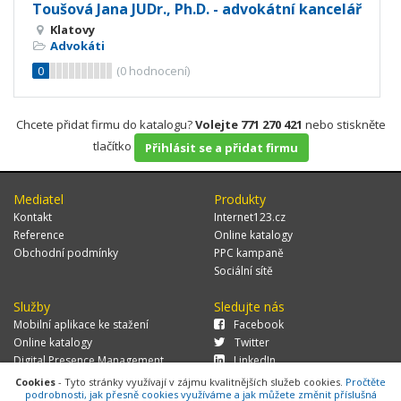
Toušová Jana JUDr., Ph.D. - advokátní kancelář
Klatovy
Advokáti
0
(
0
hodnocení)
Chcete přidat firmu do katalogu?
Volejte 771 270 421
nebo stiskněte
tlačítko
Přihlásit se a přidat firmu
Mediatel
Produkty
Kontakt
Internet123.cz
Reference
Online katalogy
Obchodní podmínky
PPC kampaně
Sociální sítě
Služby
Sledujte nás
Mobilní aplikace ke stažení
Facebook
Online katalogy
Twitter
Digital Presence Management
LinkedIn
Více zákazníků
Cookies
- Tyto stránky využívají v zájmu kvalitnějších služeb cookies.
Pročtěte
podrobnosti, jak přesně cookies využíváme a jak můžete změnit příslušná