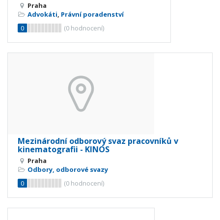
Praha
Advokáti
,
Právní poradenství
0
(
0
hodnocení)
Mezinárodní odborový svaz pracovníků v
kinematografii - KINOS
Praha
Odbory, odborové svazy
0
(
0
hodnocení)