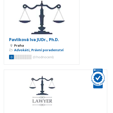
Pavlíková Iva JUDr., Ph.D.
Praha
Advokáti
,
Právní poradenství
0
(
0
hodnocení)