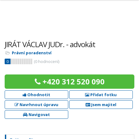
JIRÁT VÁCLAV JUDr. - advokát
Právní poradenství
0
(
0
hodnocení)
+420 312 520 090
Ohodnotit
Přidat fotku
Navrhnout úpravu
Jsem majitel
Navigovat