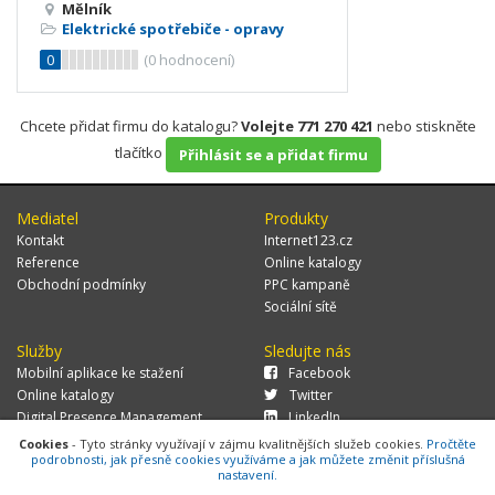
Mělník
Elektrické spotřebiče - opravy
0
(
0
hodnocení)
Chcete přidat firmu do katalogu?
Volejte 771 270 421
nebo stiskněte
tlačítko
Přihlásit se a přidat firmu
Mediatel
Produkty
Kontakt
Internet123.cz
Reference
Online katalogy
Obchodní podmínky
PPC kampaně
Sociální sítě
Služby
Sledujte nás
Mobilní aplikace ke stažení
Facebook
Online katalogy
Twitter
Digital Presence Management
LinkedIn
Více zákazníků
Cookies
- Tyto stránky využívají v zájmu kvalitnějších služeb cookies.
Pročtěte
podrobnosti, jak přesně cookies využíváme a jak můžete změnit příslušná
nastavení.