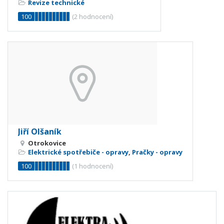
Revize technické
100
(
2
hodnocení)
Jiří Olšaník
Otrokovice
Elektrické spotřebiče - opravy
,
Pračky - opravy
100
(
1
hodnocení)