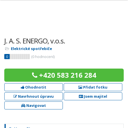
J. A. S. ENERGO, v.o.s.
Elektrické spotřebiče
0
(
0
hodnocení)
+420 583 216 284
Ohodnotit
Přidat fotku
Navrhnout úpravu
Jsem majitel
Navigovat