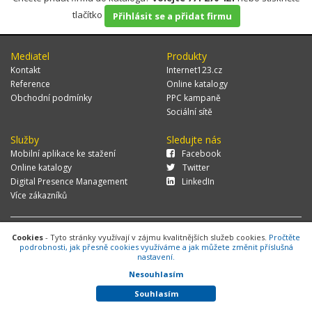
tlačítko
Přihlásit se a přidat firmu
Mediatel
Produkty
Kontakt
Internet123.cz
Reference
Online katalogy
Obchodní podmínky
PPC kampaně
Sociální sítě
Služby
Sledujte nás
Mobilní aplikace ke stažení
Facebook
Online katalogy
Twitter
Digital Presence Management
LinkedIn
Více zákazníků
Cookies
© 2026 MEDIATEL CZ, s.r.o.,
- Tyto stránky využívají v zájmu kvalitnějších služeb cookies.
Za Potokem 46/4, 106 00 Praha 10, tel.:
Pročtěte
podrobnosti, jak přesně cookies využíváme a jak můžete změnit příslušná
+420 771 270 421, verze 1.29.0.143,
Cookies
nastavení.
Nesouhlasím
Souhlasím