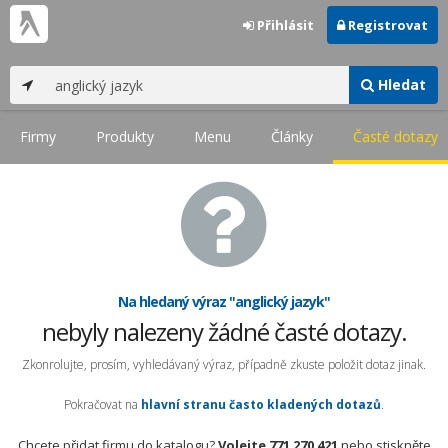
Přihlásit
Registrovat
Hledat
Firmy
Produkty
Menu
Články
Časté dotazy
Na hledaný výraz "anglický jazyk"
nebyly nalezeny žádné časté dotazy.
Zkonrolujte, prosím, vyhledávaný výraz, případně zkuste položit dotaz jinak.
Pokračovat na
hlavní stranu často kladených dotazů
.
Chcete přidat firmu do katalogu?
Volejte 771 270 421
nebo stiskněte