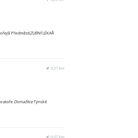
ořejší Předměstí
ZUBNÍ
LÉKAŘ
0,31 km
oratoře
Domažlice
Týnské
0,07 km