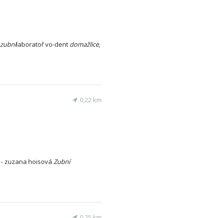
zubní
laboratoř vo-dent
domažlice
,
0,22 km
s - zuzana hoisová
Zubní
0,25 km