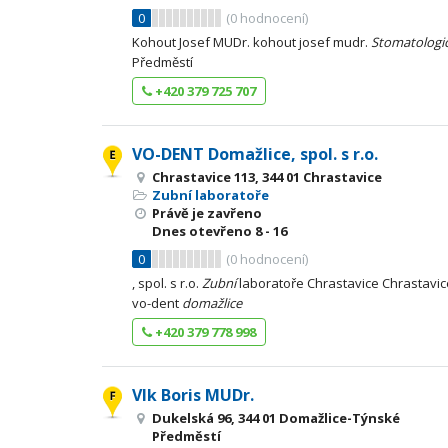
0
(
0
hodnocení)
Kohout Josef MUDr. kohout josef mudr.
Stomatologi
Předměstí
+420 379 725 707
VO-DENT Domažlice, spol. s r.o.
Chrastavice 113, 344 01 Chrastavice
Zubní laboratoře
Právě je zavřeno
Dnes otevřeno
8 - 16
0
(
0
hodnocení)
, spol. s r.o.
Zubní
laboratoře Chrastavice Chrastav
vo-dent
domažlice
+420 379 778 998
Vlk Boris MUDr.
Dukelská 96, 344 01 Domažlice-Týnské
Předměstí