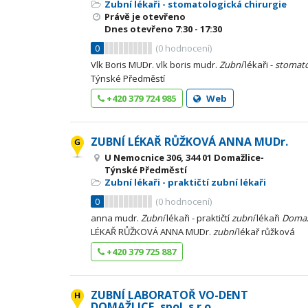
Zubní lékaři - stomatologická chirurgie
Právě je otevřeno
Dnes otevřeno
7:30 - 17:30
0
(
0
hodnocení)
Vlk Boris MUDr. vlk boris mudr.
Zubní
lékaři -
stomato
Týnské Předměstí
+420 379 724 985
Web
ZUBNÍ LÉKAŘ RŮŽKOVÁ ANNA MUDr.
U Nemocnice 306, 344 01 Domažlice-
Týnské Předměstí
Zubní lékaři - praktičtí zubní lékaři
0
(
0
hodnocení)
anna mudr.
Zubní
lékaři - praktičtí
zubní
lékaři
Domaž
LÉKAŘ RŮŽKOVÁ ANNA MUDr.
zubní
lékař růžková
+420 379 725 887
ZUBNÍ LABORATOŘ VO-DENT
DOMAŽLICE, spol. s r.o.