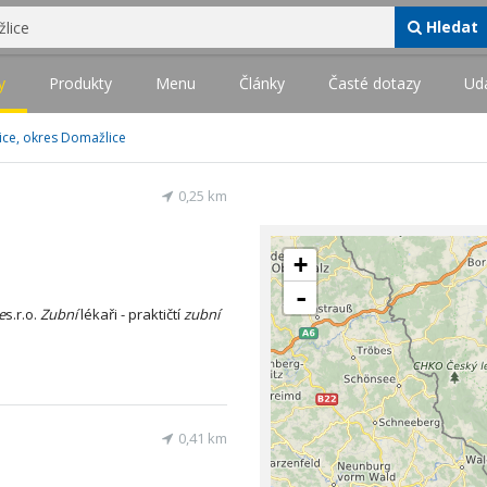
Hledat
y
Produkty
Menu
Články
Časté dotazy
Udá
lice, okres Domažlice
0,25 km
+
-
e
s.r.o.
Zubní
lékaři - praktičtí
zubní
0,41 km