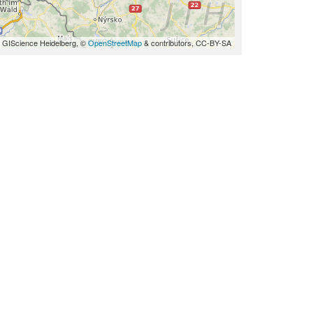
 GIScience Heidelberg, ©
OpenStreetMap
& contributors, CC-BY-SA