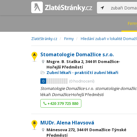
Firm
ZlatéStránky.cz
Firmy
Hledání zubaři v lokalitě Domaž
Stomatologie Domažlice s.r.o.
Msgre. B. Staška 2, 344 01 Domažlice-
Hořejší Předměstí
Zubní lékaři - praktičtí zubní lékaři
0
(
0
hodnocení)
Stomatologie
Domažlice
s.r.o.
stomatologie
domažlic
lékaři
Domažlice
Hořejší Předměstí
+420 379 725 880
MUDr. Alena Hlavsová
Mánesova 272, 344 01 Domažlice-Týnské
Předměstí