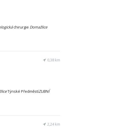
logická
chirurgie
Domažlice
0,38 km
lice
Týnské Předměstí
ZUBNÍ
2,24 km