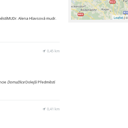
Leaflet
| ©
ěstíMUDr. Alena Hlavsová mudr.
0,45 km
oncie
Domažlice
Dolejší Předměstí
0,41 km