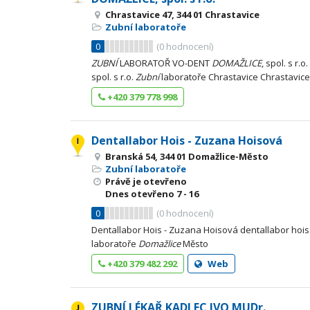
Chrastavice 47, 344 01 Chrastavice
Zubní laboratoře
0
(
0
hodnocení)
ZUBNÍ
LABORATOŘ VO-DENT
DOMAŽLICE
, spol. s r.o.
spol. s r.o.
Zubní
laboratoře Chrastavice Chrastavice
+420 379 778 998
Dentallabor Hois - Zuzana Hoisová
Branská 54, 344 01 Domažlice-Město
Zubní laboratoře
Právě je otevřeno
Dnes otevřeno
7 - 16
0
(
0
hodnocení)
Dentallabor Hois - Zuzana Hoisová dentallabor hoi
laboratoře
Domažlice
Město
+420 379 482 292
Web
ZUBNÍ LÉKAŘ KADLEC IVO MUDr.