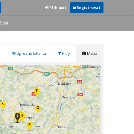
Přihlásit
Registrovat
losti
Upřesnit lokalitu
Filtry
Mapa