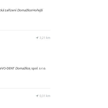
cká
zařízení
Domažlice
Hořejší
3,21 km
iceVO-DENT
Domažlice
, spol. s r.o.
0,31 km