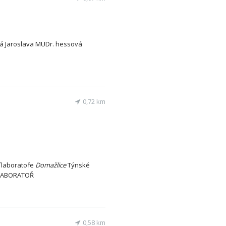
 Jaroslava MUDr. hessová
0,72 km
laboratoře
Domažlice
Týnské
ABORATOŘ
0,58 km