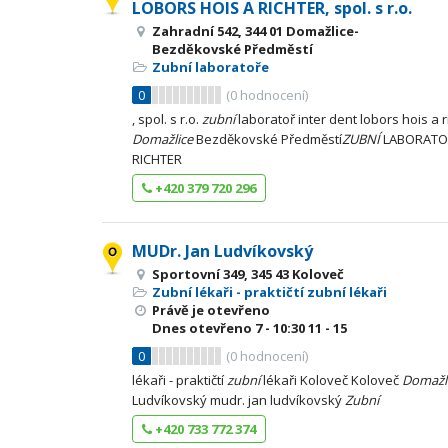
LOBORS HOIS A RICHTER, spol. s r.o.
Zahradní 542, 344 01 Domažlice-
Bezděkovské Předměstí
Zubní laboratoře
0
(
0
hodnocení)
, spol. s r.o.
zubní
laboratoř inter dent lobors hois a ri
Domažlice
Bezděkovské Předměstí
ZUBNÍ
LABORATOŘ
RICHTER
+420 379 720 296
MUDr. Jan Ludvíkovský
Sportovní 349, 345 43 Koloveč
Zubní lékaři - praktičtí zubní lékaři
Právě je otevřeno
Dnes otevřeno
7 - 10:30
11 - 15
0
(
0
hodnocení)
lékaři - praktičtí
zubní
lékaři Koloveč Koloveč
Domažl
Ludvíkovský mudr. jan ludvíkovský
Zubní
+420 733 772 374