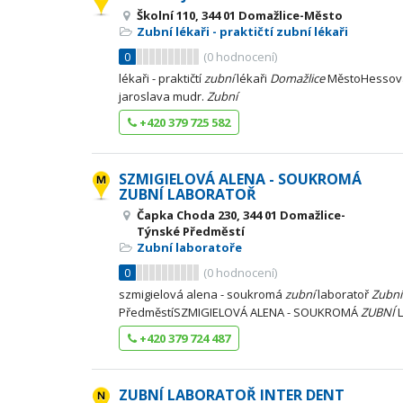
Školní 110, 344 01 Domažlice-Město
Zubní lékaři - praktičtí zubní lékaři
0
(
0
hodnocení)
lékaři - praktičtí
zubní
lékaři
Domažlice
MěstoHessová
jaroslava mudr.
Zubní
+420 379 725 582
SZMIGIELOVÁ ALENA - SOUKROMÁ
ZUBNÍ LABORATOŘ
Čapka Choda 230, 344 01 Domažlice-
Týnské Předměstí
Zubní laboratoře
0
(
0
hodnocení)
szmigielová alena - soukromá
zubní
laboratoř
Zubní
PředměstíSZMIGIELOVÁ ALENA - SOUKROMÁ
ZUBNÍ
L
+420 379 724 487
ZUBNÍ LABORATOŘ INTER DENT