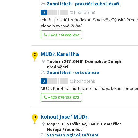
Zubní lékaři - praktičtí zubní lékaři
0
(
0
hodnocení)
lékaři - praktičtí
zubní
lékaři
Domažlice
Týnské Předm
alena hlavsová
Zubní
+420 774 885 232
MUDr. Karel Iha
Tovární 247, 344 01 Domažlice-Dolejší
Předměstí
Zubní lékaři - ortodoncie
0
(
0
hodnocení)
MUDr. Karel Iha mudr. karel iha
Zubní
lékaři - ortod
+420 379 723 872
Kohout Josef MUDr.
Msgre. B. Staška 62, 344 01 Domažlice-
Hořejší Předměstí
Stomatologická zařízení