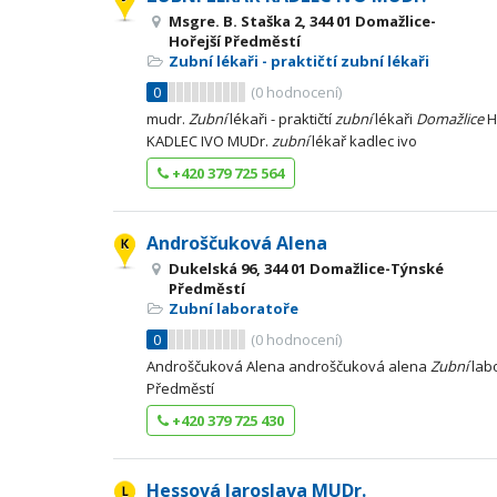
Msgre. B. Staška 2, 344 01 Domažlice-
Hořejší Předměstí
Zubní lékaři - praktičtí zubní lékaři
0
(
0
hodnocení)
mudr.
Zubní
lékaři - praktičtí
zubní
lékaři
Domažlice
H
KADLEC IVO MUDr.
zubní
lékař kadlec ivo
+420 379 725 564
Androščuková Alena
Dukelská 96, 344 01 Domažlice-Týnské
Předměstí
Zubní laboratoře
0
(
0
hodnocení)
Androščuková Alena androščuková alena
Zubní
lab
Předměstí
+420 379 725 430
Hessová Jaroslava MUDr.