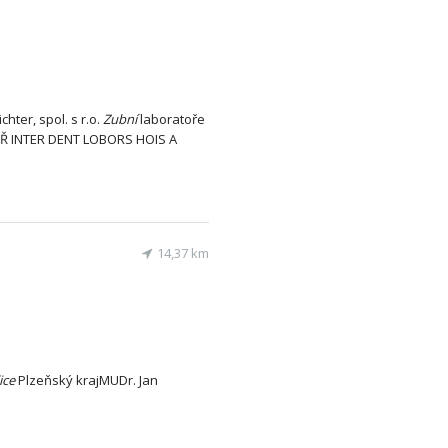
chter, spol. s r.o.
Zubní
laboratoře
 INTER DENT LOBORS HOIS A
14,37 km
ice
Plzeňský krajMUDr. Jan