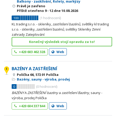
Balkony - zasklívání
,
Rolety, markýzy
Právě je zavřeno
Příště otevřeno
9 - 12
dne 10.08.2026
100
(
1
hodnocení)
KL trading s.r.o. - skleníky,
zastřešení
bazénů
, světlíky kl trading
s.r.o. - skleníky,
zastřešení
bazénů
, světlíky Skleníky Zimní
zahrady Zateplování
Konečný výsledek stojí opravdu za to!
+420 603 462 328
Web
BAZÉNY A ZASTŘEŠENÍ
Polička 66, 572 01 Polička
Bazény, sauny - výroba, prodej
0
(
0
hodnocení)
BAZÉNY
A
ZASTŘEŠENÍ
bazény
a
zastřešení
Bazény
, sauny -
výroba, prodej Polička
+420 604 337 844
Web