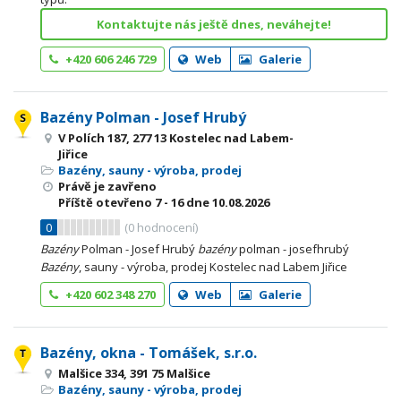
Kontaktujte nás ještě dnes, neváhejte!
+420 606 246 729
Web
Galerie
Bazény Polman - Josef Hrubý
V Polích 187, 277 13 Kostelec nad Labem-
Jiřice
Bazény, sauny - výroba, prodej
Právě je zavřeno
Příště otevřeno
7 - 16
dne 10.08.2026
0
(
0
hodnocení)
Bazény
Polman - Josef Hrubý
bazény
polman - josefhrubý
Bazény
, sauny - výroba, prodej Kostelec nad Labem Jiřice
+420 602 348 270
Web
Galerie
Bazény, okna - Tomášek, s.r.o.
Malšice 334, 391 75 Malšice
Bazény, sauny - výroba, prodej