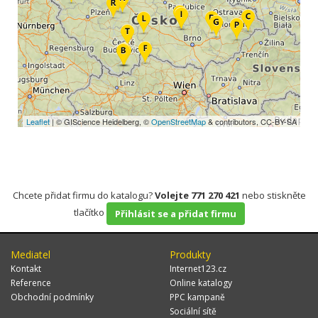
Leaflet
| © GIScience Heidelberg, ©
OpenStreetMap
& contributors, CC-BY-SA
Chcete přidat firmu do katalogu?
Volejte 771 270 421
nebo stiskněte
tlačítko
Přihlásit se a přidat firmu
Mediatel
Produkty
Kontakt
Internet123.cz
Reference
Online katalogy
Obchodní podmínky
PPC kampaně
Sociální sítě