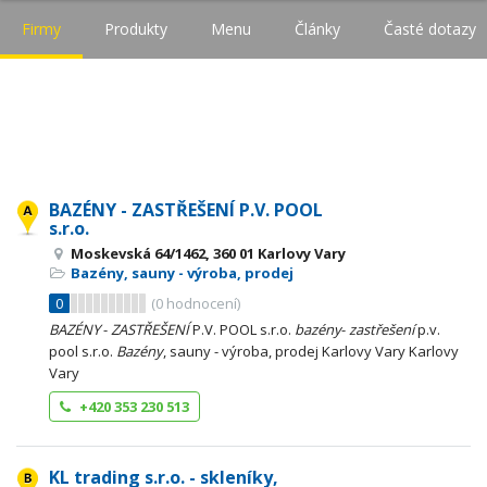
Firmy
Produkty
Menu
Články
Časté dotazy
BAZÉNY - ZASTŘEŠENÍ P.V. POOL
s.r.o.
Moskevská 64/1462, 360 01 Karlovy Vary
Bazény, sauny - výroba, prodej
0
(
0
hodnocení)
BAZÉNY
-
ZASTŘEŠENÍ
P.V. POOL s.r.o.
bazény
-
zastřešení
p.v.
pool s.r.o.
Bazény
, sauny - výroba, prodej Karlovy Vary Karlovy
Vary
+420 353 230 513
KL trading s.r.o. - skleníky,