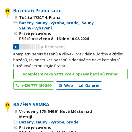
Bazénáři Praha s.r.o.
Točitá 1720/14, Praha
Bazény, sauny - výroba, prodej
,
Sauny
,
Sauny - vybavení
Právě je zavřeno
Příště otevřeno
8 - 16
dne 10.08.2026
0
(
0
hodnocení)
Kompletní servis bazénů a vířivek, pravidelné údržby a čištění
bazénů, rekonstrukce bazénů a dodáváme nové kompletní
bazénové technologie Praha.
Kompletní rekonstrukce a opravy bazénů Praha!
+420 777 159 569
Web
Galerie
BAZÉNY SAMBA
Vrchoviny 175, 549 01 Nové Město nad
Metují
Bazény, sauny - výroba, prodej
Právě je zavřeno