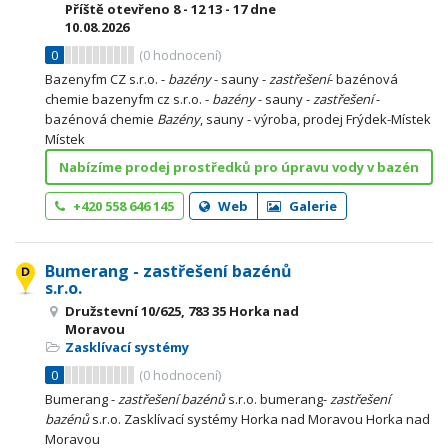
Příště otevřeno
8 - 12
13 - 17
dne
10.08.2026
0
(
0
hodnocení)
Bazenyfm CZ s.r.o. -
bazény
- sauny -
zastřešení
- bazénová
chemie bazenyfm cz s.r.o. -
bazény
- sauny -
zastřešení
-
bazénová chemie
Bazény
, sauny - výroba, prodej Frýdek-Místek
Místek
Nabízíme prodej prostředků pro úpravu vody v bazén
+420 558 646 145
Web
Galerie
Bumerang - zastřešení bazénů
s.r.o.
Družstevní 10/625, 783 35 Horka nad
Moravou
Zasklívací systémy
0
(
0
hodnocení)
Bumerang -
zastřešení
bazénů
s.r.o. bumerang-
zastřešení
bazénů
s.r.o. Zasklívací systémy Horka nad Moravou Horka nad
Moravou