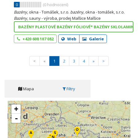
0
(
0
hodnocení)
Bazény
, okna - Tomášek, s.r.o.
bazény
, okna - tomášek, s.r.o.
Bazény
, sauny - výroba, prodej Malšice Malšice
BAZÉNY PLASTOVÉ BAZÉNY FÓLIOVÉ* BAZÉNY SKLOLAMINÁ
+420 608 107 082
Web
Galerie
<
«
1
2
3
4
»
>
Mapa
Filtry
+
-