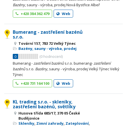
Bazény
, sauny - výroba, prodej Nová Bystřice Albeř
+420 384 362 479
Web
Bumerang - zastřešení bazénů
s.r.o.
Tovární 157, 783 72 Velký Týnec
Bazény, sauny - výroba, prodej
0
(
0
hodnocení)
Bumerang -
zastřešení
bazénů
s.r.o. bumerang-
zastřešení
bazénů
s.r.o.
Bazény
, sauny - výroba, prodej Velký Týnec Velký
Týnec
+420 731 164 100
Web
KL trading s.r.o. - skleníky,
zastřešení bazénů, světlíky
Husova třída 685/17, 370 05 České
Budějovice
Skleníky
,
Zimní zahrady
,
Zateplování
,