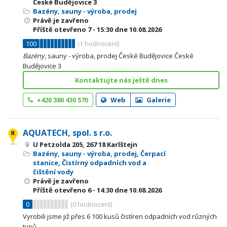
České Budějovice 3
Bazény, sauny - výroba, prodej
Právě je zavřeno
Příště otevřeno
7 - 15:30
dne 10.08.2026
100
(
1
hodnocení)
Bazény
, sauny - výroba, prodej České Budějovice České
Budějovice 3
Kontaktujte nás ještě dnes
+420 380 430 570
Web
Galerie
AQUATECH, spol. s r.o.
U Petzolda 205, 267 18 Karlštejn
Bazény, sauny - výroba, prodej
,
Čerpací
stanice
,
Čistírny odpadních vod a
čištění vody
Právě je zavřeno
Příště otevřeno
6 - 14:30
dne 10.08.2026
0
(
0
hodnocení)
Vyrobili jsme již přes 6 100 kusů čistíren odpadních vod různých
typů.