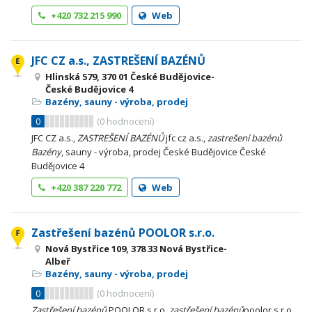
+420 732 215 990
Web
JFC CZ a.s., ZASTREŠENÍ BAZÉNŮ
Hlinská 579, 370 01 České Budějovice-
České Budějovice 4
Bazény, sauny - výroba, prodej
0
(
0
hodnocení)
JFC CZ a.s.,
ZASTREŠENÍ
BAZÉNŮ
jfc cz a.s.,
zastrešení
bazénů
Bazény
, sauny - výroba, prodej České Budějovice České
Budějovice 4
+420 387 220 772
Web
Zastřešení bazénů POOLOR s.r.o.
Nová Bystřice 109, 378 33 Nová Bystřice-
Albeř
Bazény, sauny - výroba, prodej
0
(
0
hodnocení)
Zastřešení
bazénů
POOLOR s.r.o.
zastřešení
bazénů
poolor s.r.o.