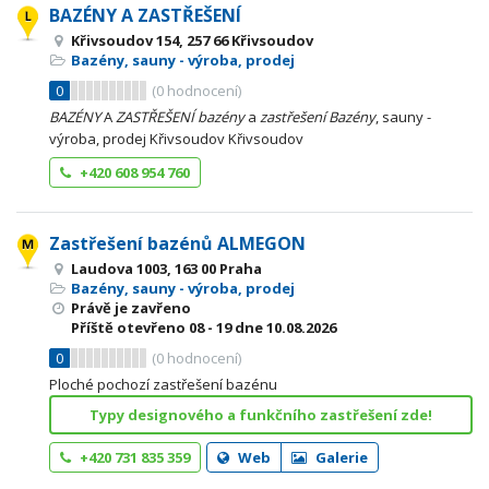
BAZÉNY A ZASTŘEŠENÍ
Křivsoudov 154, 257 66 Křivsoudov
Bazény, sauny - výroba, prodej
0
(
0
hodnocení)
BAZÉNY
A
ZASTŘEŠENÍ
bazény
a
zastřešení
Bazény
, sauny -
výroba, prodej Křivsoudov Křivsoudov
+420 608 954 760
Zastřešení bazénů ALMEGON
Laudova 1003, 163 00 Praha
Bazény, sauny - výroba, prodej
Právě je zavřeno
Příště otevřeno
08 - 19
dne 10.08.2026
0
(
0
hodnocení)
Ploché pochozí zastřešení bazénu
Typy designového a funkčního zastřešení zde!
+420 731 835 359
Web
Galerie