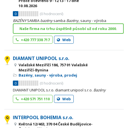
Příště otevřeno
9 - 12
13 - 17
dne
10.08.2026
0
(
0
hodnocení)
BAZÉNY
SAMBA
bazény
samba
Bazény
, sauny - výroba
Naše firma na trhu úspěšně působí už od roku 2000.
+420 777 338 717
Web
DIAMANT UNIPOOL s.r.o.
Valašské Meziříčí 186, 757 01 Valašské
Meziříčí-Bynina
Bazény, sauny - výroba, prodej
0
(
0
hodnocení)
DIAMANT UNIPOOL s.r.o. diamant unipool s.r.o.
Bazény
+420 571 751 110
Web
INTERPOOL BOHEMIA s.r.o.
Květná 12/463, 370 04 České Budějovice-