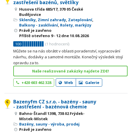
zastřešení bazénů, světlíky
Husova třída 685/17, 370 05 České
Budějovice
Skleníky
,
Zimní zahrady
,
Zateplování
,
Balkony - zasklívání
,
Rolety, markýzy
Právě je zavřeno
Příště otevřeno
9 - 12
dne 10.08.2026
100
(
1
hodnocení)
Můžete se na nás obrátit v oblasti poradenství, vypracování
návrhu, dodávky a samotné montáže. Konečný výsledek stojí
opravdu za to.
Naše realizované zakázky najdete ZDE!
+420 603 462 328
Web
Galerie
Bazenyfm CZ s.r.o. - bazény - sauny
- zastřešení - bazénová chemie
Bahno-Štandl 1398, 738 02 Frýdek-
Místek-Místek
Bazény, sauny - výroba, prodej
Právě je zavřeno