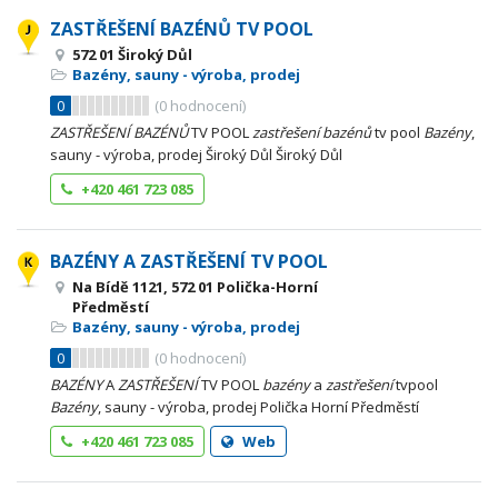
ZASTŘEŠENÍ BAZÉNŮ TV POOL
572 01 Široký Důl
Bazény, sauny - výroba, prodej
0
(
0
hodnocení)
ZASTŘEŠENÍ
BAZÉNŮ
TV POOL
zastřešení
bazénů
tv pool
Bazény
,
sauny - výroba, prodej Široký Důl Široký Důl
+420 461 723 085
BAZÉNY A ZASTŘEŠENÍ TV POOL
Na Bídě 1121, 572 01 Polička-Horní
Předměstí
Bazény, sauny - výroba, prodej
0
(
0
hodnocení)
BAZÉNY
A
ZASTŘEŠENÍ
TV POOL
bazény
a
zastřešení
tvpool
Bazény
, sauny - výroba, prodej Polička Horní Předměstí
+420 461 723 085
Web