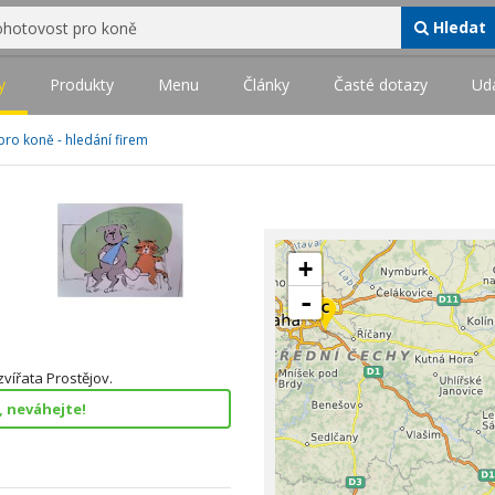
Hledat
y
Produkty
Menu
Články
Časté dotazy
Udá
pro koně - hledání firem
+
-
vířata Prostějov.
, neváhejte!