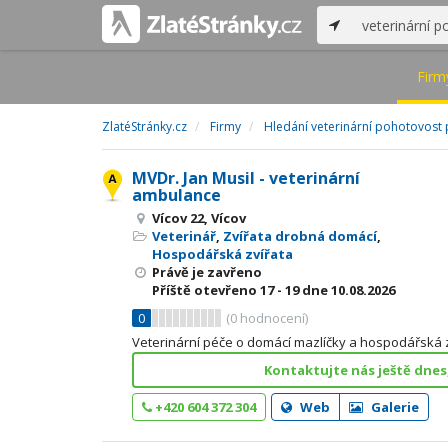
Firm
ZlatéStránky.cz
Firmy
Hledání veterinární pohotovost 
MVDr. Jan Musil - veterinární
ambulance
Vícov 22, Vícov
Veterinář
,
Zvířata drobná domácí
,
Hospodářská zvířata
Právě je zavřeno
Příště otevřeno
17 - 19
dne 10.08.2026
0
(
0
hodnocení)
Veterinární péče o domácí mazlíčky a hospodářská z
Kontaktujte nás ještě dnes
+420 604 372 304
Web
Galerie