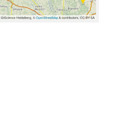
 GIScience Heidelberg, ©
OpenStreetMap
& contributors, CC-BY-SA