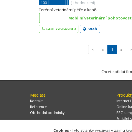
100
(
1
hodnocení)
Terénní veterinární péče o koně.
Mobilní veterinární pohotovost 
+420 776 848 819
Web
<
«
1
»
>
Chcete přidat fi
Mediatel
Produkt
Kontakt
Internet1
Reference
Online ka
Obchodní podmínky
PPC kam
Sociální s
Cookies
- Tyto stránky využívají v zájmu kva