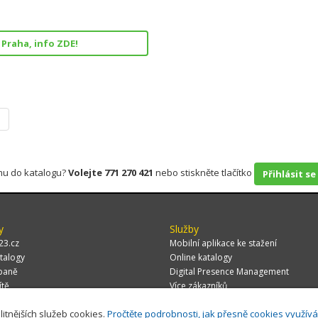
Praha, info ZDE!
rmu do katalogu?
Volejte 771 270 421
nebo stiskněte tlačítko
Přihlásit se
y
Služby
23.cz
Mobilní aplikace ke stažení
talogy
Online katalogy
paně
Digital Presence Management
ítě
Více zákazníků
litnějších služeb cookies.
Pročtěte podrobnosti, jak přesně cookies využív