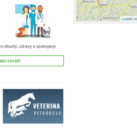
Leaflet
| ©
ovi dlouhý, zdravý a spokojený
02 534 891