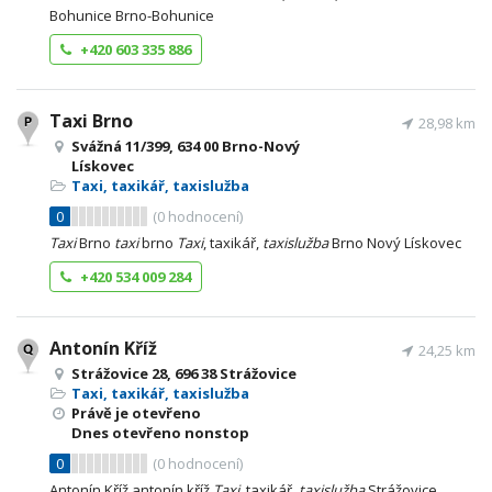
Bohunice Brno-Bohunice
+420 603 335 886
Taxi Brno
28,98 km
Svážná 11/399, 634 00 Brno-Nový
Lískovec
Taxi, taxikář, taxislužba
0
(
0
hodnocení)
Taxi
Brno
taxi
brno
Taxi
, taxikář,
taxislužba
Brno Nový Lískovec
+420 534 009 284
Antonín Kříž
24,25 km
Strážovice 28, 696 38 Strážovice
Taxi, taxikář, taxislužba
Právě je otevřeno
Dnes otevřeno nonstop
0
(
0
hodnocení)
Antonín Kříž antonín kříž
Taxi
, taxikář,
taxislužba
Strážovice