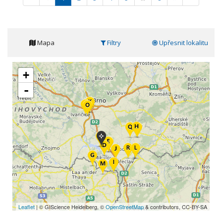
Mapa
Filtry
Upřesnit lokalitu
+
-
Leaflet
| © GIScience Heidelberg, ©
OpenStreetMap
& contributors, CC-BY-SA