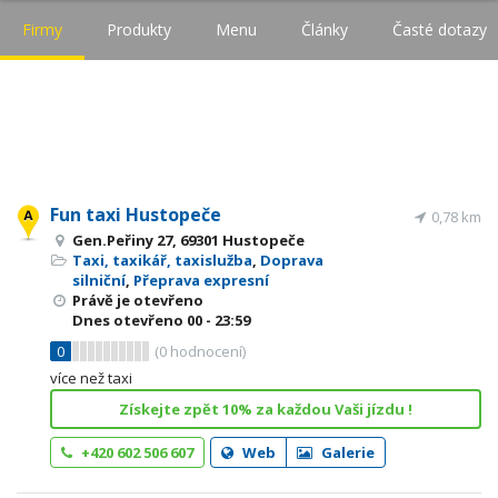
Firmy
Produkty
Menu
Články
Časté dotazy
Fun taxi Hustopeče
0,78 km
Gen.Peřiny 27, 69301 Hustopeče
Taxi, taxikář, taxislužba
,
Doprava
silniční
,
Přeprava expresní
Právě je otevřeno
Dnes otevřeno
00 - 23:59
0
(
0
hodnocení)
více než taxi
Získejte zpět 10% za každou Vaši jízdu !
+420 602 506 607
Web
Galerie