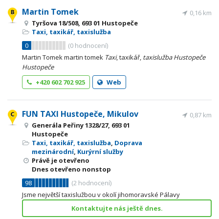
Martin Tomek
0,16 km
Tyršova 18/508, 693 01 Hustopeče
Taxi, taxikář, taxislužba
0
(
0
hodnocení)
Martin Tomek martin tomek
Taxi
, taxikář,
taxislužba
Hustopeče
Hustopeče
+420 602 702 925
Web
FUN TAXI Hustopeče, Mikulov
0,87 km
Generála Peřiny 1328/27, 693 01
Hustopeče
Taxi, taxikář, taxislužba
,
Doprava
mezinárodní
,
Kurýrní služby
Právě je otevřeno
Dnes otevřeno nonstop
98
(
2
hodnocení)
Jsme největší taxislužbou v okolí jihomoravské Pálavy
Kontaktujte nás ještě dnes.