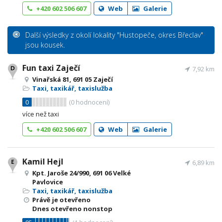
+420 602 506 607
Web
Galerie
Další výsledky z okolí lokality "Hustopeče, okres Břeclav"
jsou kousek.
Fun taxi Zaječí
7,92 km
Vinařská 81, 691 05 Zaječí
Taxi, taxikář, taxislužba
0
(
0
hodnocení)
více než taxi
+420 602 506 607
Web
Galerie
Kamil Hejl
6,89 km
Kpt. Jaroše 24/990, 691 06 Velké
Pavlovice
Taxi, taxikář, taxislužba
Právě je otevřeno
Dnes otevřeno nonstop