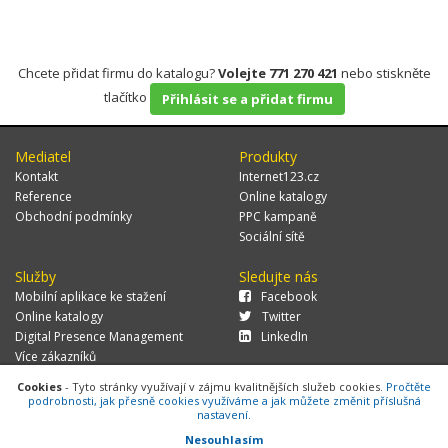
Chcete přidat firmu do katalogu?
Volejte 771 270 421
nebo stiskněte
tlačítko
Přihlásit se a přidat firmu
Mediatel
Produkty
Kontakt
Internet123.cz
Reference
Online katalogy
Obchodní podmínky
PPC kampaně
Sociální sítě
Služby
Sledujte nás
Mobilní aplikace ke stažení
Facebook
Online katalogy
Twitter
Digital Presence Management
LinkedIn
Více zákazníků
Cookies
- Tyto stránky využívají v zájmu kvalitnějších služeb cookies.
Pročtěte
podrobnosti, jak přesně cookies využíváme a jak můžete změnit příslušná
nastavení.
© 2026 MEDIATEL CZ, s.r.o.,
Za Potokem 46/4, 106 00 Praha 10, tel.:
+420 771 270 421, verze 1.29.0.143,
Cookies
Nesouhlasím