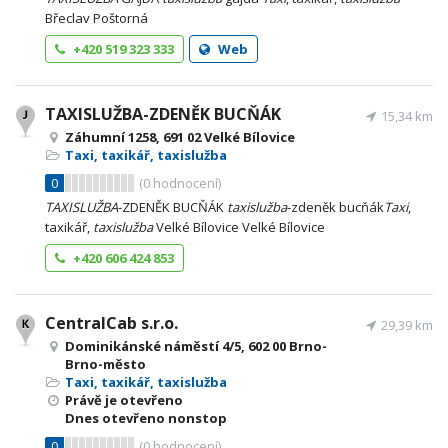
Břeclav Poštorná
+420 519 323 333
Web
TAXISLUŽBA-ZDENĚK BUCŇÁK
15,34 km
Záhumní 1258, 691 02 Velké Bílovice
Taxi, taxikář, taxislužba
0
(
0
hodnocení)
TAXISLUŽBA
-ZDENĚK BUCŇÁK
taxislužba
-zdeněk bucňák
Taxi
,
taxikář,
taxislužba
Velké Bílovice Velké Bílovice
+420 606 424 853
CentralCab s.r.o.
29,39 km
Dominikánské náměstí 4/5, 602 00 Brno-
Brno-město
Taxi, taxikář, taxislužba
Právě je otevřeno
Dnes otevřeno nonstop
0
(
0
hodnocení)