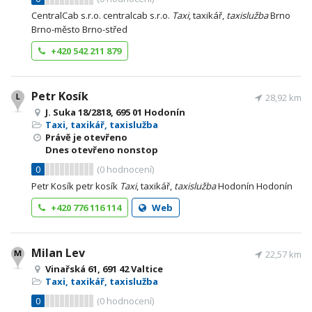
CentralCab s.r.o. centralcab s.r.o.
Taxi
, taxikář,
taxislužba
Brno
Brno-město Brno-střed
+420 542 211 879
Petr Kosík
28,92 km
J. Suka 18/2818, 695 01 Hodonín
Taxi, taxikář, taxislužba
Právě je otevřeno
Dnes otevřeno nonstop
0
(
0
hodnocení)
Petr Kosík petr kosík
Taxi
, taxikář,
taxislužba
Hodonín Hodonín
+420 776 116 114
Web
Milan Lev
22,57 km
Vinařská 61, 691 42 Valtice
Taxi, taxikář, taxislužba
0
(
0
hodnocení)