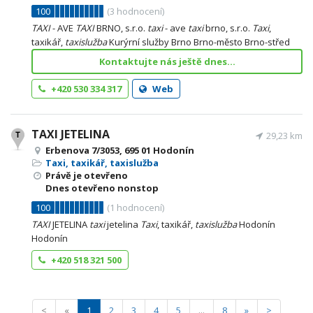
100
(
3
hodnocení)
TAXI
- AVE
TAXI
BRNO, s.r.o.
taxi
- ave
taxi
brno, s.r.o.
Taxi
,
taxikář,
taxislužba
Kurýrní služby Brno Brno-město Brno-střed
Kontaktujte nás ještě dnes...
+420 530 334 317
Web
TAXI JETELINA
29,23 km
Erbenova 7/3053, 695 01 Hodonín
Taxi, taxikář, taxislužba
Právě je otevřeno
Dnes otevřeno nonstop
100
(
1
hodnocení)
TAXI
JETELINA
taxi
jetelina
Taxi
, taxikář,
taxislužba
Hodonín
Hodonín
+420 518 321 500
<
«
1
2
3
4
5
...
8
»
>