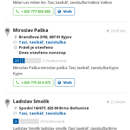
Milan Lev milan lev
Taxi
, taxikář,
taxislužba
Valtice Valtice
+420 777 850 085
Web
Miroslav Paška
29,97 km
Brandlova 3/93, 697 01 Kyjov
Taxi, taxikář, taxislužba
Právě je otevřeno
Dnes otevřeno nonstop
20
(
1
hodnocení)
Miroslav Paška miroslav paška
Taxi
, taxikář,
taxislužba
Kyjov
Kyjov
+420 775 614 472
Web
Ladislav Smolík
27,44 km
Spodní 16/677, 625 00 Brno-Bohunice
Taxi, taxikář, taxislužba
0
(
0
hodnocení)
Ladislav Smolík ladislav smolík
Taxi
, taxikář,
taxislužba
Brno