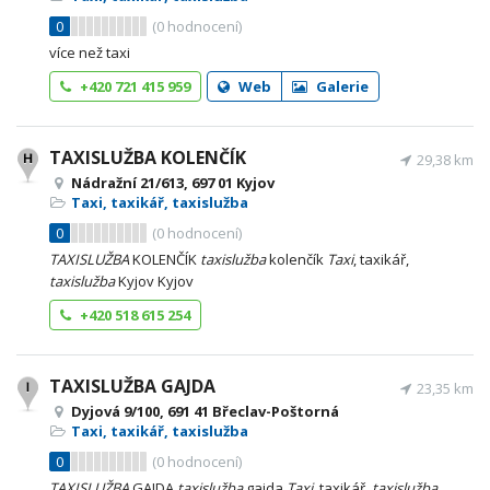
0
(
0
hodnocení)
více než taxi
+420 721 415 959
Web
Galerie
TAXISLUŽBA KOLENČÍK
29,38 km
Nádražní 21/613, 697 01 Kyjov
Taxi, taxikář, taxislužba
0
(
0
hodnocení)
TAXISLUŽBA
KOLENČÍK
taxislužba
kolenčík
Taxi
, taxikář,
taxislužba
Kyjov Kyjov
+420 518 615 254
TAXISLUŽBA GAJDA
23,35 km
Dyjová 9/100, 691 41 Břeclav-Poštorná
Taxi, taxikář, taxislužba
0
(
0
hodnocení)
TAXISLUŽBA
GAJDA
taxislužba
gajda
Taxi
, taxikář,
taxislužba