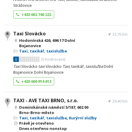
Strážovice
+420 602 740 222
Taxi Slovácko
23,76 km
Hodonínská 426, 696 17 Dolní
Bojanovice
Taxi, taxikář, taxislužba
0
(
0
hodnocení)
Taxi
Slovácko
taxi
slovácko
Taxi
, taxikář,
taxislužba
Dolní
Bojanovice Dolní Bojanovice
+420 606 914 613
TAXI - AVE TAXI BRNO, s.r.o.
29,40 km
Dominikánské náměstí 5/187, 602 00
Brno-Brno-město
Taxi, taxikář, taxislužba
,
Kurýrní služby
Právě je otevřeno
Dnes otevřeno nonstop