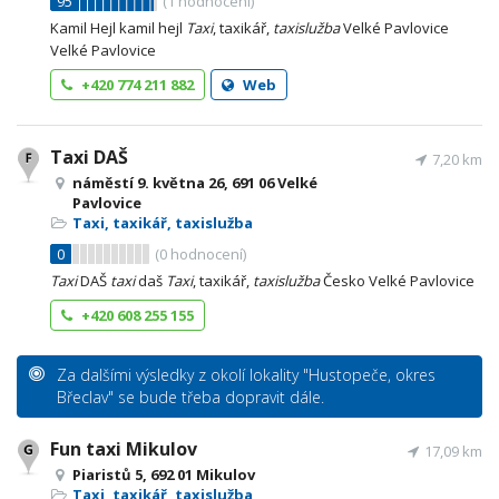
95
(
1
hodnocení)
Kamil Hejl kamil hejl
Taxi
, taxikář,
taxislužba
Velké Pavlovice
Velké Pavlovice
+420 774 211 882
Web
Taxi DAŠ
7,20 km
náměstí 9. května 26, 691 06 Velké
Pavlovice
Taxi, taxikář, taxislužba
0
(
0
hodnocení)
Taxi
DAŠ
taxi
daš
Taxi
, taxikář,
taxislužba
Česko Velké Pavlovice
+420 608 255 155
Za dalšími výsledky z okolí lokality "Hustopeče, okres
Břeclav" se bude třeba dopravit dále.
Fun taxi Mikulov
17,09 km
Piaristů 5, 692 01 Mikulov
Taxi, taxikář, taxislužba