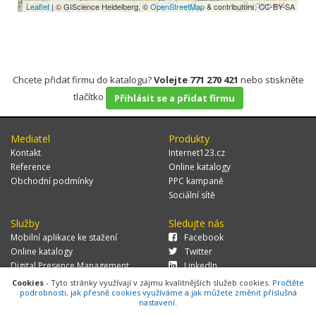
Leaflet
| © GIScience Heidelberg, ©
OpenStreetMap
& contributors, CC-BY-SA
Chcete přidat firmu do katalogu?
Volejte 771 270 421
nebo stiskněte
tlačítko
Přihlásit se a přidat firmu
Mediatel
Produkty
Kontakt
Internet123.cz
Reference
Online katalogy
Obchodní podmínky
PPC kampaně
Sociální sítě
Služby
Sledujte nás
Mobilní aplikace ke stažení
Facebook
Online katalogy
Twitter
Digital Presence Management
LinkedIn
Více zákazníků
Cookies
- Tyto stránky využívají v zájmu kvalitnějších služeb cookies.
Pročtěte
podrobnosti, jak přesně cookies využíváme a jak můžete změnit příslušná
nastavení.