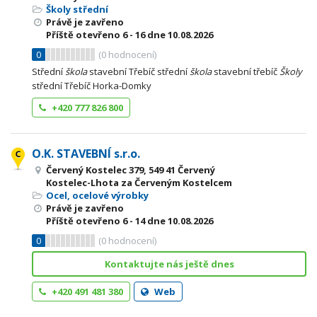
Školy střední
Právě je zavřeno
Příště otevřeno
6 - 16
dne 10.08.2026
0
(
0
hodnocení)
Střední
škola
stavební Třebíč střední
škola
stavební třebíč
Školy
střední Třebíč Horka-Domky
+420 777 826 800
O.K. STAVEBNÍ s.r.o.
Červený Kostelec 379, 549 41 Červený
Kostelec-Lhota za Červeným Kostelcem
Ocel, ocelové výrobky
Právě je zavřeno
Příště otevřeno
6 - 14
dne 10.08.2026
0
(
0
hodnocení)
Kontaktujte nás ještě dnes
+420 491 481 380
Web