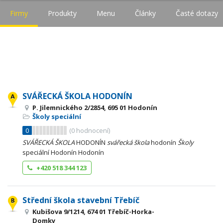
Firmy
Produkty
Menu
Články
Časté dotazy
SVÁŘECKÁ ŠKOLA HODONÍN
P. Jilemnického 2/2854, 695 01 Hodonín
Školy speciální
0
(
0
hodnocení)
SVÁŘECKÁ
ŠKOLA
HODONÍN
svářecká
škola
hodonín
Školy
speciální Hodonín Hodonín
+420 518 344 123
Střední škola stavební Třebíč
Kubišova 9/1214, 674 01 Třebíč-Horka-
Domky