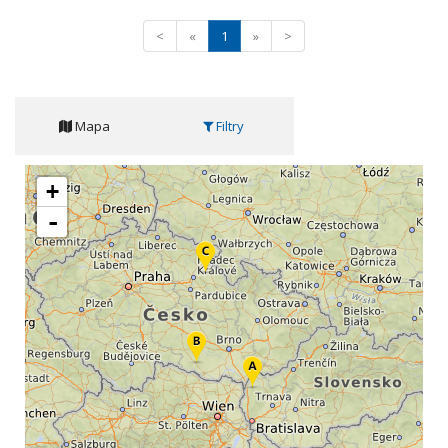
<
«
1
»
>
Mapa
Filtry
+
-