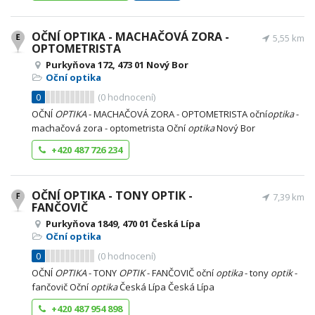
OČNÍ OPTIKA - MACHAČOVÁ ZORA -
5,55 km
OPTOMETRISTA
Purkyňova 172, 473 01 Nový Bor
Oční optika
0
(
0
hodnocení)
OČNÍ
OPTIKA
- MACHAČOVÁ ZORA - OPTOMETRISTA oční
optika
-
machačová zora - optometrista Oční
optika
Nový Bor
+420 487 726 234
OČNÍ OPTIKA - TONY OPTIK -
7,39 km
FANČOVIČ
Purkyňova 1849, 470 01 Česká Lípa
Oční optika
0
(
0
hodnocení)
OČNÍ
OPTIKA
- TONY
OPTIK
- FANČOVIČ oční
optika
- tony
optik
-
fančovič Oční
optika
Česká Lípa Česká Lípa
+420 487 954 898