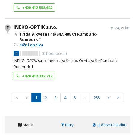
+420 412 558 620
INEKO-OPTIK s.r.o.
24,35 km
Třída 9. května 19/847, 408 01 Rumburk-
Rumburk 1
Oční optika
0
(
0
hodnocení)
INEKO-
OPTIK
s.r.o. ineko-
optik
s.r.o. Oční
optika
Rumburk
Rumburk 1
+420 412 332 712
<
«
1
2
3
4
5
...
255
»
>
Mapa
Filtry
Upřesnit lokalitu