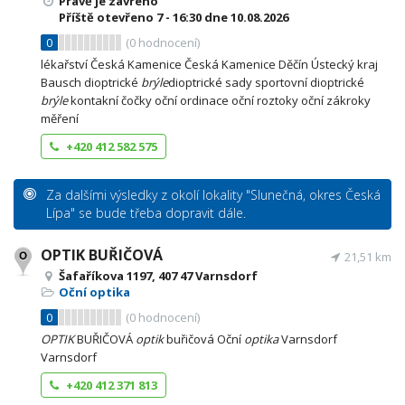
Právě je zavřeno
Příště otevřeno
7 - 16:30
dne 10.08.2026
0
(
0
hodnocení)
lékařství Česká Kamenice Česká Kamenice Děčín Ústecký kraj
Bausch dioptrické
brýle
dioptrické sady sportovní dioptrické
brýle
kontakní čočky oční ordinace oční roztoky oční zákroky
měření
+420 412 582 575
Za dalšími výsledky z okolí lokality "Slunečná, okres Česká
Lípa" se bude třeba dopravit dále.
OPTIK BUŘIČOVÁ
21,51 km
Šafaříkova 1197, 407 47 Varnsdorf
Oční optika
0
(
0
hodnocení)
OPTIK
BUŘIČOVÁ
optik
buřičová Oční
optika
Varnsdorf
Varnsdorf
+420 412 371 813