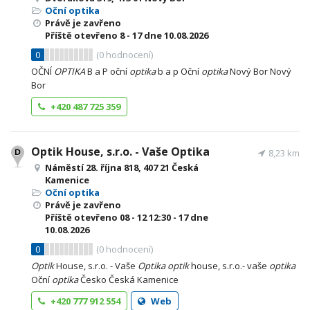
Oční optika
Právě je zavřeno
Příště otevřeno
8 - 17
dne 10.08.2026
0
(
0
hodnocení)
OČNÍ
OPTIKA
B a P oční
optika
b a p Oční
optika
Nový Bor Nový
Bor
+420 487 725 359
Optik House, s.r.o. - Vaše Optika
8,23 km
Náměstí 28. října 818, 407 21 Česká
Kamenice
Oční optika
Právě je zavřeno
Příště otevřeno
08 - 12
12:30 - 17
dne
10.08.2026
0
(
0
hodnocení)
Optik
House, s.r.o. - Vaše
Optika
optik
house, s.r.o.- vaše
optika
Oční
optika
Česko Česká Kamenice
+420 777 912 554
Web