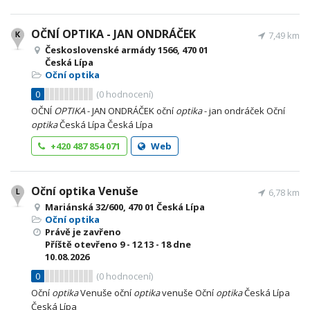
OČNÍ OPTIKA - JAN ONDRÁČEK
7,49 km
Československé armády 1566, 470 01
Česká Lípa
Oční optika
0
(
0
hodnocení)
OČNÍ
OPTIKA
- JAN ONDRÁČEK oční
optika
- jan ondráček Oční
optika
Česká Lípa Česká Lípa
+420 487 854 071
Web
Oční optika Venuše
6,78 km
Mariánská 32/600, 470 01 Česká Lípa
Oční optika
Právě je zavřeno
Příště otevřeno
9 - 12
13 - 18
dne
10.08.2026
0
(
0
hodnocení)
Oční
optika
Venuše oční
optika
venuše Oční
optika
Česká Lípa
Česká Lípa