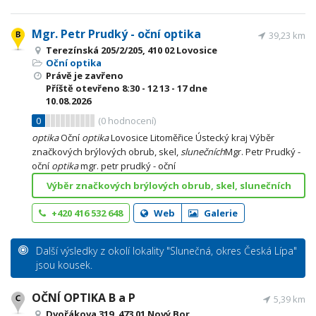
Mgr. Petr Prudký - oční optika
39,23 km
Terezínská 205/2/205, 410 02 Lovosice
Oční optika
Právě je zavřeno
Příště otevřeno
8:30 - 12
13 - 17
dne
10.08.2026
0
(
0
hodnocení)
optika
Oční
optika
Lovosice Litoměřice Ústecký kraj Výběr
značkových brýlových obrub, skel,
slunečních
Mgr. Petr Prudký -
oční
optika
mgr. petr prudký - oční
Výběr značkových brýlových obrub, skel, slunečních
+420 416 532 648
Web
Galerie
Další výsledky z okolí lokality "Slunečná, okres Česká Lípa"
jsou kousek.
OČNÍ OPTIKA B a P
5,39 km
Dvořákova 319, 473 01 Nový Bor