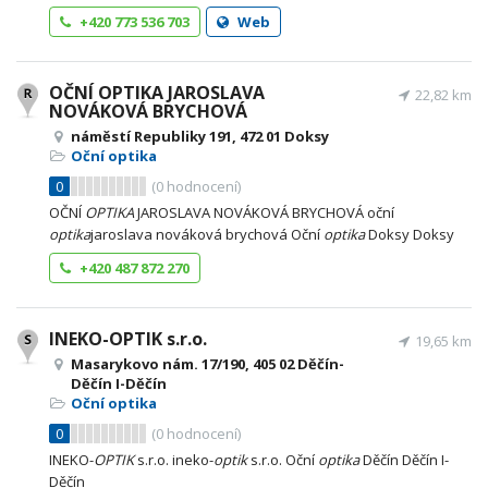
+420 773 536 703
Web
OČNÍ OPTIKA JAROSLAVA
22,82 km
NOVÁKOVÁ BRYCHOVÁ
náměstí Republiky 191, 472 01 Doksy
Oční optika
0
(
0
hodnocení)
OČNÍ
OPTIKA
JAROSLAVA NOVÁKOVÁ BRYCHOVÁ oční
optika
jaroslava nováková brychová Oční
optika
Doksy Doksy
+420 487 872 270
INEKO-OPTIK s.r.o.
19,65 km
Masarykovo nám. 17/190, 405 02 Děčín-
Děčín I-Děčín
Oční optika
0
(
0
hodnocení)
INEKO-
OPTIK
s.r.o. ineko-
optik
s.r.o. Oční
optika
Děčín Děčín I-
Děčín