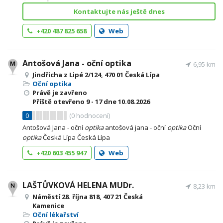
Kontaktujte nás ještě dnes
+420 487 825 658
Web
Antošová Jana - oční optika
6,95 km
Jindřicha z Lipé 2/124, 470 01 Česká Lípa
Oční optika
Právě je zavřeno
Příště otevřeno
9 - 17
dne 10.08.2026
0
(
0
hodnocení)
Antošová Jana - oční
optika
antošová jana - oční
optika
Oční
optika
Česká Lípa Česká Lípa
+420 603 455 947
Web
LAŠTŮVKOVÁ HELENA MUDr.
8,23 km
Náměstí 28. října 818, 407 21 Česká
Kamenice
Oční lékařství