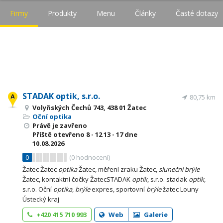
Firmy
Produkty
Menu
Články
Časté dotazy
STADAK optik, s.r.o.
80,75 km
Volyňských Čechů 743, 438 01 Žatec
Oční optika
Právě je zavřeno
Příště otevřeno
8 - 12
13 - 17
dne
10.08.2026
0
(
0
hodnocení)
Žatec Žatec
optika
Žatec, měření zraku Žatec,
sluneční
brýle
Žatec, kontaktní čočky ŽatecSTADAK
optik
, s.r.o. stadak
optik
,
s.r.o. Oční
optika
,
brýle
expres, sportovní
brýle
žatec Louny
Ústecký kraj
+420 415 710 993
Web
Galerie