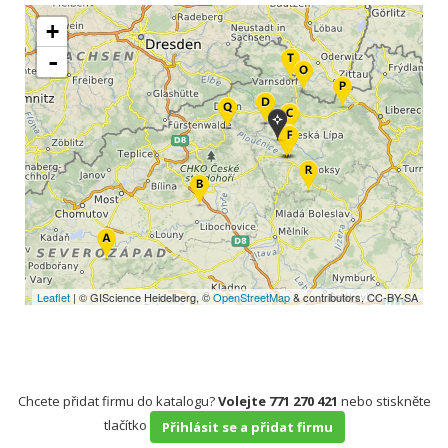
+
-
Leaflet
| © GIScience Heidelberg, ©
OpenStreetMap
& contributors, CC-BY-SA
Chcete přidat firmu do katalogu?
Volejte 771 270 421
nebo stiskněte
tlačítko
Přihlásit se a přidat firmu