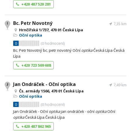
+420 487 520 281
Bc. Petr Novotný
7,35 km
Hrnčířská 1/737, 470 01 Česká Lípa
Oční optika
0
(
0
hodnocení)
Bc. Petr Novotný bc. petr novotný Oční
optika
Česká Lípa Česká
Lípa
+420 723 569 608
Jan Ondráček - Oční optika
7,49 km
Čs. armády 1566, 470 01 Česká Lípa
Oční optika
0
(
0
hodnocení)
Jan Ondráček - Oční
optika
jan ondráček - oční
optika
Oční
optika
Česká Lípa Česká Lípa
+420 487 862 965