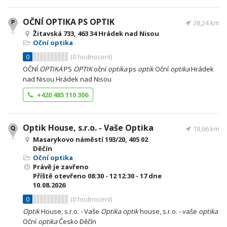
OČNÍ OPTIKA PS OPTIK
28,24 km
Žitavská 733, 463 34 Hrádek nad Nisou
Oční optika
0
(
0
hodnocení)
OČNÍ
OPTIKA
PS
OPTIK
oční
optika
ps
optik
Oční
optika
Hrádek
nad Nisou Hrádek nad Nisou
+420 485 110 306
Optik House, s.r.o. - Vaše Optika
19,66 km
Masarykovo náměstí 193/20, 405 02
Děčín
Oční optika
Právě je zavřeno
Příště otevřeno
08:30 - 12
12:30 - 17
dne
10.08.2026
0
(
0
hodnocení)
Optik
House, s.r.o. - Vaše
Optika
optik
house, s.r.o. - vaše
optika
Oční
optika
Česko Děčín