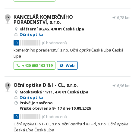
KANCELÁŘ KOMERČNÍHO
6,78 km
PORADENSTVÍ, s.r.o.
Klášterní 8/246, 470 01 Česká Lípa
Oční optika
0
(
0
hodnocení)
komerčního poradenství, s.r.o. Oční
optika
Česká Lípa Česká
Lípa
+420 608 103 119
Web
Oční optika D & I - CL, s.r.o.
6,96 km
Moskevská 11/11, 470 01 Česká Lípa
Oční optika
Právě je zavřeno
Příště otevřeno
9 - 17
dne 10.08.2026
0
(
0
hodnocení)
Oční
optika
D & I - CL, s.r.o. oční
optika
d & i - cl, s.r.o. Oční
optika
Česká Lípa Česká Lípa