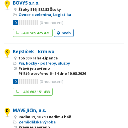
BOVYS s.r.o.
Štoky 516, 582 53 Štoky
Ovoce a zelenina
,
Logistika
0
(
0
hodnocení)
+420 569 425 471
Web
Kejklíček - krmivo
156 00 Praha-Lipence
Psi, kočky - potřeby, služby
Právě je zavřeno
Příště otevřeno
6 - 14
dne 10.08.2026
0
(
0
hodnocení)
+420 602 151 433
MAVE Jičín, a.s.
Radim 21, 507 13 Radim-Lháň
Zemědělská výroba
Právě je zavřeno