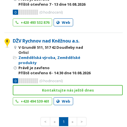
Příště otevřeno
7 - 13
dne 10.08.2026
0
(
0
hodnocení)
+420 493 532 876
Web
DŽV Rychnov nad Kněžnou a.s.
V Grundě 511, 517 42 Doudleby nad
Orlicí
Zemědělská výroba
,
Zemědělské
produkty
Právě je zavřeno
Příště otevřeno
6 - 14:30
dne 10.08.2026
0
(
0
hodnocení)
Kontaktujte nás ještě dnes
+420 494 539 461
Web
<
«
1
»
>