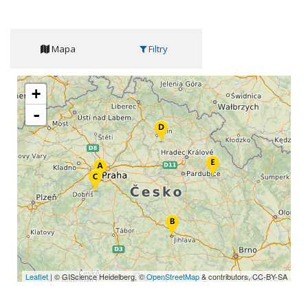
Mapa
Filtry
+
-
Leaflet
| © GIScience Heidelberg, ©
OpenStreetMap
& contributors, CC-BY-SA