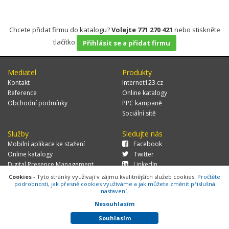
Chcete přidat firmu do katalogu?
Volejte 771 270 421
nebo stiskněte
tlačítko
Přihlásit se a přidat firmu
Mediatel
Produkty
Kontakt
Internet123.cz
Reference
Online katalogy
Obchodní podmínky
PPC kampaně
Sociální sítě
Služby
Sledujte nás
Mobilní aplikace ke stažení
Facebook
Online katalogy
Twitter
Digital Presence Management
LinkedIn
Více zákazníků
Cookies
- Tyto stránky využívají v zájmu kvalitnějších služeb cookies.
Pročtěte
podrobnosti, jak přesně cookies využíváme a jak můžete změnit příslušná
nastavení.
Nesouhlasím
© 2026 MEDIATEL CZ, s.r.o.,
Za Potokem 46/4, 106 00 Praha 10, tel.:
+420 771 270 421, verze 1.29.0.143,
Cookies
Souhlasím