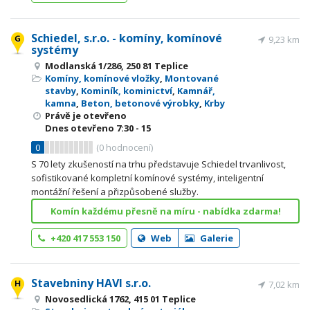
Schiedel, s.r.o. - komíny, komínové
9,23 km
systémy
Modlanská 1/286, 250 81 Teplice
Komíny, komínové vložky
,
Montované
stavby
,
Kominík, kominictví
,
Kamnář,
kamna
,
Beton, betonové výrobky
,
Krby
Právě je otevřeno
Dnes otevřeno
7:30 - 15
0
(
0
hodnocení)
S 70 lety zkušeností na trhu představuje Schiedel trvanlivost,
sofistikované kompletní komínové systémy, inteligentní
montážní řešení a přizpůsobené služby.
Komín každému přesně na míru - nabídka zdarma!
+420 417 553 150
Web
Galerie
Stavebniny HAVI s.r.o.
7,02 km
Novosedlická 1762, 415 01 Teplice