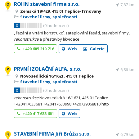
ROHN stavební firma s.r.o.
7,87 km
Zemská 19/429, 415 01 Teplice-Trnovany
Stavební firmy, společnosti
0
(
0
hodnocení)
, řezání a vrtání konstrukcí, zateplování fasád, stavební firmy,
rekonstrukce
a přestavby likvidace
+420 605 210 716
Web
Galerie
PRVNÍ IZOLAČNÍ ALFA, s.r.o.
6,86 km
Novosedlická 16/1621, 415 01 Teplice
Stavební firmy, společnosti
0
(
0
hodnocení)
rekonstrukce
Novosedlická 16/1621, 415 01 Teplice
+420417633681 +420417633998 +420739068810 http
+420 417 633 681
Web
STAVEBNÍ FIRMA Jiří Brůža s.r.o.
6,79 km