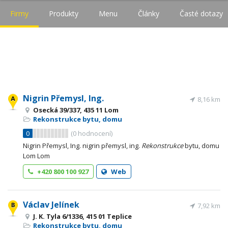
Firmy
Produkty
Menu
Články
Časté dotazy
Nigrin Přemysl, Ing.
8,16 km
Osecká 39/337, 435 11 Lom
Rekonstrukce bytu, domu
0
(
0
hodnocení)
Nigrin Přemysl, Ing. nigrin přemysl, ing.
Rekonstrukce
bytu, domu
Lom Lom
+420 800 100 927
Web
Václav Jelínek
7,92 km
J. K. Tyla 6/1336, 415 01 Teplice
Rekonstrukce bytu, domu