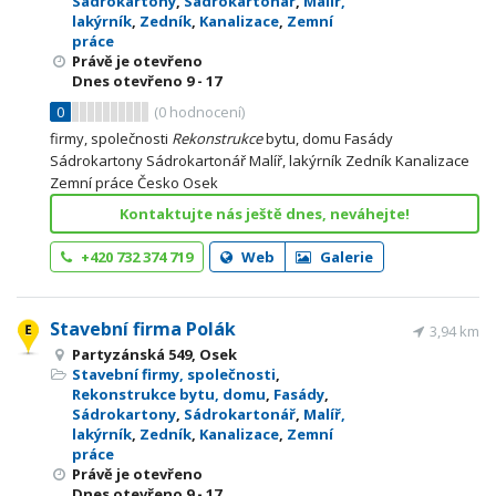
Sádrokartony
,
Sádrokartonář
,
Malíř,
lakýrník
,
Zedník
,
Kanalizace
,
Zemní
práce
Právě je otevřeno
Dnes otevřeno
9 - 17
0
(
0
hodnocení)
firmy, společnosti
Rekonstrukce
bytu, domu Fasády
Sádrokartony Sádrokartonář Malíř, lakýrník Zedník Kanalizace
Zemní práce Česko Osek
Kontaktujte nás ještě dnes, neváhejte!
+420 732 374 719
Web
Galerie
Stavební firma Polák
3,94 km
Partyzánská 549, Osek
Stavební firmy, společnosti
,
Rekonstrukce bytu, domu
,
Fasády
,
Sádrokartony
,
Sádrokartonář
,
Malíř,
lakýrník
,
Zedník
,
Kanalizace
,
Zemní
práce
Právě je otevřeno
Dnes otevřeno
9 - 17