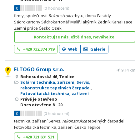
0
(
0
hodnocení)
firmy, společnosti
Rekonstrukce
bytu, domu Fasády
Sádrokartony Sádrokartonář Malíř, lakýrník Zedník Kanalizace
Zemní práce Česko Osek
Kontaktujte nás ještě dnes, neváhejte!
+420 732 374 719
Web
Galerie
ELTOGO Group s.r.o.
9,14 km
Bohosudovská 46, Teplice
Solární technika, zařízení
,
Servis,
rekonstrukce tepelných čerpadel
,
Fotovoltaická technika, zařízení
Právě je otevřeno
Dnes otevřeno
8 - 20
0
(
0
hodnocení)
technika, zařízení Servis,
rekonstrukce
tepelných čerpadel
Fotovoltaická technika, zařízení Česko Teplice
+420 721 831 531