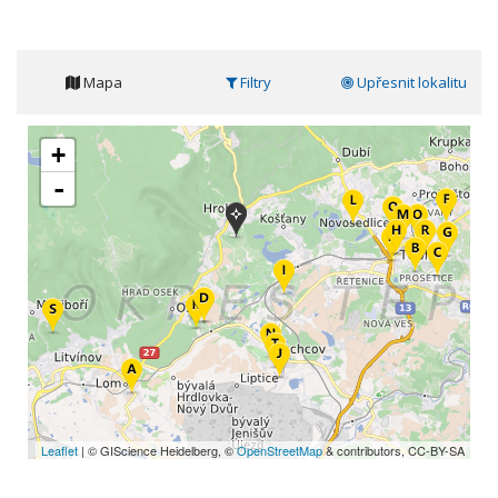
Mapa
Filtry
Upřesnit lokalitu
+
-
Leaflet
| © GIScience Heidelberg, ©
OpenStreetMap
& contributors, CC-BY-SA