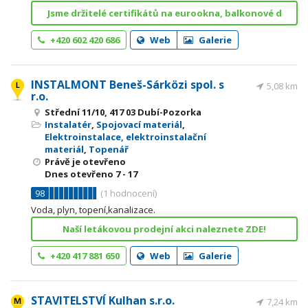
Jsme držitelé certifikátů na eurookna, balkonové d
+420 602 420 686
Web
Galerie
INSTALMONT Beneš-Sárközi spol. s
5,08 km
r.o.
Střední 11/10, 417 03 Dubí-Pozorka
Instalatér
,
Spojovací materiál
,
Elektroinstalace, elektroinstalační
materiál
,
Topenář
Právě je otevřeno
Dnes otevřeno
7 - 17
98
(
1
hodnocení)
Voda, plyn, topení,kanalizace.
Naší letákovou prodejní akci naleznete ZDE!
+420 417 881 650
Web
Galerie
STAVITELSTVÍ Kulhan s.r.o.
7,24 km