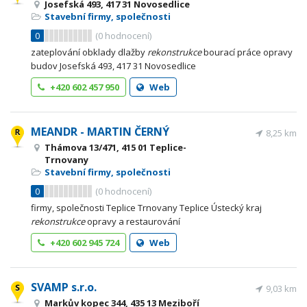
Josefská 493, 417 31 Novosedlice
Stavební firmy, společnosti
0
(
0
hodnocení)
zateplování obklady dlažby
rekonstrukce
bourací práce opravy
budov Josefská 493, 417 31 Novosedlice
+420 602 457 950
Web
MEANDR - MARTIN ČERNÝ
8,25 km
Thámova 13/471, 415 01 Teplice-
Trnovany
Stavební firmy, společnosti
0
(
0
hodnocení)
firmy, společnosti Teplice Trnovany Teplice Ústecký kraj
rekonstrukce
opravy a restaurování
+420 602 945 724
Web
SVAMP s.r.o.
9,03 km
Markův kopec 344, 435 13 Meziboří