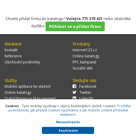
Chcete přidat firmu do katalogu?
Volejte 771 270 421
nebo stiskněte
tlačítko
Přihlásit se a přidat firmu
Mediatel
Produkty
Kontakt
Internet123.cz
Reference
Online katalogy
Obchodní podmínky
PPC kampaně
Sociální sítě
Služby
Sledujte nás
Mobilní aplikace ke stažení
Facebook
Online katalogy
Twitter
Digital Presence Management
LinkedIn
Více zákazníků
Cookies
- Tyto stránky využívají v zájmu kvalitnějších služeb cookies.
Pročtěte
podrobnosti, jak přesně cookies využíváme a jak můžete změnit příslušná
nastavení.
Nesouhlasím
© 2026 MEDIATEL CZ, s.r.o.,
Za Potokem 46/4, 106 00 Praha 10, tel.:
+420 771 270 421, verze 1.29.0.143,
Cookies
Souhlasím