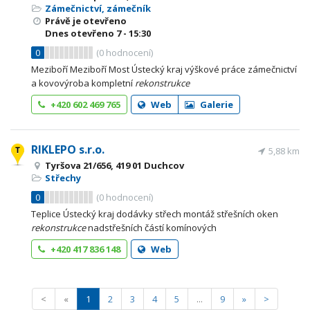
Zámečnictví, zámečník
Právě je otevřeno
Dnes otevřeno
7 - 15:30
0
(
0
hodnocení)
Meziboří Meziboří Most Ústecký kraj výškové práce zámečnictví
a kovovýroba kompletní
rekonstrukce
+420 602 469 765
Web
Galerie
RIKLEPO s.r.o.
5,88 km
Tyršova 21/656, 419 01 Duchcov
Střechy
0
(
0
hodnocení)
Teplice Ústecký kraj dodávky střech montáž střešních oken
rekonstrukce
nadstřešních částí komínových
+420 417 836 148
Web
<
«
1
2
3
4
5
...
9
»
>