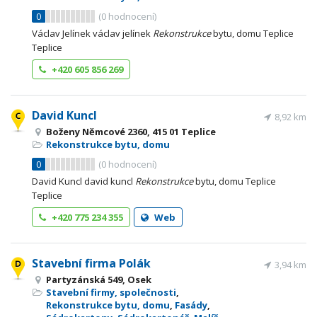
0
(
0
hodnocení)
Václav Jelínek václav jelínek
Rekonstrukce
bytu, domu Teplice
Teplice
+420 605 856 269
David Kuncl
8,92 km
Boženy Němcové 2360, 415 01 Teplice
Rekonstrukce bytu, domu
0
(
0
hodnocení)
David Kuncl david kuncl
Rekonstrukce
bytu, domu Teplice
Teplice
+420 775 234 355
Web
Stavební firma Polák
3,94 km
Partyzánská 549, Osek
Stavební firmy, společnosti
,
Rekonstrukce bytu, domu
,
Fasády
,