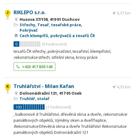
RIKLEPO s.r.o.
6,37 km
Husova 37/158, 419 01 Duchcov
Střechy
,
Tesař, tesařské práce
,
Pokrývač
Cech klempířů, pokrývačů a tesařů ČR
0
(
0
hodnocení)
tesařů ČR střechy, pokrývačství, tesařství, klempířství,
rekonstrukce
střech, střešní okna, krovy práce
+420 417 836 148
Truhlářství - Milan Kafan
4,33 km
Dolnonádražní 121, 417 05 Osek
Truhlář, stolař
100
(
1
hodnocení)
, balkonové d Truhlářství, dřevěná okna a dveře,
rekonstrukce
památkových objektů, Výměny oken a dveříTeplice,
Rekonstrukce
Dřevěná okna a dveře Truhlářství
Rekonstrukce
památkových objektů Dolnonádražní 121