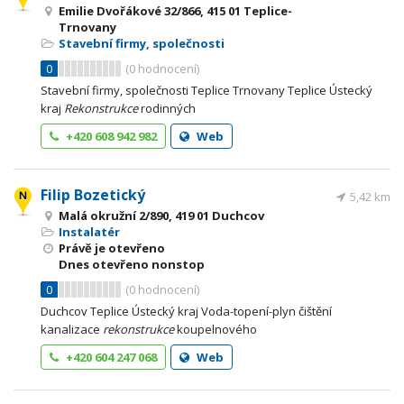
Emilie Dvořákové 32/866, 415 01 Teplice-
Trnovany
Stavební firmy, společnosti
0
(
0
hodnocení)
Stavební firmy, společnosti Teplice Trnovany Teplice Ústecký
kraj
Rekonstrukce
rodinných
+420 608 942 982
Web
Filip Bozetický
5,42 km
Malá okružní 2/890, 419 01 Duchcov
Instalatér
Právě je otevřeno
Dnes otevřeno nonstop
0
(
0
hodnocení)
Duchcov Teplice Ústecký kraj Voda-topení-plyn čištění
kanalizace
rekonstrukce
koupelnového
+420 604 247 068
Web