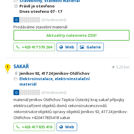
Stavebniny, stavební materiál
Právě je otevřeno
Dnes otevřeno
07 - 17
0
(
0
hodnocení)
Prodáváme stavební materiál
Aktuality naleznete ZDE!
+420 417 570 264
Web
Galerie
SAKAŘ
3,20 km
Jeníkov 92, 417 24 Jeníkov-Oldřichov
Elektroinstalace, elektroinstalační
materiál
0
(
0
hodnocení)
materiál Jeníkov Oldřichov Teplice Ústecký kraj sakař přípojky
elektrozařízení objektů domů
rekonstrukce
rozvodů
rekonstrukce
objektů opravy objektů Jeníkov 92, 417 24 Jeníkov-
Oldřichov +420417835418 sakar
+420 417 835 418
Web