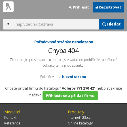
Přihlásit
Registrovat
Hledat
Požadovaná stránka nenalezena
Chyba 404
Zkontrolujte prosím adresu, kterou jste zadali do prohlížeče, popřípadě
pokračujte na jinou stránku.
Pokračovat na
hlavní stranu
.
Chcete přidat firmu do katalogu?
Volejte 771 270 421
nebo stiskněte
tlačítko
Přihlásit se a přidat firmu
Mediatel
Produkty
Kontakt
Internet123.cz
Reference
Online katalogy