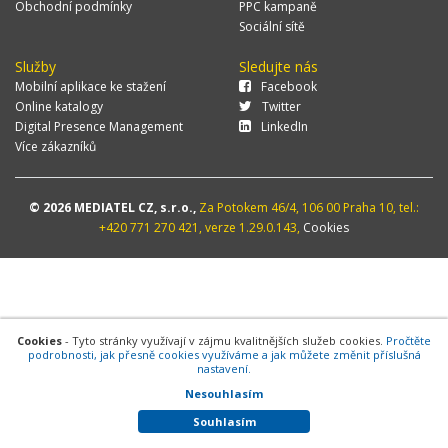
Obchodní podmínky
PPC kampaně
Sociální sítě
Služby
Sledujte nás
Mobilní aplikace ke stažení
Facebook
Online katalogy
Twitter
Digital Presence Management
LinkedIn
Více zákazníků
© 2026 MEDIATEL CZ, s.r.o.,
Za Potokem 46/4, 106 00 Praha 10, tel.:
+420 771 270 421, verze 1.29.0.143,
Cookies
Cookies
- Tyto stránky využívají v zájmu kvalitnějších služeb cookies.
Pročtěte
podrobnosti, jak přesně cookies využíváme a jak můžete změnit příslušná
nastavení.
Nesouhlasím
Souhlasím