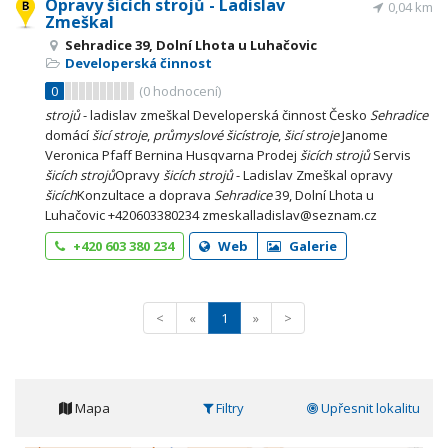
Opravy šicích strojů - Ladislav
0,04 km
Zmeškal
Sehradice 39, Dolní Lhota u Luhačovic
Developerská činnost
0
(
0
hodnocení)
strojů
- ladislav zmeškal Developerská činnost Česko
Sehradice
domácí
šicí
stroje
,
průmyslové
šicí
stroje
,
šicí
stroje
Janome
Veronica Pfaff Bernina Husqvarna Prodej
šicích
strojů
Servis
šicích
strojů
Opravy
šicích
strojů
- Ladislav Zmeškal opravy
šicích
Konzultace a doprava
Sehradice
39, Dolní Lhota u
Luhačovic +420603380234 zmeskalladislav@seznam.cz
+420 603 380 234
Web
Galerie
<
«
1
»
>
Mapa
Filtry
Upřesnit lokalitu