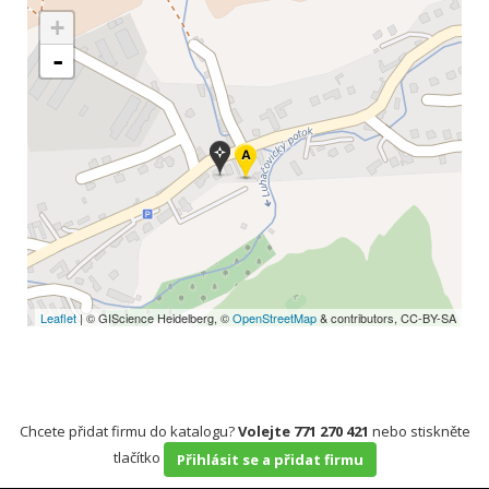
+
-
Leaflet
| © GIScience Heidelberg, ©
OpenStreetMap
& contributors, CC-BY-SA
Chcete přidat firmu do katalogu?
Volejte 771 270 421
nebo stiskněte
tlačítko
Přihlásit se a přidat firmu