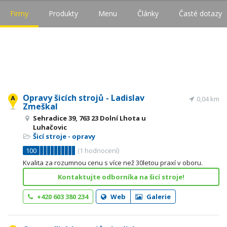
Firmy
Produkty
Menu
Články
Časté dotazy
Opravy šicích strojů - Ladislav
0,04 km
Zmeškal
Sehradice 39, 763 23 Dolní Lhota u
Luhačovic
Šicí stroje - opravy
100
(
1
hodnocení)
Kvalita za rozumnou cenu s více než 30letou praxí v oboru.
Kontaktujte odborníka na šicí stroje!
+420 603 380 234
Web
Galerie