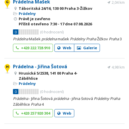
Prádelna Mašek
2,04 km
Táboritská 24/16, 130 00 Praha 3-Žižkov
Prádelny
Právě je zavřeno
Příště otevřeno
7:30 - 17
dne 07.08.2026
0
(
0
hodnocení)
Prádelna
Mašek
prádelna
mašek
Prádelny
Praha
Žižkov
Praha
3
+420 222 728 910
Web
Galerie
Prádelna - Jiřina Šotová
4,98 km
Hrusická 5/2538, 141 00 Praha 4-
Záběhlice
Prádelny
0
(
0
hodnocení)
Prádelna
- Jiřina Šotová
prádelna
- jiřina šotová
Prádelny
Praha
Záběhlice
Praha
4
+420 257 920 304
Web