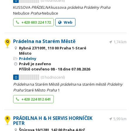
0
(
0
hodnocení)
KUSSOVA
PRÁDELNA
kussova
prádelna
Prádelny
Praha
Nebušice
Praha
-Nebušice
+420 603 224 172
Web
Prádelna na Starém Městě
1,74 km
Rybná 27/1091, 110 00 Praha 1-Staré
Město
Prádelny
Právě je zavřeno
Příště otevřeno
08 - 18
dne 07.08.2026
0
(
0
hodnocení)
Prádelna
na Starém Městě
prádelna
na starém městě
Prádelny
Praha
Staré Město
Praha
1
+420 224 812 641
PRÁDELNA H & H SERVIS HORNÍČEK
5,99 km
PETR
Štúrova 10/1281, 142 00 Praha 4-Krč