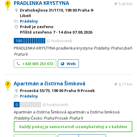
PRADLENKA KRYSTYNA
5,40 km
Drahobejlova 31/1110, 190 00 Praha 9-
Libeň
Prádelny
Právě je zavřeno
Příště otevřeno
7 - 14
dne 07.08.2026
100
(
2
hodnocení)
PRADLENKA KRYSTYNA pradlenka krystyna
Prádelny
Praha
Libeň
Praha
9
+420 605 253 672
Web
Apartmán a čistírna Šimková
6,17 km
Prosecká 55/73, 190 00 Praha 9-Prosek
Prádelny
0
(
0
hodnocení)
Apartmán a čistírna Šimková apartmán a čistírna šimková
Prádelny
Česko
Praha
Prosek
Praha
9
Každý pokoj je samostatně uzamykatelný a v každém