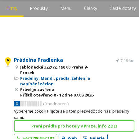
Firmy
Produkty
Menu
Články
Časté dotazy
Prádelna Pradlenka
7,18 km
Jablonecká 322/72, 190 00 Praha 9-
Prosek
Prádelny
,
Mandl. prádla, žehlení a
napínání záclon
Právě je zavřeno
Příště otevřeno
8 - 12
dne 07.08.2026
0
(
0
hodnocení)
Vypereme cokoli! Přijďte se o tom přesvědčit do naší prádelny
sami.
Praní prádla pro hotely v Praze, info ZDE!
+420 286 882 182
Web
Galerie