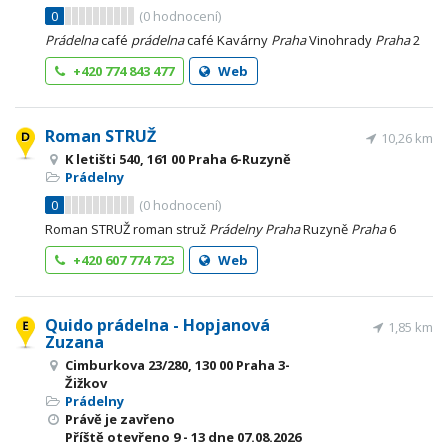
0
(
0
hodnocení)
Prádelna
café
prádelna
café Kavárny
Praha
Vinohrady
Praha
2
+420 774 843 477
Web
Roman STRUŽ
10,26 km
K letišti 540, 161 00 Praha 6-Ruzyně
Prádelny
0
(
0
hodnocení)
Roman STRUŽ roman struž
Prádelny
Praha
Ruzyně
Praha
6
+420 607 774 723
Web
Quido prádelna - Hopjanová
1,85 km
Zuzana
Cimburkova 23/280, 130 00 Praha 3-
Žižkov
Prádelny
Právě je zavřeno
Příště otevřeno
9 - 13
dne 07.08.2026