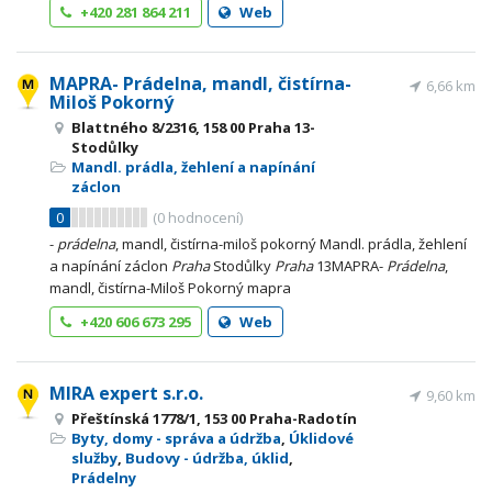
+420 281 864 211
Web
MAPRA- Prádelna, mandl, čistírna-
6,66 km
Miloš Pokorný
Blattného 8/2316, 158 00 Praha 13-
Stodůlky
Mandl. prádla, žehlení a napínání
záclon
0
(
0
hodnocení)
-
prádelna
, mandl, čistírna-miloš pokorný Mandl. prádla, žehlení
a napínání záclon
Praha
Stodůlky
Praha
13MAPRA-
Prádelna
,
mandl, čistírna-Miloš Pokorný mapra
+420 606 673 295
Web
MIRA expert s.r.o.
9,60 km
Přeštínská 1778/1, 153 00 Praha-Radotín
Byty, domy - správa a údržba
,
Úklidové
služby
,
Budovy - údržba, úklid
,
Prádelny