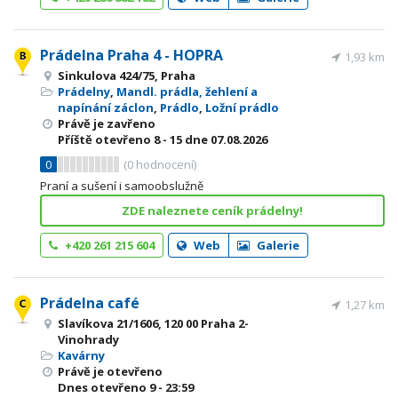
Prádelna Praha 4 - HOPRA
1,93 km
Sinkulova 424/75, Praha
Prádelny
,
Mandl. prádla, žehlení a
napínání záclon
,
Prádlo
,
Ložní prádlo
Právě je zavřeno
Příště otevřeno
8 - 15
dne 07.08.2026
0
(
0
hodnocení)
Praní a sušení i samoobslužně
ZDE naleznete ceník prádelny!
+420 261 215 604
Web
Galerie
Prádelna café
1,27 km
Slavíkova 21/1606, 120 00 Praha 2-
Vinohrady
Kavárny
Právě je otevřeno
Dnes otevřeno
9 - 23:59