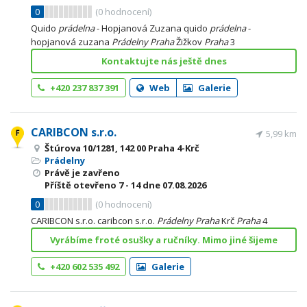
0
(
0
hodnocení)
Quido
prádelna
- Hopjanová Zuzana quido
prádelna
-
hopjanová zuzana
Prádelny
Praha
Žižkov
Praha
3
Kontaktujte nás ještě dnes
+420 237 837 391
Web
Galerie
CARIBCON s.r.o.
5,99 km
Štúrova 10/1281, 142 00 Praha 4-Krč
Prádelny
Právě je zavřeno
Příště otevřeno
7 - 14
dne 07.08.2026
0
(
0
hodnocení)
CARIBCON s.r.o. caribcon s.r.o.
Prádelny
Praha
Krč
Praha
4
Vyrábíme froté osušky a ručníky. Mimo jiné šijeme
+420 602 535 492
Galerie