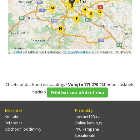
Leaflet
| © GIScience Heidelberg, ©
OpenStreetMap
& contributors, CC-BY-SA
Chcete přidat firmu do katalogu?
Volejte 771 270 421
nebo stiskněte
tlačítko
Přihlásit se a přidat firmu
Mediatel
Produkty
Kontakt
Internet123.cz
Reference
Online katalogy
Obchodní podmínky
PPC kampaně
Sociální sítě