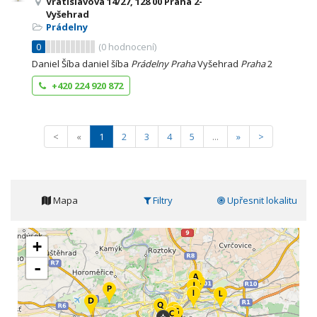
Vratislavova 14/27, 128 00 Praha 2-
Vyšehrad
Prádelny
0
(
0
hodnocení)
Daniel Šíba daniel šíba
Prádelny
Praha
Vyšehrad
Praha
2
+420 224 920 872
<
«
1
2
3
4
5
...
»
>
Mapa
Filtry
Upřesnit lokalitu
+
-