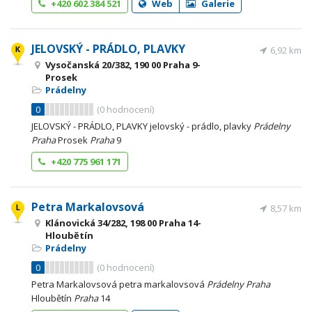
+420 602 384 521
Web
Galerie
JELOVSKÝ - PRÁDLO, PLAVKY
6,92 km
Vysočanská 20/382, 190 00 Praha 9-
Prosek
Prádelny
0
(
0
hodnocení)
JELOVSKÝ - PRÁDLO, PLAVKY jelovský - prádlo, plavky
Prádelny
Praha
Prosek
Praha
9
+420 775 961 171
Petra Markalovsová
8,57 km
Klánovická 34/282, 198 00 Praha 14-
Hloubětín
Prádelny
0
(
0
hodnocení)
Petra Markalovsová petra markalovsová
Prádelny
Praha
Hloubětín
Praha
14