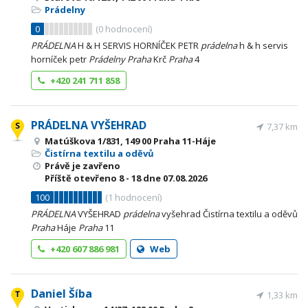
Prádelny
0
(
0
hodnocení)
PRÁDELNA
H & H SERVIS HORNÍČEK PETR
prádelna
h & h servis
horníček petr
Prádelny
Praha
Krč
Praha
4
+420 241 711 858
PRÁDELNA VYŠEHRAD
7,37 km
Matúškova 1/831, 149 00 Praha 11-Háje
Čistírna textilu a oděvů
Právě je zavřeno
Příště otevřeno
8 - 18
dne 07.08.2026
100
(
1
hodnocení)
PRÁDELNA
VYŠEHRAD
prádelna
vyšehrad Čistírna textilu a oděvů
Praha
Háje
Praha
11
+420 607 886 981
Web
Daniel Šíba
1,33 km