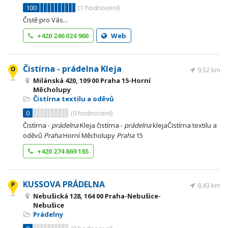
100
(
1
hodnocení)
Čistě pro Vás...
+420 246 024 960
Web
Čistírna - prádelna Kleja
9,52 km
Milánská 420, 109 00 Praha 15-Horní
Měcholupy
Čistírna textilu a oděvů
0
(
0
hodnocení)
Čistírna -
prádelna
Kleja čistírna -
prádelna
klejaČistírna textilu a
oděvů
Praha
Horní Měcholupy
Praha
15
+420 274 869 185
KUSSOVA PRÁDELNA
8,43 km
Nebušická 128, 164 00 Praha-Nebušice-
Nebušice
Prádelny