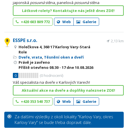
japonská
posuvná
stěna, panelová
posuvná
stěna
Látkové rolety? Kontaktujte nás ještě dnes ZDE!
+420 603 809 772
Web
Galerie
ESSPE s.r.o.
2,13 km
Holečkova 4, 360 17 Karlovy Vary-Stará
Role
Dveře, vrata
,
Těsnění oken a dveří
Právě je zavřeno
Příště otevřeno
08:30 - 17
dne 10.08.2026
0
(
0
hodnocení)
Váš specialista na dveře v Karlových Varech!
Aktuální akce na dveře a doplňky naleznete ZDE!
+420 353 540 737
Web
Galerie
Za dalšími výsledky z okolí lokality "Karlovy Vary, okres
Karlovy Vary" se bude třeba dopravit dále.