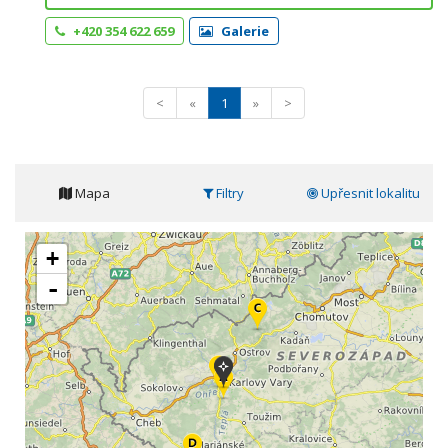
+420 354 622 659
Galerie
<
«
1
»
>
Mapa
Filtry
Upřesnit lokalitu
+
-