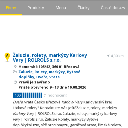
Firmy
Produkty
Menu
Články
Časté dotazy
Žaluzie, rolety, markýzy Karlovy
4,30 km
Vary | ROLROLS s.r.o.
Hamerská 105/42, 360 01 Březová
Žaluzie
,
Rolety, markýzy
,
Bytové
doplňky
,
Dveře, vrata
Právě je zavřeno
Příště otevřeno
9 - 13
dne 10.08.2026
100
(
1
hodnocení)
Dveře
, vrata Česko Březová
Karlovy
Vary
Karlovarský kraj
Látkové rolety? Kontaktujte nás ještěŽaluzie, rolety, markýzy
Karlovy
Vary
| ROLROLSs.r.o. žaluzie, rolety, markýzy karlovy
vary
| rolrols s.r.o. Žaluzie Rolety, markýzy Bytové
doplňkyžaluzie, sítě proti hmyzu, garážová vrata, římská roleta,