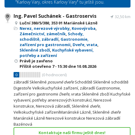
"Karlovy Vary, okres Karlovy Vary" tu ještě jsou.
Ing. Pavel Suchánek - Gastroservis
32,50 km
Luční 380/5/380, 353 01 Mariánské Lázně
Nerez, nerezové výrobky
,
Kovovýroba
,
Zámečnictví, zámečník
,
Schody,
schodiště, zábradlí
,
Gastronomie,
zařízení pro gastronomii
,
Dveře, vrata
,
Skleněné zboží
,
Kuchyňské vybavení,
potřeby a zařízení
Právě je zavřeno
Příště otevřeno
7 - 15:30
dne 10.08.2026
0
(
0
hodnocení)
zábradlí Skleněné
posuvné
dveře
Schodiště Skleněné schodiště
Digestoře Velkokuchyňské zařízení, zábradlí Gastronomie,
zařízení pro gastronomii
Dveře
, vrata Skleněné zboží Kuchyňské
vybavení, potřeby anerezových konstrukcí, Nerezové
konstrukce, Nerezová zábradlí, Skleněné
dveře
,
Velkokuchyňské zařízeníMariánské Lázně, Skleněné
dveře
Mariánské Lázně Nerezové konstrukce Nerezová zábradlí
Bazénová
Kontaktuje naši firmu ještě dnes!