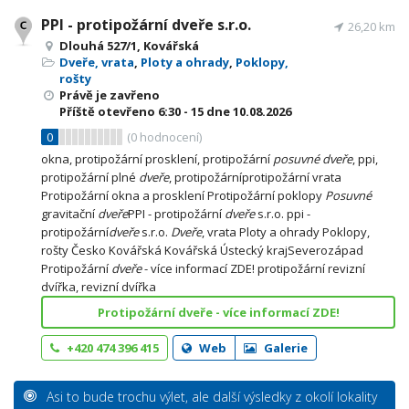
PPI - protipožární dveře s.r.o.
26,20 km
Dlouhá 527/1, Kovářská
Dveře, vrata
,
Ploty a ohrady
,
Poklopy,
rošty
Právě je zavřeno
Příště otevřeno
6:30 - 15
dne 10.08.2026
0
(
0
hodnocení)
okna, protipožární prosklení, protipožární
posuvné
dveře
, ppi,
protipožární plné
dveře
, protipožárníprotipožární vrata
Protipožární okna a prosklení Protipožární poklopy
Posuvné
gravitační
dveře
PPI - protipožární
dveře
s.r.o. ppi -
protipožární
dveře
s.r.o.
Dveře
, vrata Ploty a ohrady Poklopy,
rošty Česko Kovářská Kovářská Ústecký krajSeverozápad
Protipožární
dveře
- více informací ZDE! protipožární revizní
dvířka, revizní dvířka
Protipožární dveře - více informací ZDE!
+420 474 396 415
Web
Galerie
Asi to bude trochu výlet, ale další výsledky z okolí lokality