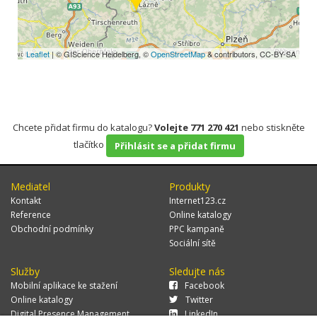
Leaflet
| © GIScience Heidelberg, ©
OpenStreetMap
& contributors, CC-BY-SA
Chcete přidat firmu do katalogu?
Volejte 771 270 421
nebo stiskněte
tlačítko
Přihlásit se a přidat firmu
Mediatel
Produkty
Kontakt
Internet123.cz
Reference
Online katalogy
Obchodní podmínky
PPC kampaně
Sociální sítě
Služby
Sledujte nás
Mobilní aplikace ke stažení
Facebook
Online katalogy
Twitter
Digital Presence Management
LinkedIn