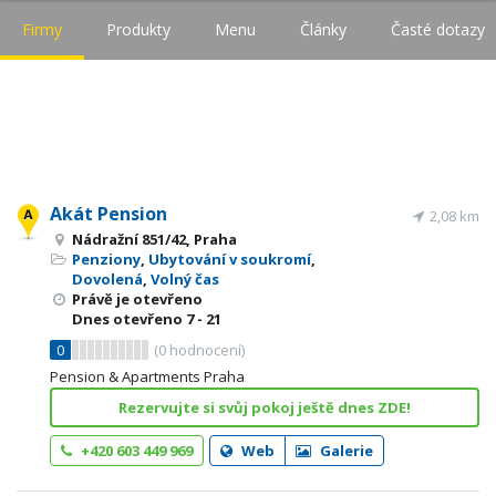
Firmy
Produkty
Menu
Články
Časté dotazy
Akát Pension
2,08 km
Nádražní 851/42, Praha
Penziony
,
Ubytování v soukromí
,
Dovolená
,
Volný čas
Právě je otevřeno
Dnes otevřeno
7 - 21
0
(
0
hodnocení)
Pension & Apartments Praha
Rezervujte si svůj pokoj ještě dnes ZDE!
+420 603 449 969
Web
Galerie