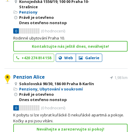
Konojedská 1556/19, 100 00 Praha 10-
Strašnice
Penziony
Právě je otevřeno
Dnes otevřeno nonstop
0
(
0
hodnocení)
Rodinné ubytování Praha 10.
Kontaktujte nás ještě dnes, neváhejte!
+420 274 814 158
Web
Galerie
Penzion Alice
1,98 km
Sokolovská 90/30, 186 00 Praha 8-Karlín
Penziony
,
Ubytování v soukromí
Právě je otevřeno
Dnes otevřeno nonstop
0
(
0
hodnocení)
K pobytu si lze vybrat kuřácké či nekuřácké apartmá a pokoje.
Kočky a psi jsou vítáni.
Neváhejte a zarezervujte si pokoj!