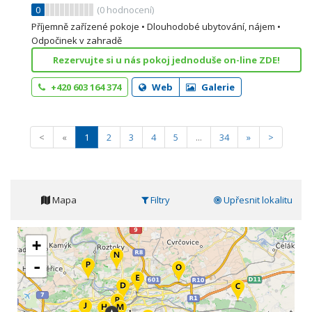
0
(
0
hodnocení)
Příjemně zařízené pokoje • Dlouhodobé ubytování, nájem •
Odpočinek v zahradě
Rezervujte si u nás pokoj jednoduše on-line ZDE!
+420 603 164 374
Web
Galerie
<
«
1
2
3
4
5
...
34
»
>
Mapa
Filtry
Upřesnit lokalitu
+
-