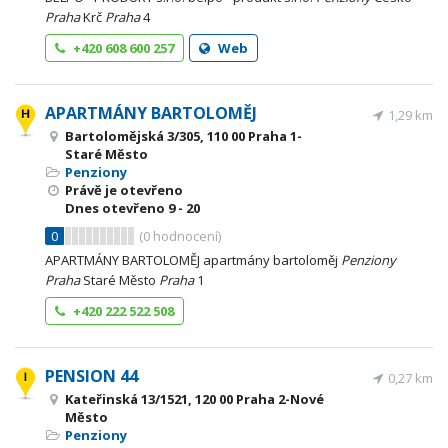
Praha
Krč
Praha
4
+420 608 600 257
Web
APARTMÁNY BARTOLOMĚJ
1,29 km
Bartolomějská 3/305, 110 00 Praha 1-
Staré Město
Penziony
Právě je otevřeno
Dnes otevřeno
9 - 20
0
(
0
hodnocení)
APARTMÁNY BARTOLOMĚJ apartmány bartoloměj
Penziony
Praha
Staré Město
Praha
1
+420 222 522 508
PENSION 44
0,27 km
Kateřinská 13/1521, 120 00 Praha 2-Nové
Město
Penziony