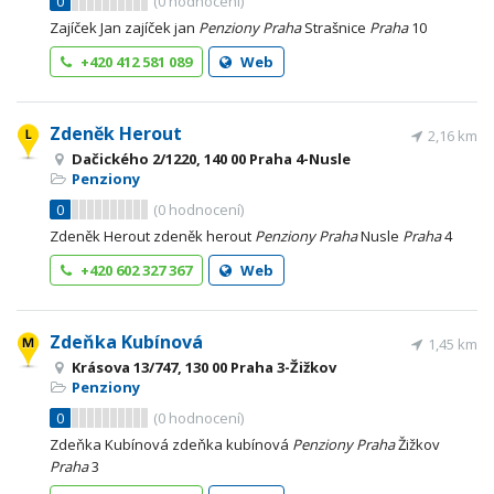
0
(
0
hodnocení)
Zajíček Jan zajíček jan
Penziony
Praha
Strašnice
Praha
10
+420 412 581 089
Web
Zdeněk Herout
2,16 km
Dačického 2/1220, 140 00 Praha 4-Nusle
Penziony
0
(
0
hodnocení)
Zdeněk Herout zdeněk herout
Penziony
Praha
Nusle
Praha
4
+420 602 327 367
Web
Zdeňka Kubínová
1,45 km
Krásova 13/747, 130 00 Praha 3-Žižkov
Penziony
0
(
0
hodnocení)
Zdeňka Kubínová zdeňka kubínová
Penziony
Praha
Žižkov
Praha
3