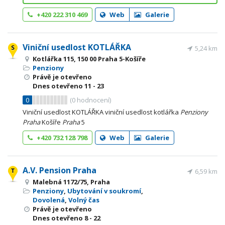
+420 222 310 469
Web
Galerie
Viniční usedlost KOTLÁŘKA
5,24 km
Kotlářka 115, 150 00 Praha 5-Košíře
Penziony
Právě je otevřeno
Dnes otevřeno
11 - 23
0
(
0
hodnocení)
Viniční usedlost KOTLÁŘKA viniční usedlost kotlářka
Penziony
Praha
Košíře
Praha
5
+420 732 128 798
Web
Galerie
A.V. Pension Praha
6,59 km
Malebná 1172/75, Praha
Penziony
,
Ubytování v soukromí
,
Dovolená
,
Volný čas
Právě je otevřeno
Dnes otevřeno
8 - 22