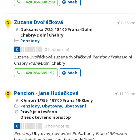
+420 384 398 259
Web
Zuzana Dvořáčková
8,15 km
Doksanská 7/20, 184 00 Praha-Dolní
Chabry-Dolní Chabry
Penziony
0
(
0
hodnocení)
Zuzana Dvořáčková zuzana dvořáčková
Penziony
Praha
Dolní
Chabry
Praha
-Dolní Chabry
+420 284 689 152
Web
Penzion - Jana Hudečková
11,33 km
K Vinoři 1/755, 197 00 Praha 19-Kbely
Penziony
,
Ubytovny, ubytování
Právě je otevřeno
Dnes otevřeno nonstop
0
(
0
hodnocení)
Penziony
Ubytovny, ubytování
Praha
Kbely
Praha
19
Penzion
-
Jana Hudečková
penzion
- jana hudečková