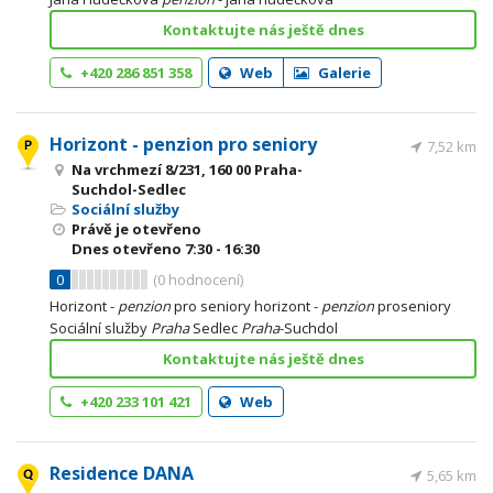
Kontaktujte nás ještě dnes
+420 286 851 358
Web
Galerie
Horizont - penzion pro seniory
7,52 km
Na vrchmezí 8/231, 160 00 Praha-
Suchdol-Sedlec
Sociální služby
Právě je otevřeno
Dnes otevřeno
7:30 - 16:30
0
(
0
hodnocení)
Horizont -
penzion
pro seniory horizont -
penzion
proseniory
Sociální služby
Praha
Sedlec
Praha
-Suchdol
Kontaktujte nás ještě dnes
+420 233 101 421
Web
Residence DANA
5,65 km