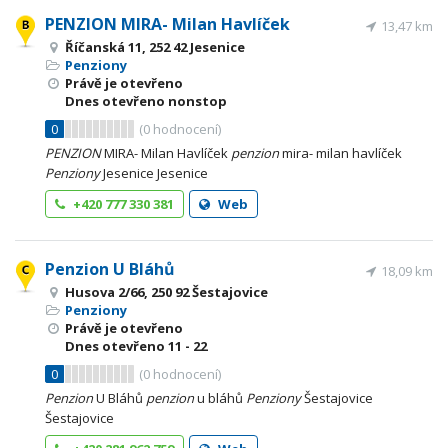
PENZION MIRA- Milan Havlíček
13,47 km
Říčanská 11, 252 42 Jesenice
Penziony
Právě je otevřeno
Dnes otevřeno nonstop
0
(
0
hodnocení)
PENZION
MIRA- Milan Havlíček
penzion
mira- milan havlíček
Penziony
Jesenice Jesenice
+420 777 330 381
Web
Penzion U Bláhů
18,09 km
Husova 2/66, 250 92 Šestajovice
Penziony
Právě je otevřeno
Dnes otevřeno
11 - 22
0
(
0
hodnocení)
Penzion
U Bláhů
penzion
u bláhů
Penziony
Šestajovice
Šestajovice