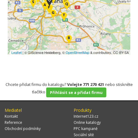
Leaflet
| © GIScience Heidelberg, ©
OpenStreetMap
& contributors, CC-BY-SA
Chcete přidat firmu do katalogu?
Volejte 771 270 421
nebo stiskněte
tlačítko
Přihlásit se a přidat firmu
Mediatel
Produkty
Kontakt
Internet123.cz
Reference
Online katalogy
Obchodní podmínky
PPC kampaně
Sociální sítě