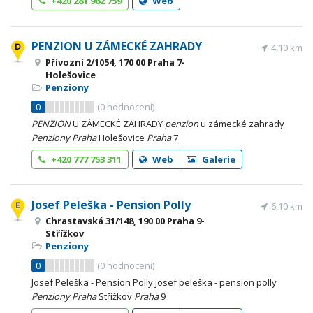
+420 281 962 759
Web
PENZION U ZÁMECKÉ ZAHRADY
4,10 km
Přívozní 2/1054, 170 00 Praha 7-
Holešovice
Penziony
0
(
0
hodnocení)
PENZION
U ZÁMECKÉ ZAHRADY
penzion
u zámecké zahrady
Penziony
Praha
Holešovice
Praha
7
+420 777 753 311
Web
Galerie
Josef Peleška - Pension Polly
6,10 km
Chrastavská 31/148, 190 00 Praha 9-
Střížkov
Penziony
0
(
0
hodnocení)
Josef Peleška - Pension Polly josef peleška - pension polly
Penziony
Praha
Střížkov
Praha
9