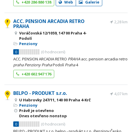
+420 286 880 138
Web
Galerie
ACC. PENSION ARCADIA RETRO
2,28 km
PRAHA
Voráčovská 12/1059, 147 00 Praha 4-
Podolí
Penziony
0
(
0
hodnocení)
ACC. PENSION ARCADIA RETRO
PRAHA
acc. pension arcadia retro
praha
Penziony
Praha
Podolí
Praha
4
+420 602 947 176
BELPO - PRODUKT s.r.o.
4,07 km
U Habrovky 247/11, 140 00 Praha 4-Krč
Penziony
Právě je otevřeno
Dnes otevřeno nonstop
0
(
0
hodnocení)
BELPO - PRODUKT s.r.o. belpo - produkt s.r.o.
Penziony
Česko