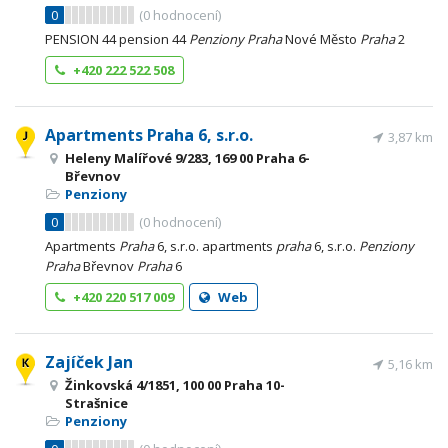
0
(
0
hodnocení)
PENSION 44 pension 44
Penziony
Praha
Nové Město
Praha
2
+420 222 522 508
Apartments Praha 6, s.r.o.
3,87 km
Heleny Malířové 9/283, 169 00 Praha 6-
Břevnov
Penziony
0
(
0
hodnocení)
Apartments
Praha
6, s.r.o. apartments
praha
6, s.r.o.
Penziony
Praha
Břevnov
Praha
6
+420 220 517 009
Web
Zajíček Jan
5,16 km
Žinkovská 4/1851, 100 00 Praha 10-
Strašnice
Penziony