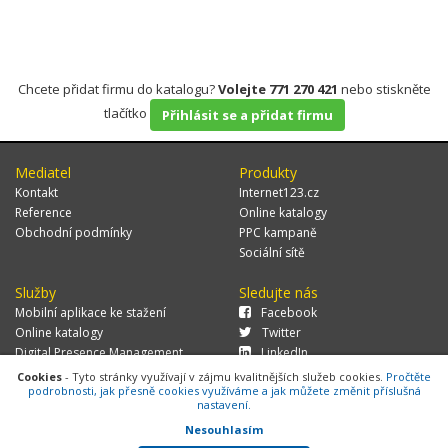
Chcete přidat firmu do katalogu?
Volejte 771 270 421
nebo stiskněte
tlačítko
Přihlásit se a přidat firmu
Mediatel
Produkty
Kontakt
Internet123.cz
Reference
Online katalogy
Obchodní podmínky
PPC kampaně
Sociální sítě
Služby
Sledujte nás
Mobilní aplikace ke stažení
Facebook
Online katalogy
Twitter
Digital Presence Management
LinkedIn
Více zákazníků
Cookies
- Tyto stránky využívají v zájmu kvalitnějších služeb cookies.
Pročtěte
podrobnosti, jak přesně cookies využíváme a jak můžete změnit příslušná
nastavení.
Nesouhlasím
© 2026 MEDIATEL CZ, s.r.o.,
Za Potokem 46/4, 106 00 Praha 10, tel.: