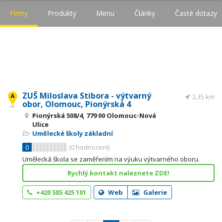
Firmy
Produkty
Menu
Články
Časté dotazy
ZUŠ Miloslava Stibora - výtvarný
2,35 km
obor, Olomouc, Pionýrská 4
Pionýrská 508/4, 779 00 Olomouc-Nová
Ulice
Umělecké školy základní
0
(
0
hodnocení)
Umělecká škola se zaměřením na výuku výtvarného oboru.
Rychlý kontakt naleznete ZDE!
+420 585 425 101
Web
Galerie