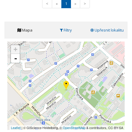
<
«
1
»
>
Mapa
Filtry
Upřesnit lokalitu
+
-
Leaflet
| © GIScience Heidelberg, ©
OpenStreetMap
& contributors, CC-BY-SA