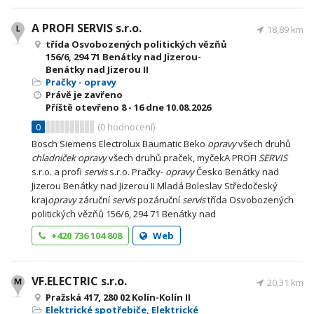
A PROFI SERVIS s.r.o.
18,89 km
třída Osvobozených politických vězňů
156/6, 294 71 Benátky nad Jizerou-
Benátky nad Jizerou II
Pračky - opravy
Právě je zavřeno
Příště otevřeno
8 - 16
dne 10.08.2026
0
(
0
hodnocení)
Bosch Siemens Electrolux Baumatic Beko
opravy
všech druhů
chladniček
opravy
všech druhů praček, myčekA PROFI
SERVIS
s.r.o. a profi
servis
s.r.o. Pračky-
opravy
Česko Benátky nad
Jizerou Benátky nad Jizerou II Mladá Boleslav Středočeský
kraj
opravy
záruční
servis
pozáruční
servis
třída Osvobozených
politických vězňů 156/6, 294 71 Benátky nad
+420 736 104 808
Web
VF.ELECTRIC s.r.o.
20,31 km
Pražská 417, 280 02 Kolín-Kolín II
Elektrické spotřebiče
,
Elektrické