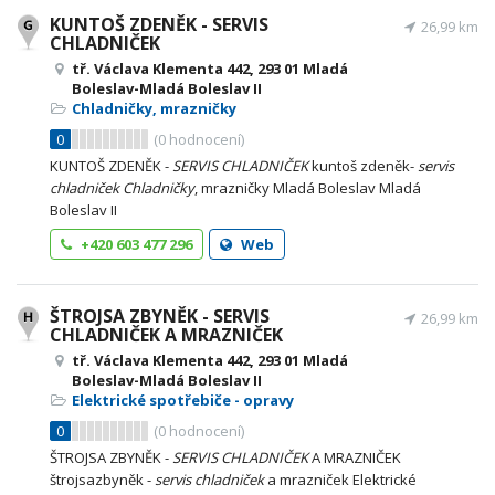
KUNTOŠ ZDENĚK - SERVIS
26,99 km
CHLADNIČEK
tř. Václava Klementa 442, 293 01 Mladá
Boleslav-Mladá Boleslav II
Chladničky, mrazničky
0
(
0
hodnocení)
KUNTOŠ ZDENĚK -
SERVIS
CHLADNIČEK
kuntoš zdeněk-
servis
chladniček
Chladničky
, mrazničky Mladá Boleslav Mladá
Boleslav II
+420 603 477 296
Web
ŠTROJSA ZBYNĚK - SERVIS
26,99 km
CHLADNIČEK A MRAZNIČEK
tř. Václava Klementa 442, 293 01 Mladá
Boleslav-Mladá Boleslav II
Elektrické spotřebiče - opravy
0
(
0
hodnocení)
ŠTROJSA ZBYNĚK -
SERVIS
CHLADNIČEK
A MRAZNIČEK
štrojsazbyněk -
servis
chladniček
a mrazniček Elektrické