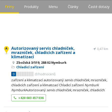
Firmy
Produkty
Menu
Články
Časté dotazy
Autorizovaný servis chladniček,
0,47 km
mrazniček, chladicích zařízení a
klimatizací
Zbožská 3/519, 288 02 Nymburk
Chladicí zařízení
0
(
0
hodnocení)
zařízení a klimatizací autorizovaný
servis
chladniček
, mrazniček,
chladicích zařízení a klimatizací Chladicí zařízení
Nymburk
Nymburk
Autorizovaný
servis
chladniček
, mrazniček, chladicích
+420 603 457 036