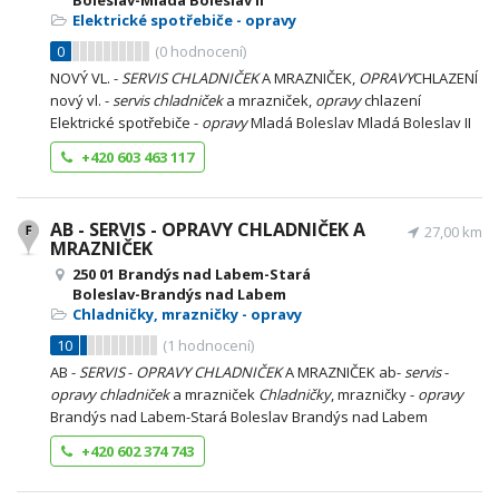
Boleslav-Mladá Boleslav II
Elektrické spotřebiče - opravy
0
(
0
hodnocení)
NOVÝ VL. -
SERVIS
CHLADNIČEK
A MRAZNIČEK,
OPRAVY
CHLAZENÍ
nový vl. -
servis
chladniček
a mrazniček,
opravy
chlazení
Elektrické spotřebiče -
opravy
Mladá Boleslav Mladá Boleslav II
+420 603 463 117
AB - SERVIS - OPRAVY CHLADNIČEK A
27,00 km
MRAZNIČEK
250 01 Brandýs nad Labem-Stará
Boleslav-Brandýs nad Labem
Chladničky, mrazničky - opravy
10
(
1
hodnocení)
AB -
SERVIS
-
OPRAVY
CHLADNIČEK
A MRAZNIČEK ab-
servis
-
opravy
chladniček
a mrazniček
Chladničky
, mrazničky -
opravy
Brandýs nad Labem-Stará Boleslav Brandýs nad Labem
+420 602 374 743