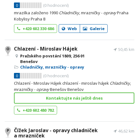
0
(
0
hodnocení)
mrazilka založeno 1990
Chladničky
, mrazničky -
opravy
Praha
Kobylisy Praha 8
+420 602 330 686
Web
Galerie
Chlazení - Miroslav Hájek
50,45 km
Pražského povstání 1809, 256 01
Benešov
Chladničky, mrazničky - opravy
0
(
0
hodnocení)
Chlazení - Miroslav Hájek chlazení - miroslav hájek
Chladničky
,
mrazničky -
opravy
Benešov Benešov
Kontaktujte nás ještě dnes
+420 602 480 782
Čížek Jaroslav - opravy chladniček
46,62 km
a mrazniček