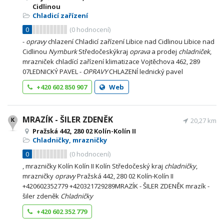
Cidlinou
Chladicí zařízení
0
(
0
hodnocení)
-
opravy
chlazení Chladicí zařízení Libice nad Cidlinou Libice nad
Cidlinou
Nymburk
Středočeskýkraj
oprava
a prodej
chladniček
,
mrazniček chladící zařízení klimatizace Vojtěchova 462, 289
07LEDNICKÝ PAVEL -
OPRAVY
CHLAZENÍ lednický pavel
+420 602 850 907
Web
MRAZÍK - ŠILER ZDENĚK
20,27 km
Pražská 442, 280 02 Kolín-Kolín II
Chladničky, mrazničky
0
(
0
hodnocení)
, mrazničky Kolín Kolín II Kolín Středočeský kraj
chladničky
,
mrazničky
opravy
Pražská 442, 280 02 Kolín-Kolín II
+420602352779 +420321729289MRAZÍK - ŠILER ZDENĚK mrazík -
šiler zdeněk
Chladničky
+420 602 352 779