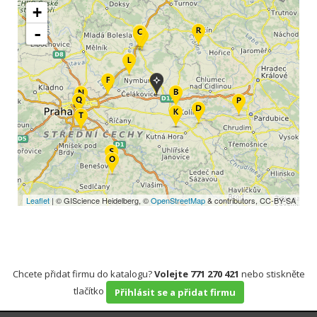
+
-
Leaflet
| © GIScience Heidelberg, ©
OpenStreetMap
& contributors, CC-BY-SA
Chcete přidat firmu do katalogu?
Volejte 771 270 421
nebo stiskněte
tlačítko
Přihlásit se a přidat firmu