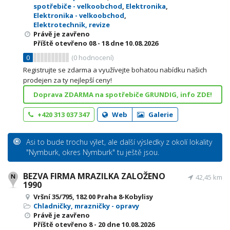
spotřebiče - velkoobchod
,
Elektronika
,
Elektronika - velkoobchod
,
Elektrotechnik, revize
Právě je zavřeno
Příště otevřeno
08 - 18
dne 10.08.2026
0
(
0
hodnocení)
Registrujte se zdarma a využívejte bohatou nabídku našich
prodejen za ty nejlepší ceny!
Doprava ZDARMA na spotřebiče GRUNDIG, info ZDE!
+420 313 037 347
Web
Galerie
Asi to bude trochu výlet, ale další výsledky z okolí lokality
"Nymburk, okres Nymburk" tu ještě jsou.
BEZVA FIRMA MRAZILKA ZALOŽENO
42,45 km
1990
Vršní 35/795, 182 00 Praha 8-Kobylisy
Chladničky, mrazničky - opravy
Právě je zavřeno
Příště otevřeno
8 - 20
dne 10.08.2026