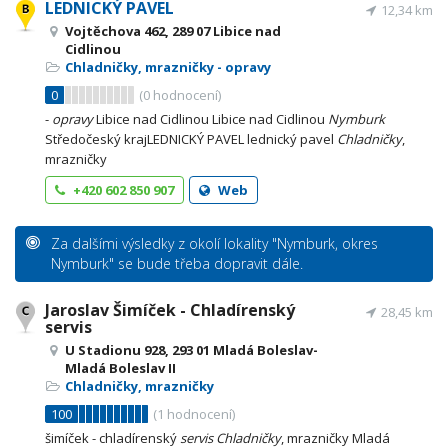
LEDNICKÝ PAVEL
12,34 km
Vojtěchova 462, 289 07 Libice nad
Cidlinou
Chladničky, mrazničky - opravy
0
(
0
hodnocení)
-
opravy
Libice nad Cidlinou Libice nad Cidlinou
Nymburk
Středočeský krajLEDNICKÝ PAVEL lednický pavel
Chladničky
,
mrazničky
+420 602 850 907
Web
Za dalšími výsledky z okolí lokality "Nymburk, okres
Nymburk" se bude třeba dopravit dále.
Jaroslav Šimíček - Chladírenský
28,45 km
servis
U Stadionu 928, 293 01 Mladá Boleslav-
Mladá Boleslav II
Chladničky, mrazničky
100
(
1
hodnocení)
šimíček - chladírenský
servis
Chladničky
, mrazničky Mladá