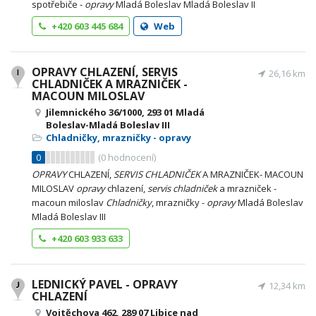
spotřebiče -
opravy
Mladá Boleslav Mladá Boleslav II
+420 603 445 684
Web
OPRAVY CHLAZENÍ, SERVIS
26,16 km
CHLADNIČEK A MRAZNIČEK -
MACOUN MILOSLAV
Jilemnického 36/1000, 293 01 Mladá
Boleslav-Mladá Boleslav III
Chladničky, mrazničky - opravy
0
(
0
hodnocení)
OPRAVY
CHLAZENÍ,
SERVIS
CHLADNIČEK
A MRAZNIČEK- MACOUN
MILOSLAV
opravy
chlazení,
servis
chladniček
a mrazniček -
macoun miloslav
Chladničky
, mrazničky -
opravy
Mladá Boleslav
Mladá Boleslav III
+420 603 933 633
LEDNICKÝ PAVEL - OPRAVY
12,34 km
CHLAZENÍ
Vojtěchova 462, 289 07 Libice nad