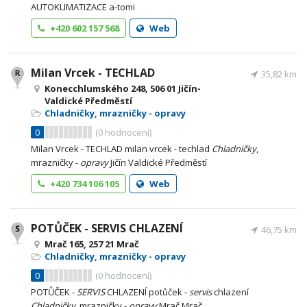
AUTOKLIMATIZACE a-tomi
+420 602 157 568
Web
Milan Vrcek - TECHLAD
35,82 km
Konecchlumského 248, 506 01 Jičín-
Valdické Předměstí
Chladničky, mrazničky - opravy
0
(
0
hodnocení)
Milan Vrcek - TECHLAD milan vrcek - techlad
Chladničky
,
mrazničky -
opravy
Jičín Valdické Předměstí
+420 734 106 105
Web
POTŮČEK - SERVIS CHLAZENÍ
46,75 km
Mrač 165, 257 21 Mrač
Chladničky, mrazničky - opravy
0
(
0
hodnocení)
POTŮČEK -
SERVIS
CHLAZENÍ potůček -
servis
chlazení
Chladničky
, mrazničky -
opravy
Mrač Mrač