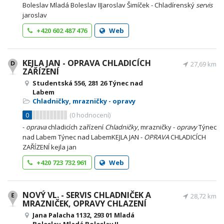
Boleslav Mladá Boleslav IIJaroslav Šimíček - Chladírenský
servis
jaroslav
+420 602 487 476
Web
KEJLA JAN - OPRAVA CHLADICÍCH
27,69 km
ZAŘÍZENÍ
Studentská 556, 281 26 Týnec nad
Labem
Chladničky, mrazničky - opravy
0
(
0
hodnocení)
-
oprava
chladicích zařízení
Chladničky
, mrazničky -
opravy
Týnec
nad Labem Týnec nad LabemKEJLA JAN -
OPRAVA
CHLADICÍCH
ZAŘÍZENÍ kejla jan
+420 723 732 961
Web
NOVÝ VL. - SERVIS CHLADNIČEK A
28,72 km
MRAZNIČEK, OPRAVY CHLAZENÍ
Jana Palacha 1132, 293 01 Mladá