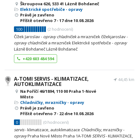
Škroupova 626, 533 41 Lázně Bohdaneč
Elektrické spotřebiče - opravy
Právě je zavřeno
Příště otevřeno
7 - 17
dne 10.08.2026
100
(
2
hodnocení)
Čížek Jaroslav -
opravy
chladniček
a mrazniček čížekjaroslav -
opravy
chladniček
a mrazniček Elektrické spotřebiče -
opravy
Lázně Bohdaneč Lázně Bohdaneč
+420 603 484 594
A-TOMI SERVIS - KLIMATIZACE,
44,45 km
AUTOKLIMATIZACE
Na Poříčí 46/1894, 110 00 Praha 1-Nové
Město
Chladničky, mrazničky - opravy
Právě je zavřeno
Příště otevřeno
7 - 22
dne 10.08.2026
0
(
0
hodnocení)
servis
- klimatizace, autoklimatizace
Chladničky
, mrazničky -
opravy
Praha Nové Město Praha 1A-TOMI
SERVIS
- KLIMATIZACE,