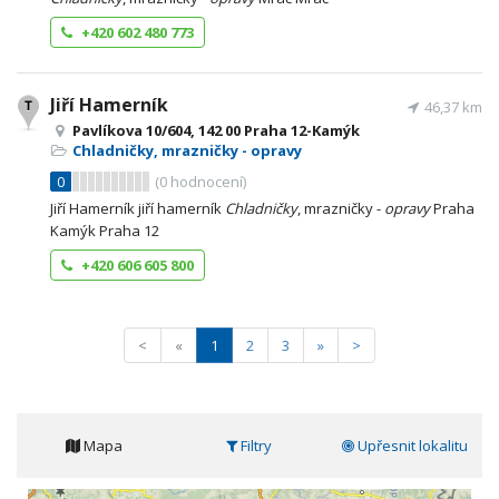
+420 602 480 773
Jiří Hamerník
46,37 km
Pavlíkova 10/604, 142 00 Praha 12-Kamýk
Chladničky, mrazničky - opravy
0
(
0
hodnocení)
Jiří Hamerník jiří hamerník
Chladničky
, mrazničky -
opravy
Praha
Kamýk Praha 12
+420 606 605 800
<
«
1
2
3
»
>
Mapa
Filtry
Upřesnit lokalitu