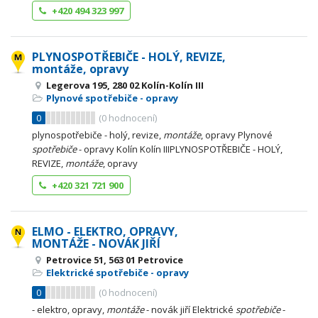
+420 494 323 997
PLYNOSPOTŘEBIČE - HOLÝ, REVIZE,
montáže, opravy
Legerova 195, 280 02 Kolín-Kolín III
Plynové spotřebiče - opravy
0
(
0
hodnocení)
plynospotřebiče - holý, revize,
montáže
, opravy Plynové
spotřebiče
- opravy Kolín Kolín IIIPLYNOSPOTŘEBIČE - HOLÝ,
REVIZE,
montáže
, opravy
+420 321 721 900
ELMO - ELEKTRO, OPRAVY,
MONTÁŽE - NOVÁK JIŘÍ
Petrovice 51, 563 01 Petrovice
Elektrické spotřebiče - opravy
0
(
0
hodnocení)
- elektro, opravy,
montáže
- novák jiří Elektrické
spotřebiče
-