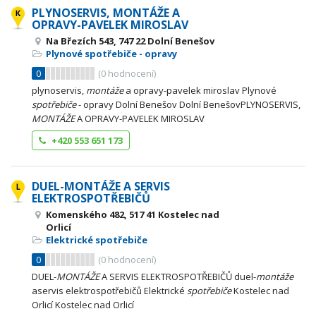
PLYNOSERVIS, MONTÁŽE A
OPRAVY-PAVELEK MIROSLAV
Na Březích 543, 747 22 Dolní Benešov
Plynové spotřebiče - opravy
0
(
0
hodnocení)
plynoservis,
montáže
a opravy-pavelek miroslav Plynové
spotřebiče
- opravy Dolní Benešov Dolní BenešovPLYNOSERVIS,
MONTÁŽE
A OPRAVY-PAVELEK MIROSLAV
+420 553 651 173
DUEL-MONTÁŽE A SERVIS
ELEKTROSPOTŘEBIČŮ
Komenského 482, 517 41 Kostelec nad
Orlicí
Elektrické spotřebiče
0
(
0
hodnocení)
DUEL-
MONTÁŽE
A SERVIS ELEKTROSPOTŘEBIČŮ duel-
montáže
aservis elektrospotřebičů Elektrické
spotřebiče
Kostelec nad
Orlicí Kostelec nad Orlicí