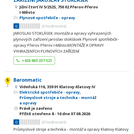
ZAŘÍZENÍ JAROSLAV STOKLÁSEK
Jižní čtvrť IV 5/2525, 750 02 Přerov-Přerov
I-Město
Plynové spotřebiče - opravy
0
(
0
hodnocení)
JAROSLAV STOKLÁSEK
montáže
a opravy vyhrazených
plynových zařízení jaroslav stoklásek Plynové
spotřebiče
-
opravy Přerov Přerov I-Město
MONTÁŽE
A OPRAVY
VYHRAZENÝCH PLYNOVÝCH ZAŘÍZENÍ
+420 603 257 521
Baronmatic
Vídeňská 116, 339 01 Klatovy-Klatovy IV
Elektrické spotřebiče - opravy
,
Průmyslové stroje a technika - montáž
a opravy
Právě je zavřeno
Příště otevřeno
8 - 16
dne 07.08.2026
0
(
0
hodnocení)
Průmyslové stroje a technika -
montáž
a opravy Klatovy Klatovy