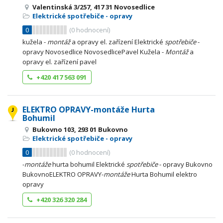
Valentinská 3/257, 417 31 Novosedlice
Elektrické spotřebiče - opravy
0
(
0
hodnocení)
kužela -
montáž
a opravy el. zařízení Elektrické
spotřebiče
-
opravy Novosedlice NovosedlicePavel Kužela -
Montáž
a
opravy el. zařízení pavel
+420 417 563 091
ELEKTRO OPRAVY-montáže Hurta
Bohumil
Bukovno 103, 293 01 Bukovno
Elektrické spotřebiče - opravy
0
(
0
hodnocení)
-
montáže
hurta bohumil Elektrické
spotřebiče
- opravy Bukovno
BukovnoELEKTRO OPRAVY-
montáže
Hurta Bohumil elektro
opravy
+420 326 320 284