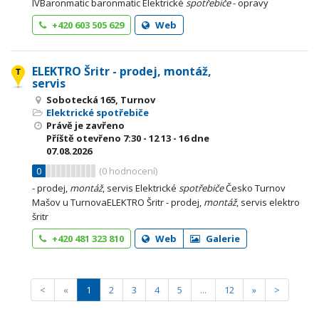
IVBaronmatic baronmatic Elektrické
spotřebiče
- opravy
+420 603 505 629
Web
ELEKTRO Šritr - prodej, montáž,
servis
Sobotecká 165, Turnov
Elektrické spotřebiče
Právě je zavřeno
Příště otevřeno
7:30 - 12
13 - 16
dne
07.08.2026
0
(
0
hodnocení)
- prodej,
montáž
, servis Elektrické
spotřebiče
Česko Turnov
Mašov u TurnovaELEKTRO Šritr - prodej,
montáž
, servis elektro
šritr
+420 481 323 810
Web
Galerie
<
«
1
2
3
4
5
...
12
»
>