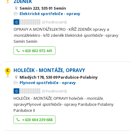
ZDENĚK
Semín 223, 535 01 Semín
Elektrické spotřebiče - opravy
0
(
0
hodnocení)
OPRAVY A
MONTÁŽ
ELEKTRO - KŘÍŽ ZDENĚK opravy a
montáž
elektro - kříž zdeněk Elektrické
spotřebiče
- opravy
Semín Semín
+420 602 972 441
HOLEČEK - MONTÁŽE, OPRAVY
Mladých 178, 530 09 Pardubice-Polabiny
Plynové spotřebiče - opravy
0
(
0
hodnocení)
HOLEČEK -
MONTÁŽE
, OPRAVY holeček -
montáže
,
opravyPlynové
spotřebiče
- opravy Pardubice Polabiny
Pardubice II
+420 604 239 688