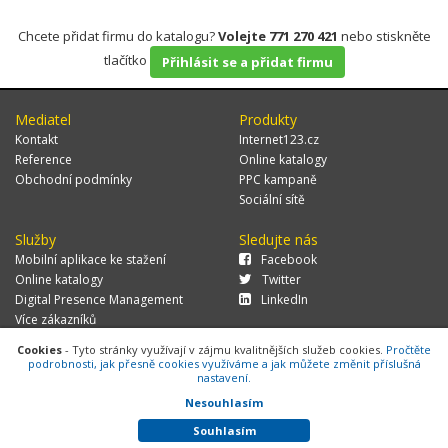
Chcete přidat firmu do katalogu?
Volejte 771 270 421
nebo stiskněte
tlačítko
Přihlásit se a přidat firmu
Mediatel
Produkty
Kontakt
Internet123.cz
Reference
Online katalogy
Obchodní podmínky
PPC kampaně
Sociální sítě
Služby
Sledujte nás
Mobilní aplikace ke stažení
Facebook
Online katalogy
Twitter
Digital Presence Management
LinkedIn
Více zákazníků
Cookies
- Tyto stránky využívají v zájmu kvalitnějších služeb cookies.
Pročtěte
podrobnosti, jak přesně cookies využíváme a jak můžete změnit příslušná
nastavení.
© 2026 MEDIATEL CZ, s.r.o.,
Za Potokem 46/4, 106 00 Praha 10, tel.:
+420 771 270 421, verze 1.29.0.143,
Cookies
Nesouhlasím
Souhlasím