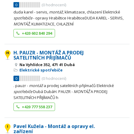
0
(
0
hodnocení)
duda karel - servis,
montáž
, klimatizace, chlazení Elektrické
spotřebiče
- opravy Hrabětice HraběticeDUDA KAREL - SERVIS,
MONTÁŽ
, KLIMATIZACE, CHLAZENÍ
+420 602 840 294
H. PAUZR - MONTÁŽ A PRODEJ
SATELITNÍCH PŘIJÍMAČŮ
Na Vyhlídce 352, 471 41 Dubá
Elektrické spotřebiče
0
(
0
hodnocení)
. pauzr -
montáž
a prodej satelitních přijímačů Elektrické
spotřebiče
Dubá DubáH. PAUZR -
MONTÁŽ
A PRODEJ
SATELITNÍCH PŘIJÍMAČŮ h
+420 777 558 237
Pavel Kužela - Montáž a opravy el.
zařízení