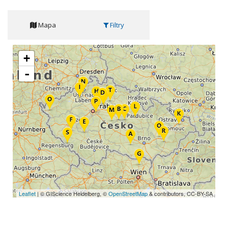
Mapa
Filtry
+
-
Leaflet
| © GIScience Heidelberg, ©
OpenStreetMap
& contributors, CC-BY-SA