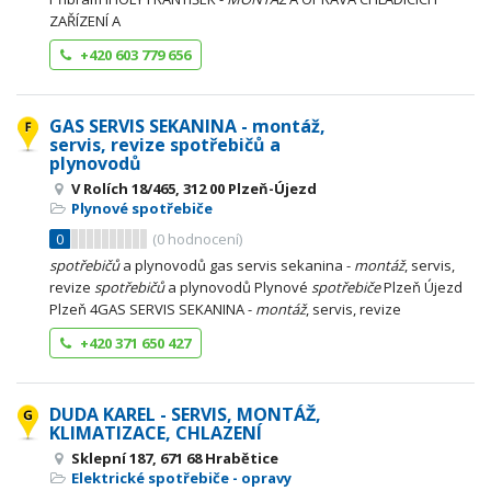
ZAŘÍZENÍ A
+420 603 779 656
GAS SERVIS SEKANINA - montáž,
servis, revize spotřebičů a
plynovodů
V Rolích 18/465, 312 00 Plzeň-Újezd
Plynové spotřebiče
0
(
0
hodnocení)
spotřebičů
a plynovodů gas servis sekanina -
montáž
, servis,
revize
spotřebičů
a plynovodů Plynové
spotřebiče
Plzeň Újezd
Plzeň 4GAS SERVIS SEKANINA -
montáž
, servis, revize
+420 371 650 427
DUDA KAREL - SERVIS, MONTÁŽ,
KLIMATIZACE, CHLAZENÍ
Sklepní 187, 671 68 Hrabětice
Elektrické spotřebiče - opravy