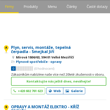
Firmy
Produkty
Menu
Články
Časté dotazy
Plyn, servis, montáže, tepelná
čerpadla - Smejkal Jiří
Mírová 1806/63, 594 01 Velké Meziříčí
Plynové spotřebiče - opravy
0
(
0
hodnocení)
Zákazníkům nabízíme naše více než 20leté zkušenosti v oboru.
Kontaktujte nás ještě dnes, neváhejte!
+420 602 761 623
Web
Galerie
OPRAVY A MONTÁŽ ELEKTRO - KŘÍŽ