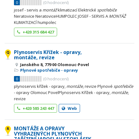
0
(
0
hodnocení)
josef - servis a
montáž
klimatizací Elektrické
spotřebiče
Neratovice NeratoviceHUMPOLEC JOSEF - SERVIS A
MONTÁŽ
KLIMATIZACÍ humpolec
+420 315 684 427
Plynoservis Křížek - opravy,
montáže, revize
Janského 8, 779 00 Olomouc-Povel
Plynové spotřebiče - opravy
0
(
0
hodnocení)
plynoservis křížek - opravy,
montáže
, revize Plynové
spotřebiče
- opravy Olomouc PovelPlynoservis Křížek - opravy,
montáže
,
revize
+420 585 243 447
Web
MONTÁŽE A OPRAVY
VYHRAZENÝCH PLYNOVÝCH