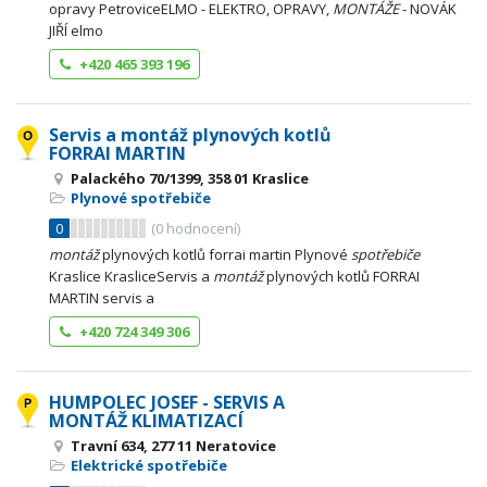
opravy PetroviceELMO - ELEKTRO, OPRAVY,
MONTÁŽE
- NOVÁK
JIŘÍ elmo
+420 465 393 196
Servis a montáž plynových kotlů
FORRAI MARTIN
Palackého 70/1399, 358 01 Kraslice
Plynové spotřebiče
0
(
0
hodnocení)
montáž
plynových kotlů forrai martin Plynové
spotřebiče
Kraslice KrasliceServis a
montáž
plynových kotlů FORRAI
MARTIN servis a
+420 724 349 306
HUMPOLEC JOSEF - SERVIS A
MONTÁŽ KLIMATIZACÍ
Travní 634, 277 11 Neratovice
Elektrické spotřebiče