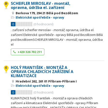
SCHEIFLER MIROSLAV - montáž,
opravna, údržba el. zařízení
Berkova 179, 294 21 Bělá pod Bezdězem
Elektrické spotřebiče - opravy
0
(
0
hodnocení)
. zařízení scheifler miroslav -
montáž
, opravna, údržba el.
zařízení Elektrické
spotřebiče
- opravy Bělá pod Bezdězem Bělá
pod BezdězemSCHEIFLER MIROSLAV -
montáž
, opravna, údržba
el
+420 326 702 211
HOLÝ FRANTIŠEK - MONTÁŽ A
OPRAVA CHLADICÍCH ZAŘÍZENÍ A
KLIMATIZACE
Hradební 262, 261 01 Příbram-Příbram I
Elektrické spotřebiče - opravy
0
(
0
hodnocení)
KLIMATIZACE holý františek -
montáž
a oprava chladicích
zařízení a klimatizace Elektrické
spotřebiče
- opravy Příbram
Příbram IHOLÝ FRANTIŠEK -
MONTÁŽ
A OPRAVA CHLADICÍCH