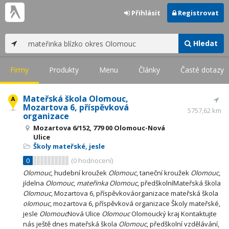
Přihlásit
Registrovat
Hledat
Firmy
Produkty
Menu
Články
Časté dotazy
Mateřská škola Olomouc,
Mozartova 6, příspěvková
5757,62 km
organizace
Mozartova 6/152, 779 00 Olomouc-Nová
Ulice
Školy mateřské, jesle
0
(
0
hodnocení)
Olomouc
, hudební kroužek
Olomouc
, taneční kroužek
Olomouc
,
jídelna
Olomouc
,
mateřinka
Olomouc
, předškolníMateřská škola
Olomouc
, Mozartova 6, příspěvkováorganizace mateřská škola
olomouc
, mozartova 6, příspěvková organizace Školy mateřské,
jesle
Olomouc
Nová Ulice
Olomouc
Olomoucký kraj Kontaktujte
nás ještě dnes mateřská škola
Olomouc
, předškolní vzdělávání,