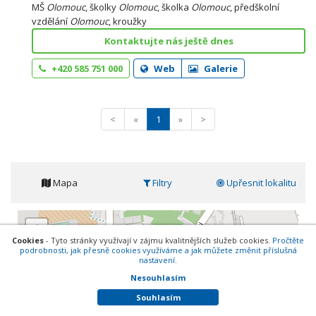
MŠ
Olomouc
, školky
Olomouc
, školka
Olomouc
, předškolní
vzdělání
Olomouc
, kroužky
Kontaktujte nás ještě dnes
+420 585 751 000
Web
Galerie
<
«
1
»
>
Mapa
Filtry
Upřesnit lokalitu
+
Cookies
- Tyto stránky využívají v zájmu kvalitnějších služeb cookies.
Pročtěte
-
podrobnosti, jak přesně cookies využíváme a jak můžete změnit příslušná
nastavení.
Nesouhlasím
Souhlasím