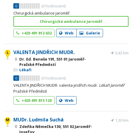
0
(
0
hodnocení)
Chirurgická ambulance Jaroměř.
Chirurgická ambulance Jaroměř
+420 491 812 632
Web
Galerie
VALENTA JINDŘICH MUDR.
0,43 km
Dr. Ed. Beneše 191, 551 01 Jaroměř-
Pražské Předměstí
Lékaři
0
(
0
hodnocení)
VALENTA JINDŘICH MUDR. valenta jindřich mudr.
Lékaři
Jaroměř
Pražské Předměstí
+420 491 815 120
Web
MUDr. Ludmila Suchá
1,30 km
Zdeňka Němečka 130, 551 02 Jaroměř-
Josefov