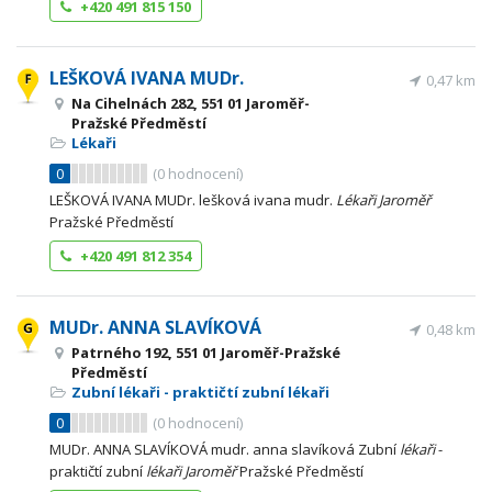
+420 491 815 150
LEŠKOVÁ IVANA MUDr.
0,47 km
Na Cihelnách 282, 551 01 Jaroměř-
Pražské Předměstí
Lékaři
0
(
0
hodnocení)
LEŠKOVÁ IVANA MUDr. lešková ivana mudr.
Lékaři
Jaroměř
Pražské Předměstí
+420 491 812 354
MUDr. ANNA SLAVÍKOVÁ
0,48 km
Patrného 192, 551 01 Jaroměř-Pražské
Předměstí
Zubní lékaři - praktičtí zubní lékaři
0
(
0
hodnocení)
MUDr. ANNA SLAVÍKOVÁ mudr. anna slavíková Zubní
lékaři
-
praktičtí zubní
lékaři
Jaroměř
Pražské Předměstí