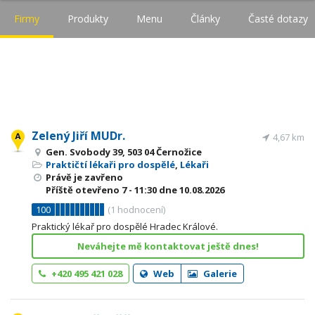
Firmy
Produkty
Menu
Články
Časté dotazy
Zelený Jiří MUDr.
4,67 km
Gen. Svobody 39, 503 04 Černožice
Praktičtí lékaři pro dospělé
,
Lékaři
Právě je zavřeno
Příště otevřeno
7 - 11:30
dne 10.08.2026
100
(
1
hodnocení)
Praktický lékař pro dospělé Hradec Králové.
Neváhejte mě kontaktovat ještě dnes!
+420 495 421 028
Web
Galerie