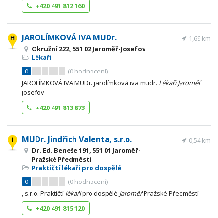
+420 491 812 160
JAROLÍMKOVÁ IVA MUDr.
1,69 km
Okružní 222, 551 02 Jaroměř-Josefov
Lékaři
0
(
0
hodnocení)
JAROLÍMKOVÁ IVA MUDr. jarolímková iva mudr.
Lékaři
Jaroměř
Josefov
+420 491 813 873
MUDr. Jindřich Valenta, s.r.o.
0,54 km
Dr. Ed. Beneše 191, 551 01 Jaroměř-
Pražské Předměstí
Praktičtí lékaři pro dospělé
0
(
0
hodnocení)
, s.r.o. Praktičtí
lékaři
pro dospělé
Jaroměř
Pražské Předměstí
+420 491 815 120