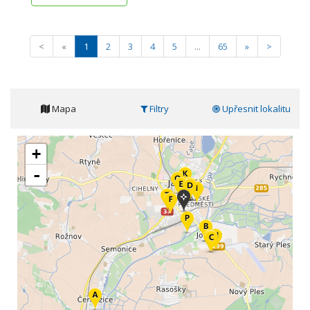
<
«
1
2
3
4
5
...
65
»
>
Mapa
Filtry
Upřesnit lokalitu
+
-