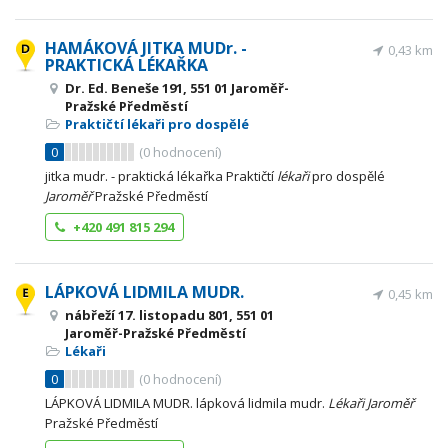
HAMÁKOVÁ JITKA MUDr. -
0,43 km
PRAKTICKÁ LÉKAŘKA
Dr. Ed. Beneše 191, 551 01 Jaroměř-
Pražské Předměstí
Praktičtí lékaři pro dospělé
0
(
0
hodnocení)
jitka mudr. - praktická lékařka Praktičtí
lékaři
pro dospělé
Jaroměř
Pražské Předměstí
+420 491 815 294
LÁPKOVÁ LIDMILA MUDR.
0,45 km
nábřeží 17. listopadu 801, 551 01
Jaroměř-Pražské Předměstí
Lékaři
0
(
0
hodnocení)
LÁPKOVÁ LIDMILA MUDR. lápková lidmila mudr.
Lékaři
Jaroměř
Pražské Předměstí