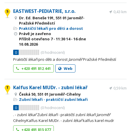
EASTWEST-PEDIATRIE, s.r.o.
0,43 km
Dr. Ed. Beneše 191, 551 01 Jaroměř-
Pražské Předměstí
Praktičtí lékaři pro děti a dorost
Právě je zavřeno
Příště otevřeno
7 - 11:30
14 - 16
dne
10.08.2026
0
(
0
hodnocení)
Praktičtí
lékaři
pro děti a dorost
Jaroměř
Pražské Předměstí
+420 491 812 441
Web
Kalfus Karel MUDr. - zubní lékař
0,59 km
Česká 50, 551 01 Jaroměř-Cihelny
Zubní lékaři - praktičtí zubní lékaři
0
(
0
hodnocení)
. - zubní
lékař
Zubní
lékaři
- praktičtí zubní
lékaři
Jaroměř
CihelnyKalfus Karel MUDr. - zubní
lékař
kalfus karel mudr
+420 491 815 077