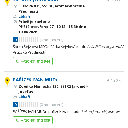
0,66 km
Husova 931, 551 01 Jaroměř-Pražské
Předměstí
Lékaři
Právě je zavřeno
Příště otevřeno
07 - 12
13 - 15:30
dne
10.08.2026
0
(
0
hodnocení)
Šárka Šejvlová MDDr. šárka šejvlová mddr.
Lékaři
Česko
Jaroměř
Pražské Předměstí
+420 491 812 944
PAŘÍZEK IVAN MUDr.
1,30 km
Zdeňka Němečka 130, 551 02 Jaroměř-
Josefov
Lékaři
0
(
0
hodnocení)
PAŘÍZEK IVAN MUDr. pařízek ivan mudr.
Lékaři
Jaroměř
Josefov
+420 491 812 889