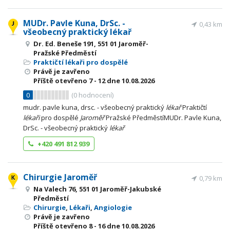
MUDr. Pavle Kuna, DrSc. -
0,43 km
všeobecný praktický lékař
Dr. Ed. Beneše 191, 551 01 Jaroměř-
Pražské Předměstí
Praktičtí lékaři pro dospělé
Právě je zavřeno
Příště otevřeno
7 - 12
dne 10.08.2026
0
(
0
hodnocení)
mudr. pavle kuna, drsc. - všeobecný praktický
lékař
Praktičtí
lékaři
pro dospělé
Jaroměř
Pražské PředměstíMUDr. Pavle Kuna,
DrSc. - všeobecný praktický
lékař
+420 491 812 939
Chirurgie Jaroměř
0,79 km
Na Valech 76, 551 01 Jaroměř-Jakubské
Předměstí
Chirurgie
,
Lékaři
,
Angiologie
Právě je zavřeno
Příště otevřeno
8 - 16
dne 10.08.2026