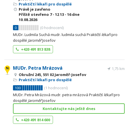
Praktičtí lékaři pro dospělé
Právě je zavřeno
Příště otevřeno
7 - 12
13 - 16
dne
10.08.2026
0
(
0
hodnocení)
MUDr. Ludmila Suchá mudr. ludmila suchá Praktičtí
lékaři
pro
dospělé
Jaroměř
Josefov
+420 491 813 838
MUDr. Petra Mrázová
1,75 km
Okružní 245, 551 02 Jaroměř-Josefov
Praktičtí lékaři pro dospělé
100
(
1
hodnocení)
MUDr. Petra Mrázová mudr. petra mrázová Praktičtí
lékaři
pro
dospělé
Jaroměř
Josefov
Kontaktujte nás ještě dnes
+420 491 814 600