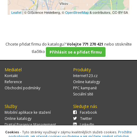
Leaflet
| © GIScience Heidelberg, ©
OpenStreetMap
& contributors, CC-BY-SA
Chcete přidat firmu do katalogu?
Volejte 771 270 421
nebo stiskněte
tlačítko
Přihlásit se a přidat firmu
Mediatel
Produkty
Kontakt
Internet123.cz
Reference
Online katalogy
Obchodní podmínky
PPC kampaně
Sociální sítě
Služby
Sledujte nás
Mobilní aplikace ke stažení
Facebook
Online katalogy
Twitter
Digital Presence Management
LinkedIn
Více zákazníků
Cookies
- Tyto stránky využívají v zájmu kvalitnějších služeb cookies.
Pročtěte
podrobnosti, jak přesně cookies využíváme a jak můžete změnit příslušná