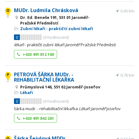
MUDr. Ludmila Chrásková
0,43 km
Dr. Ed. Beneše 191, 551 01 Jaroměř-
Pražské Předměstí
Zubní lékaři - praktičtí zubní lékaři
0
(
0
hodnocení)
lékaři
- praktičtí zubní
lékaři
Jaroměř
Pražské Předměstí
+420 491 812 160
PETROVÁ ŠÁRKA MUDr. -
0,76 km
REHABILITAČNÍ LÉKAŘKA
Průmyslová 146, 551 02 Jaroměř-Josefov
Lékaři
0
(
0
hodnocení)
šárka mudr. - rehabilitační lékařka
Lékaři
Jaroměř
Josefov
+420 491 842 261
Šárka Šejvlová MDDr.