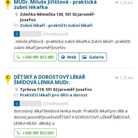
MUDr. Miluše Jiřištová - praktická
1,30 km
zubní lékařka
Zdeňka Němečka 130, 551 02 Jaroměř-
Josefov
Zubní lékaři - praktičtí zubní lékaři
0
(
0
hodnocení)
. miluše jiřištová - praktická zubní lékařka Zubní
lékaři
- praktičtí
zubní
lékaři
Jaroměř
Josefov
+420 491 813 485
Web
Galerie
DĚTSKÝ A DOROSTOVÝ LÉKAŘ
1,75 km
ŠMÍDOVÁ LENKA MUDr.
Tyršova 119, 551 02 Jaroměř-Josefov
Praktičtí lékaři pro děti a dorost
0
(
0
hodnocení)
dorostový
lékař
šmídová lenka mudr. Praktičtí
lékaři
pro děti a
dorost
Jaroměř
JosefovDĚTSKÝ A DOROSTOVÝ
LÉKAŘ
ŠMÍDOVÁ
LENKA MUDr. dětský a
+420 491 812 055