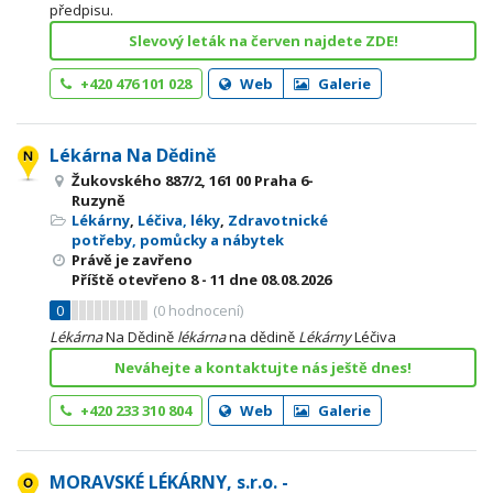
předpisu.
Slevový leták na červen najdete ZDE!
+420 476 101 028
Web
Galerie
Lékárna Na Dědině
Žukovského 887/2, 161 00 Praha 6-
Ruzyně
Lékárny
,
Léčiva, léky
,
Zdravotnické
potřeby, pomůcky a nábytek
Právě je zavřeno
Příště otevřeno
8 - 11
dne 08.08.2026
0
(
0
hodnocení)
Lékárna
Na Dědině
lékárna
na dědině
Lékárny
Léčiva
Neváhejte a kontaktujte nás ještě dnes!
+420 233 310 804
Web
Galerie
MORAVSKÉ LÉKÁRNY, s.r.o. -