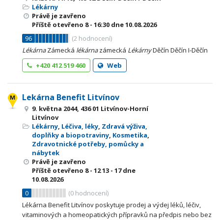
Lékárny
Právě je zavřeno
Příště otevřeno
8 - 16:30
dne 10.08.2026
96
(
2
hodnocení)
Lékárna
Zámecká
lékárna
zámecká
Lékárny
Děčín Děčín I-Děčín
+420 412 519 460
Web
Lekárna Benefit Litvínov
9. května 2044, 436 01 Litvínov-Horní
Litvínov
Lékárny
,
Léčiva, léky
,
Zdravá výživa,
doplňky a biopotraviny
,
Kosmetika
,
Zdravotnické potřeby, pomůcky a
nábytek
Právě je zavřeno
Příště otevřeno
8 - 12
13 - 17
dne
10.08.2026
0
(
0
hodnocení)
Lékárna Benefit Litvínov poskytuje prodej a výdej léků, léčiv,
vitaminových a homeopatických přípravků na předpis nebo bez