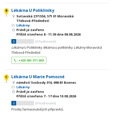
Lékárna U Polikliniky
Svitavská 27/1556, 571 01 Moravská
Třebová-Předměstí
Lékárny
Právě je zavřeno
Příště otevřeno
8 - 11:30
dne 08.08.2026
0
(
0
hodnocení)
Lékárna
U Polikliniky
lékárna
u polikliniky
Lékárny
Moravská
Třebová Předměstí
+420 461 311 663
Lékárna U Marie Pomocné
náměstí Svobody 316, 696 81 Bzenec
Lékárny
Právě je zavřeno
Příště otevřeno
7 - 17
dne 10.08.2026
0
(
0
hodnocení)
Prodej farmaceutických přípravků.