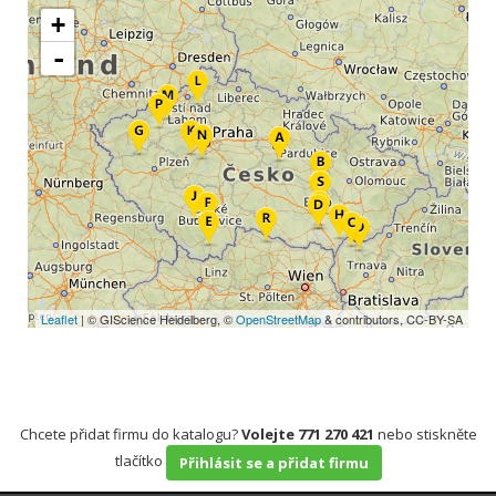
+
-
Leaflet
| © GIScience Heidelberg, ©
OpenStreetMap
& contributors, CC-BY-SA
Chcete přidat firmu do katalogu?
Volejte 771 270 421
nebo stiskněte
tlačítko
Přihlásit se a přidat firmu