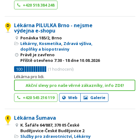
+420 518 384 248
Lékárna PILULKA Brno - nejsme
výdejna e-shopu
Ponávka 185/2, Brno
Lékárny
,
Kosmetika
,
Zdravá výživa,
doplňky a biopotraviny
Právě je zavřeno
Příště otevřeno
7:30 - 18
dne 10.08.2026
100
(
1
hodnocení)
Lékárna pro lidi.
Akční slevy pro naše věrné zákazníky, info ZDE!
+420 545 216 119
Web
Galerie
Lékárna Šumava
K. Šafáře 64/887, 370 05 České
Budějovice-České Budějovice 2
Služby pro zdravotnictví
,
Lékárny