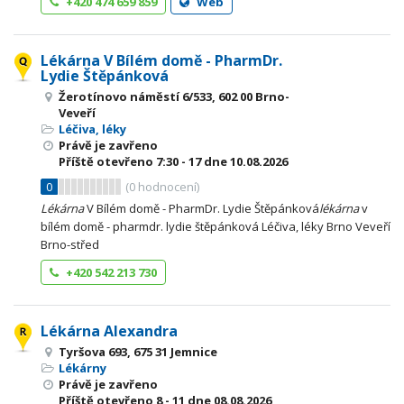
+420 474 659 859
Web
Lékárna V Bílém domě - PharmDr.
Lydie Štěpánková
Žerotínovo náměstí 6/533, 602 00 Brno-
Veveří
Léčiva, léky
Právě je zavřeno
Příště otevřeno
7:30 - 17
dne 10.08.2026
0
(
0
hodnocení)
Lékárna
V Bílém domě - PharmDr. Lydie Štěpánková
lékárna
v
bílém domě - pharmdr. lydie štěpánková Léčiva, léky Brno Veveří
Brno-střed
+420 542 213 730
Lékárna Alexandra
Tyršova 693, 675 31 Jemnice
Lékárny
Právě je zavřeno
Příště otevřeno
8 - 11
dne 08.08.2026