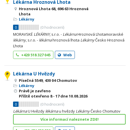
Lékárna Hroznová Lhota
Hroznová Lhota 68, 696 63 Hroznová
Lhota
Lékárny
0
(
0
hodnocení)
MORAVSKÉ
LÉKÁRNY
, s.r.o. -
Lékárna
Hroznová Lhotamoravské
lékárny
, s.r.o. -
lékárna
hroznová lhota
Lékárny
Česko Hroznová
Lhota
+420 518 327 045
Web
Lékárna U Hvězdy
Písečná 5549, 430 04 Chomutov
Lékárny
Právě je zavřeno
Příště otevřeno
8 - 17
dne 10.08.2026
0
(
0
hodnocení)
Lékárna
U Hvězdy
lékárna
u hvězdy
Lékárny
Česko Chomutov
Více informací naleznete ZDE!