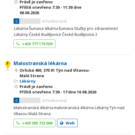
Právě je zavřeno
Příště otevřeno
7:30 - 11:30
dne
08.08.2026
0
(
0
hodnocení)
Lékárna
Šumava
lékárna
šumava Služby pro zdravotnictví
Lékárny
České Budějovice České Budějovice 2
+420 777 174 929
Malostranská lékárna
Orlická 400, 375 01 Týn nad Vltavou-
Malá Strana
Lékárny
Právě je zavřeno
Příště otevřeno
7:30 - 17
dne 10.08.2026
0
(
0
hodnocení)
Malostranská
lékárna
malostranská
lékárna
Lékárny
Týn nad
Vltavou Malá Strana
+420 385 722 668
Web