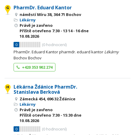
PharmDr. Eduard Kantor
náměstí Míru 38, 364 71 Bochov
Lékárny
Právě je zavřeno
Příště otevřeno
7:30 - 13
14 - 16
dne
10.08.2026
0
(
0
hodnocení)
PharmDr. Eduard Kantor pharmdr. eduard kantor
Lékárny
Bochov Bochov
+420 353 902 274
Lékárna Ždánice PharmDr.
Stanislava Berková
Zámecká 454, 696 32 Ždánice
Lékárny
Právě je zavřeno
Příště otevřeno
7:30 - 15:30
dne
10.08.2026
0
(
0
hodnocení)