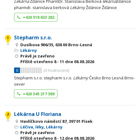
Lékárna
Ždánice PharmDr. Stanislava Berková
lékárna
ždánice
pharmdr. stanislava berková
Lékárny
Ždánice Ždánice
+420 518 633 282
Stepharm s.r.o.
Dusíkova 906/35, 638 00 Brno-Lesná
Lékárny
Právě je zavřeno
Příště otevřeno
8 - 11
dne 08.08.2026
0
(
0
hodnocení)
Stepharm s.r.o. stepharm s.r.o.
Lékárny
Česko Brno Lesná Brno-
sever
+420 545 217 389
Lékárna U Floriana
Havlíčkovo náměstí 87, 397 01 Písek
Léčiva, léky
,
Lékárny
Právě je zavřeno
Příště otevřeno
8 - 12
dne 08.08.2026