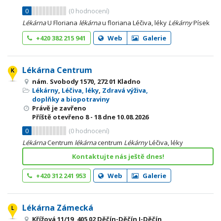
0
(
0
hodnocení)
Lékárna
U Floriana
lékárna
u floriana Léčiva, léky
Lékárny
Písek
+420 382 215 941
Web
Galerie
Lékárna Centrum
nám. Svobody 1570, 272 01 Kladno
Lékárny
,
Léčiva, léky
,
Zdravá výživa,
doplňky a biopotraviny
Právě je zavřeno
Příště otevřeno
8 - 18
dne 10.08.2026
0
(
0
hodnocení)
Lékárna
Centrum
lékárna
centrum
Lékárny
Léčiva, léky
Kontaktujte nás ještě dnes!
+420 312 241 953
Web
Galerie
Lékárna Zámecká
Křížová 11/19, 405 02 Děčín-Děčín I-Děčín