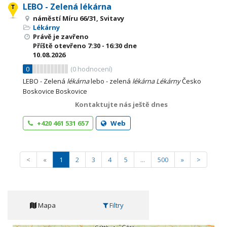
LEBO - Zelená lékárna
náměstí Míru 66/31, Svitavy
Lékárny
Právě je zavřeno
Příště otevřeno
7:30 - 16:30
dne
10.08.2026
0
(
0
hodnocení)
LEBO - Zelená
lékárna
lebo - zelená
lékárna
Lékárny
Česko
Boskovice Boskovice
Kontaktujte nás ještě dnes
+420 461 531 657
Web
<
«
1
2
3
4
5
...
500
»
>
Mapa
Filtry