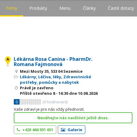
Firmy
Produkty
Menu
Články
Časté dotazy
Lékárna Rosa Canina - PharmDr.
Romana Fajmonová
Mezi Mosty 35, 533 04 Sezemice
Lékárny
,
Léčiva, léky
,
Zdravotnické
potřeby, pomůcky a nábytek
Právě je zavřeno
Příště otevřeno
8 - 16:30
dne 10.08.2026
0
(
0
hodnocení)
Vaše zdraví je pro nás vždy předností.
Neváhejte nás navštívit ještě dnes.
+420 466 931 651
Galerie