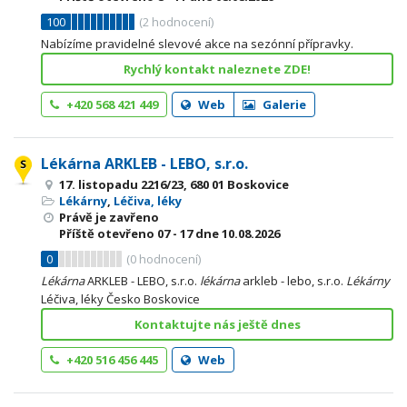
100
(
2
hodnocení)
Nabízíme pravidelné slevové akce na sezónní přípravky.
Rychlý kontakt naleznete ZDE!
+420 568 421 449
Web
Galerie
Lékárna ARKLEB - LEBO, s.r.o.
17. listopadu 2216/23, 680 01 Boskovice
Lékárny
,
Léčiva, léky
Právě je zavřeno
Příště otevřeno
07 - 17
dne 10.08.2026
0
(
0
hodnocení)
Lékárna
ARKLEB - LEBO, s.r.o.
lékárna
arkleb - lebo, s.r.o.
Lékárny
Léčiva, léky Česko Boskovice
Kontaktujte nás ještě dnes
+420 516 456 445
Web