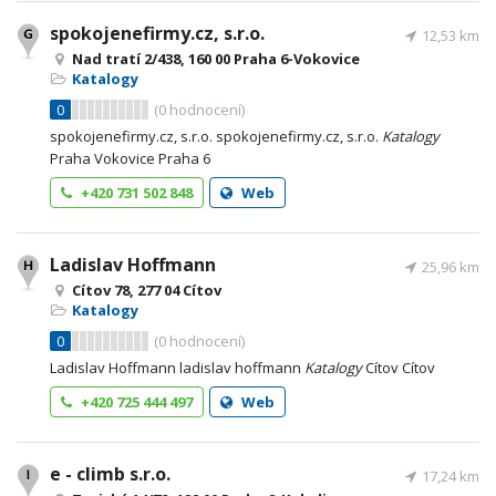
spokojenefirmy.cz, s.r.o.
12,53 km
Nad tratí 2/438, 160 00 Praha 6-Vokovice
Katalogy
0
(
0
hodnocení)
spokojenefirmy.cz, s.r.o. spokojenefirmy.cz, s.r.o.
Katalogy
Praha Vokovice Praha 6
+420 731 502 848
Web
Ladislav Hoffmann
25,96 km
Cítov 78, 277 04 Cítov
Katalogy
0
(
0
hodnocení)
Ladislav Hoffmann ladislav hoffmann
Katalogy
Cítov Cítov
+420 725 444 497
Web
e - climb s.r.o.
17,24 km