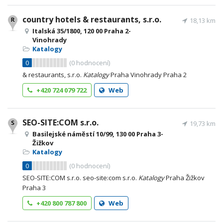
country hotels & restaurants, s.r.o.
18,13 km
Italská 35/1800, 120 00 Praha 2-
Vinohrady
Katalogy
0
(
0
hodnocení)
& restaurants, s.r.o.
Katalogy
Praha Vinohrady Praha 2
+420 724 079 722
Web
SEO-SITE:COM s.r.o.
19,73 km
Basilejské náměstí 10/99, 130 00 Praha 3-
Žižkov
Katalogy
0
(
0
hodnocení)
SEO-SITE:COM s.r.o. seo-site:com s.r.o.
Katalogy
Praha Žižkov
Praha 3
+420 800 787 800
Web