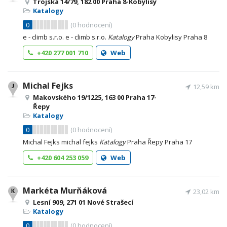
Trojská 14/79, 182 00 Praha 8-Kobylisy
Katalogy
0
(
0
hodnocení)
e - climb s.r.o. e - climb s.r.o.
Katalogy
Praha Kobylisy Praha 8
+420 277 001 710
Web
Michal Fejks
12,59 km
Makovského 19/1225, 163 00 Praha 17-
Řepy
Katalogy
0
(
0
hodnocení)
Michal Fejks michal fejks
Katalogy
Praha Řepy Praha 17
+420 604 253 059
Web
Markéta Murňáková
23,02 km
Lesní 909, 271 01 Nové Strašecí
Katalogy
0
(
0
hodnocení)