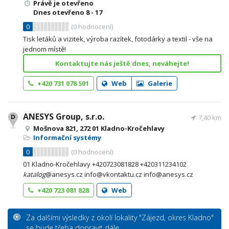
Právě je otevřeno
Dnes otevřeno
8 - 17
0
(
0
hodnocení)
Tisk letáků a vizitek, výroba razítek, fotodárky a textil - vše na
jednom místě!
Kontaktujte nás ještě dnes, neváhejte!
+420 731 078 501
Web
Galerie
ANESYS Group, s.r.o.
7,40 km
Mošnova 821, 272 01 Kladno-Kročehlavy
Informační systémy
0
(
0
hodnocení)
01 Kladno-Kročehlavy +420723081828 +420311234102
katalog
@anesys.cz info@vkontaktu.cz info@anesys.cz
+420 723 081 828
Web
Za dalšími výsledky z okolí lokality "Zájezd, okres Kladno"
se bude třeba dopravit dále.