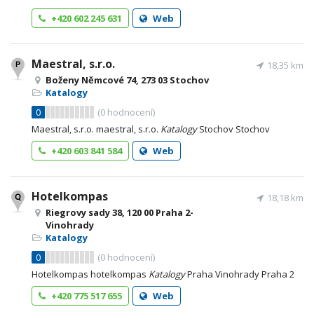
+420 602 245 631
Web
Maestral, s.r.o.
18,35 km
Boženy Němcové 74, 273 03 Stochov
Katalogy
0
(
0
hodnocení)
Maestral, s.r.o. maestral, s.r.o.
Katalogy
Stochov Stochov
+420 603 841 584
Web
Hotelkompas
18,18 km
Riegrovy sady 38, 120 00 Praha 2-
Vinohrady
Katalogy
0
(
0
hodnocení)
Hotelkompas hotelkompas
Katalogy
Praha Vinohrady Praha 2
+420 775 517 655
Web