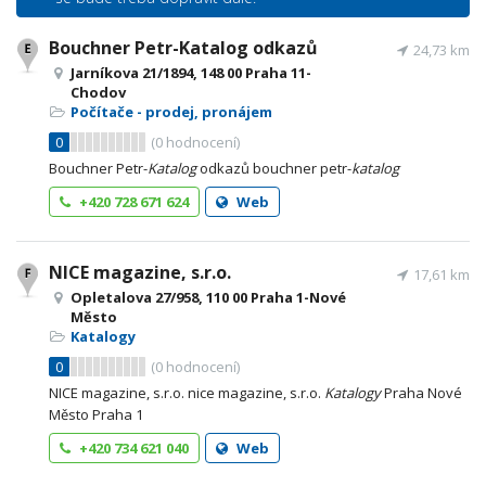
Bouchner Petr-Katalog odkazů
24,73 km
Jarníkova 21/1894, 148 00 Praha 11-
Chodov
Počítače - prodej, pronájem
0
(
0
hodnocení)
Bouchner Petr-
Katalog
odkazů bouchner petr-
katalog
+420 728 671 624
Web
NICE magazine, s.r.o.
17,61 km
Opletalova 27/958, 110 00 Praha 1-Nové
Město
Katalogy
0
(
0
hodnocení)
NICE magazine, s.r.o. nice magazine, s.r.o.
Katalogy
Praha Nové
Město Praha 1
+420 734 621 040
Web