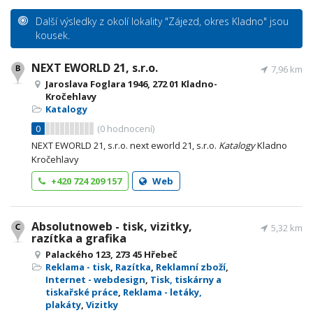
Další výsledky z okolí lokality "Zájezd, okres Kladno" jsou
kousek.
NEXT EWORLD 21, s.r.o.
7,96 km
Jaroslava Foglara 1946, 272 01 Kladno-
Kročehlavy
Katalogy
0
(
0
hodnocení)
NEXT EWORLD 21, s.r.o. next eworld 21, s.r.o.
Katalogy
Kladno
Kročehlavy
+420 724 209 157
Web
Absolutnoweb - tisk, vizitky,
5,32 km
razítka a grafika
Palackého 123, 273 45 Hřebeč
Reklama - tisk
,
Razítka
,
Reklamní zboží
,
Internet - webdesign
,
Tisk, tiskárny a
tiskařské práce
,
Reklama - letáky,
plakáty
,
Vizitky