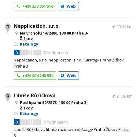
+420 233 351 516
Web
Nepplication, s.r.o.
20,69 km
Na vrcholu 14/2480, 130 00 Praha 3-
Žižkov
Katalogy
0
(
0
hodnocení)
Nepplication, s.r.o. nepplication, s.r.o.
Katalogy
Praha Žižkov
Praha 3
+420 604 245 554
Web
Libuše Růžičková
21,09 km
Pod lipami 50/2573, 130 00 Praha 3-
Žižkov
Katalogy
0
(
0
hodnocení)
Libuše Růžičková libuše růžičková
Katalogy
Praha Žižkov Praha
3