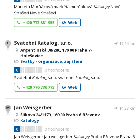
Markéta Murňáková markéta murňáková
Katalogy
Nové
Strašecí Nové Strašecí
+420 773 881 955
Web
Svatební Katalog, s.r.o.
17,14 km
Argentinská 38/286, 170 00 Praha 7-
Holešovice
Svatby - organizace, zajištění
0
(
0
hodnocení)
Svatební
Katalog
, s.r.o. svatební
katalog
, s.r.o.
+420 776 736 773
Web
Jan Weisgerber
14,33 km
Šlikova 24/1179, 169 00 Praha 6-Břevnov
Katalogy
0
(
0
hodnocení)
Jan Weisgerber jan weisgerber
Katalogy
Praha Břevnov Praha 6