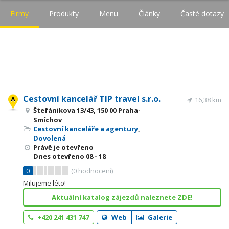
Firmy
Produkty
Menu
Články
Časté dotazy
Cestovní kancelář TIP travel s.r.o.
16,38 km
Štefánikova 13/43, 150 00 Praha-
Smíchov
Cestovní kanceláře a agentury
,
Dovolená
Právě je otevřeno
Dnes otevřeno
08 - 18
0
(
0
hodnocení)
Milujeme léto!
Aktuální katalog zájezdů naleznete ZDE!
+420 241 431 747
Web
Galerie