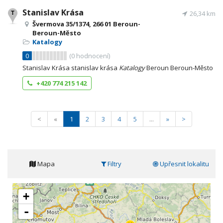
Stanislav Krása
26,34 km
Švermova 35/1374, 266 01 Beroun-
Beroun-Město
Katalogy
0
(
0
hodnocení)
Stanislav Krása stanislav krása
Katalogy
Beroun Beroun-Město
+420 774 215 142
<
«
1
2
3
4
5
...
»
>
Mapa
Filtry
Upřesnit lokalitu
+
-