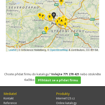
Leaflet
| © GIScience Heidelberg, ©
OpenStreetMap
& contributors, CC-BY-SA
Chcete přidat firmu do katalogu?
Volejte 771 270 421
nebo stiskněte
tlačítko
Přihlásit se a přidat firmu
Mediatel
Produkty
Kontakt
Internet123.cz
Reference
Online katalogy