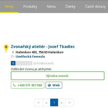
Firmy
Produkty
Menu
Články
Časté dotazy
Zvonařský ateliér - Josef Tkadlec
Halenkov 433, 756 03 Halenkov
Umělecká řemesla
0
(
0
hodnocení)
Odlévání zvonu je alchymie.
Výroba zvonů.
+420 571 457 585
Web
<
«
1
»
>