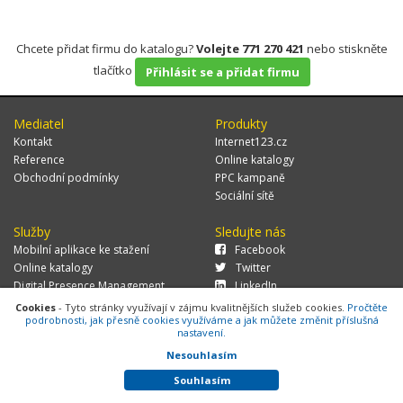
Chcete přidat firmu do katalogu?
Volejte 771 270 421
nebo stiskněte
tlačítko
Přihlásit se a přidat firmu
Mediatel
Produkty
Kontakt
Internet123.cz
Reference
Online katalogy
Obchodní podmínky
PPC kampaně
Sociální sítě
Služby
Sledujte nás
Mobilní aplikace ke stažení
Facebook
Online katalogy
Twitter
Digital Presence Management
LinkedIn
Více zákazníků
Cookies
- Tyto stránky využívají v zájmu kvalitnějších služeb cookies.
Pročtěte
podrobnosti, jak přesně cookies využíváme a jak můžete změnit příslušná
nastavení.
Nesouhlasím
© 2026 MEDIATEL CZ, s.r.o.,
Za Potokem 46/4, 106 00 Praha 10, tel.:
+420 771 270 421, verze 1.29.0.143,
Cookies
Souhlasím