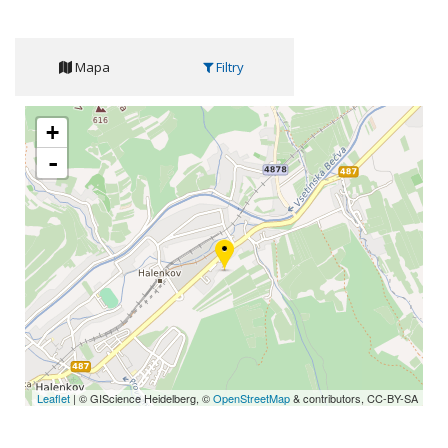
Mapa
Filtry
+
-
Leaflet
| © GIScience Heidelberg, ©
OpenStreetMap
& contributors, CC-BY-SA