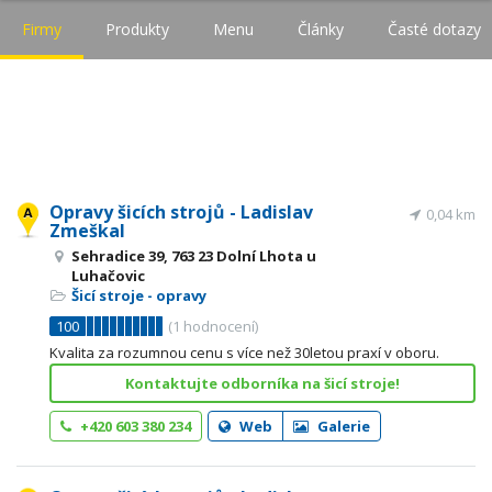
Firmy
Produkty
Menu
Články
Časté dotazy
Opravy šicích strojů - Ladislav
0,04 km
Zmeškal
Sehradice 39, 763 23 Dolní Lhota u
Luhačovic
Šicí stroje - opravy
100
(
1
hodnocení)
Kvalita za rozumnou cenu s více než 30letou praxí v oboru.
Kontaktujte odborníka na šicí stroje!
+420 603 380 234
Web
Galerie