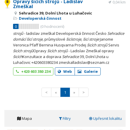
Opravy šicích strojů - Ladislav
0,04 km
Zmeškal
Sehradice 39, Dolní Lhota u Luhačovic
Developerská činnost
0
(
0
hodnocení)
strojů
- ladislav zmeškal Developerská činnost Česko
Sehradice
domácí
šicí
stroje
, průmyslové
šicí
stroje
,
šicí
stroje
Janome
Veronica Pfaff Bernina Husqvarna Prodej
šicích
strojů
Servis
šicích
strojů
Opravy
šicích
strojů
- Ladislav Zmeškal opravy
šicích
Konzultace a doprava
Sehradice
39, Dolní Lhota u
Luhačovic +420603380234 zmeskalladislav@seznam.cz
+420 603 380 234
Web
Galerie
<
«
1
»
>
Mapa
Filtry
Upřesnit lokalitu