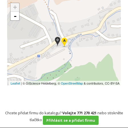
+
-
Leaflet
| © GIScience Heidelberg, ©
OpenStreetMap
& contributors, CC-BY-SA
Chcete přidat firmu do katalogu?
Volejte 771 270 421
nebo stiskněte
tlačítko
Přihlásit se a přidat firmu