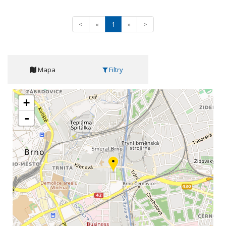
<
«
1
»
>
Mapa
Filtry
+
-