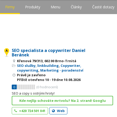
Firmy
Produkty
Menu
Články
Časté dotazy
SEO specialista a copywriter Daniel
Beránek
Křenová 79/313, 602 00 Brno-Trnitá
SEO služby, linkbuilding
,
Copywriter,
copywriting
,
Marketing - poradenství
Právě je zavřeno
Příště otevřeno
10 - 19
dne 10.08.2026
0
(
0
hodnocení)
SEO a copy s ostrými hroty!
Kde nejlíp schováte mrtvolu? Na 2. straně Googlu
+420 724 501 041
Web