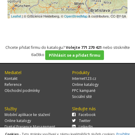
Leaflet
| © GIScience Heidelberg, ©
OpenStreetMap
& contributors, CC-BY-SA
Chcete přidat firmu do katalogu?
Volejte 771 270 421
nebo stiskněte
tlačítko
Přihlásit se a přidat firmu
Mediatel
Produkty
Kontakt
Internet123.cz
Reference
Online katalogy
Obchodní podmínky
PPC kampaně
Sociální sítě
Služby
Sledujte nás
Mobilní aplikace ke stažení
Facebook
Online katalogy
Twitter
Digital Presence Management
LinkedIn
Více zákazníků
Cookies
- Tyto stránky využívají v zájmu kvalitnějších služeb cookies.
Pročtěte