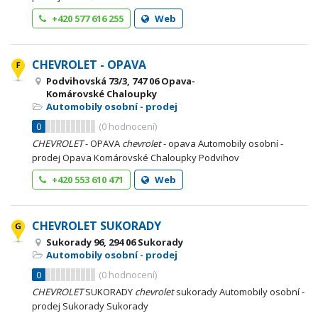
+420 577 616 255
Web
CHEVROLET - OPAVA
Podvihovská 73/3, 747 06 Opava-
Komárovské Chaloupky
Automobily osobní - prodej
0
(
0
hodnocení)
CHEVROLET
- OPAVA
chevrolet
- opava Automobily osobní -
prodej Opava Komárovské Chaloupky Podvihov
+420 553 610 471
Web
CHEVROLET SUKORADY
Sukorady 96, 294 06 Sukorady
Automobily osobní - prodej
0
(
0
hodnocení)
CHEVROLET
SUKORADY
chevrolet
sukorady Automobily osobní -
prodej Sukorady Sukorady