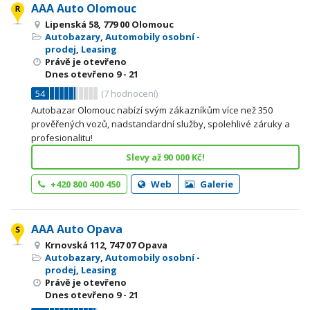
AAA Auto Olomouc
Lipenská 58, 779 00 Olomouc
Autobazary
,
Automobily osobní -
prodej
,
Leasing
Právě je otevřeno
Dnes otevřeno
9 - 21
54
(
7
hodnocení)
Autobazar Olomouc nabízí svým zákazníkům více než 350
prověřených vozů, nadstandardní služby, spolehlivé záruky a
profesionalitu!
Slevy až 90 000 Kč!
+420 800 400 450
Web
Galerie
AAA Auto Opava
Krnovská 112, 747 07 Opava
Autobazary
,
Automobily osobní -
prodej
,
Leasing
Právě je otevřeno
Dnes otevřeno
9 - 21