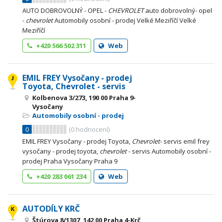
AUTO DOBROVOLNÝ - OPEL -
CHEVROLET
auto dobrovolný- opel
-
chevrolet
Automobily osobní - prodej Velké Meziříčí Velké
Meziříčí
+420 566 502 311
Web
EMIL FREY Vysočany - prodej
Toyota, Chevrolet - servis
Kolbenova 3/273, 190 00 Praha 9-
Vysočany
Automobily osobní - prodej
0
(
0
hodnocení)
EMIL FREY Vysočany - prodej Toyota,
Chevrolet
- servis emil frey
vysočany - prodej toyota,
chevrolet
- servis Automobily osobní -
prodej Praha Vysočany Praha 9
+420 283 061 234
Web
AUTODÍLY KRČ
Štúrova 8/1307, 142 00 Praha 4-Krč