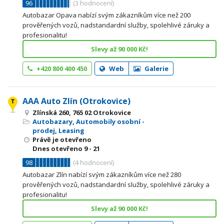
96
(
3
hodnocení)
Autobazar Opava nabízí svým zákazníkům více než 200
prověřených vozů, nadstandardní služby, spolehlivé záruky a
profesionalitu!
Slevy až 90 000 Kč!
+420 800 400 450
Web
Galerie
AAA Auto Zlín (Otrokovice)
Zlínská 260, 765 02 Otrokovice
Autobazary
,
Automobily osobní -
prodej
,
Leasing
Právě je otevřeno
Dnes otevřeno
9 - 21
98
(
4
hodnocení)
Autobazar Zlín nabízí svým zákazníkům více než 280
prověřených vozů, nadstandardní služby, spolehlivé záruky a
profesionalitu!
Slevy až 90 000 Kč!