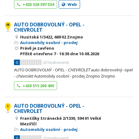
+420 326 397 534
Web
AUTO DOBROVOLNÝ - OPEL -
CHEVROLET
Husitská 1/3422, 669 02 Znojmo
Automobily osobní - prodej
Právě je zavřeno
Příště otevřeno
7 - 16:30
dne 10.08.2026
0
(
0
hodnocení)
AUTO DOBROVOLNÝ - OPEL -
CHEVROLET
auto dobrovolný- opel
-
chevrolet
Automobily osobní - prodej Znojmo Znojmo
+420 515 200 400
AUTO DOBROVOLNÝ - OPEL -
CHEVROLET
Františky Stránecké 2/1330, 594 01 Velké
Meziříčí
Automobily osobní - prodej
0
(
0
hodnocení)