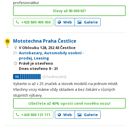
profesionalitu!
Slevy až 90 000 Kč!
+420 800 400 450
Web
Galerie
Mototechna Praha Čestlice
V Oblouku 128, 252 43 Čestlice
Autobazary
,
Automobily osobní -
prodej
,
Leasing
Právě je otevřeno
Dnes otevřeno
9 - 21
98
(
3
hodnocení)
Vyberte si až z 25 značek a stovek modelů na jednom místě.
Všechny vozy máme vždy skladem a bez čekání v různých
stupních výbavy.
Ušetřete až 40% oproti ceně nového vozu!
+420 800 121 111
Web
Galerie