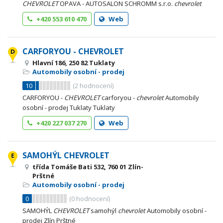
CHEVROLET
OPAVA - AUTOSALON SCHROMM s.r.o.
chevrolet
+420 553 610 470
Web
CARFORYOU - CHEVROLET
Hlavní 186, 250 82 Tuklaty
Automobily osobní - prodej
10
(
2
hodnocení)
CARFORYOU -
CHEVROLET
carforyou -
chevrolet
Automobily
osobní - prodej Tuklaty Tuklaty
+420 227 037 270
Web
SAMOHÝL CHEVROLET
třída Tomáše Bati 532, 760 01 Zlín-
Prštné
Automobily osobní - prodej
0
(
0
hodnocení)
SAMOHÝL
CHEVROLET
samohýl
chevrolet
Automobily osobní -
prodej Zlín Prštné