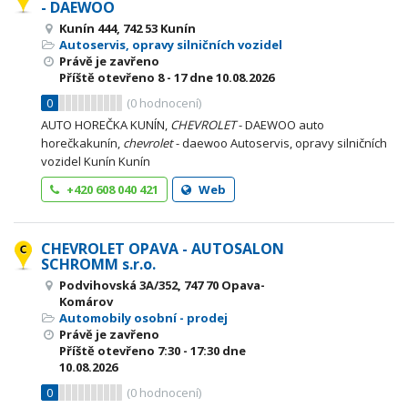
- DAEWOO
Kunín 444, 742 53 Kunín
Autoservis, opravy silničních vozidel
Právě je zavřeno
Příště otevřeno
8 - 17
dne 10.08.2026
0
(
0
hodnocení)
AUTO HOREČKA KUNÍN,
CHEVROLET
- DAEWOO auto
horečkakunín,
chevrolet
- daewoo Autoservis, opravy silničních
vozidel Kunín Kunín
+420 608 040 421
Web
CHEVROLET OPAVA - AUTOSALON
SCHROMM s.r.o.
Podvihovská 3A/352, 747 70 Opava-
Komárov
Automobily osobní - prodej
Právě je zavřeno
Příště otevřeno
7:30 - 17:30
dne
10.08.2026
0
(
0
hodnocení)