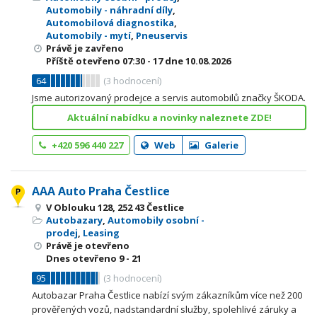
Automobily - náhradní díly
,
Automobilová diagnostika
,
Automobily - mytí
,
Pneuservis
Právě je zavřeno
Příště otevřeno
07:30 - 17
dne 10.08.2026
64
(
3
hodnocení)
Jsme autorizovaný prodejce a servis automobilů značky ŠKODA.
Aktuální nabídku a novinky naleznete ZDE!
+420 596 440 227
Web
Galerie
AAA Auto Praha Čestlice
V Oblouku 128, 252 43 Čestlice
Autobazary
,
Automobily osobní -
prodej
,
Leasing
Právě je otevřeno
Dnes otevřeno
9 - 21
95
(
3
hodnocení)
Autobazar Praha Čestlice nabízí svým zákazníkům více než 200
prověřených vozů, nadstandardní služby, spolehlivé záruky a