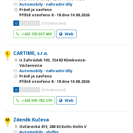
Automobily - náhradní díly
Právě je zavřeno
Příště otevřeno
8 - 18
dne 10.08.2026
0
(
0
hodnocení)
+420 725 037 400
Web
CARTIME, s.r.o.
U Zahrádek 105, 724 83 Klimkovice-
Václavovice
Automobily - náhradní díly
Právě je zavřeno
Příště otevřeno
8 - 18
dne 10.08.2026
0
(
0
hodnocení)
+420 595 782 279
Web
Zdeněk Kučeva
Ovčárecká 415, 280 02 Kolín-Kolín V
Automobily - služby