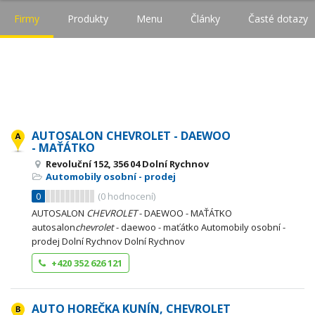
Firmy
Produkty
Menu
Články
Časté dotazy
AUTOSALON CHEVROLET - DAEWOO
- MAŤÁTKO
Revoluční 152, 356 04 Dolní Rychnov
Automobily osobní - prodej
0
(
0
hodnocení)
AUTOSALON
CHEVROLET
- DAEWOO - MAŤÁTKO
autosalon
chevrolet
- daewoo - maťátko Automobily osobní -
prodej Dolní Rychnov Dolní Rychnov
+420 352 626 121
AUTO HOREČKA KUNÍN, CHEVROLET