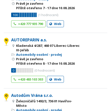
Právě je zavřeno
Příště otevřeno
7 - 17
dne 10.08.2026
100
(
1
hodnocení)
+420 777 935 790
Web
AUTOREPARIN a.s.
Kladenská 4/287, 460 07 Liberec-Liberec
III-Jeřáb
Automobily osobní - prodej
Právě je zavřeno
Příště otevřeno
8 - 17
dne 10.08.2026
0
(
0
hodnocení)
+420 485 103 303
Web
Autodům Vrána s.r.o.
Železničářů 1492/3, 736 01 Havířov-
Město
Automobily osobní - prodej
,