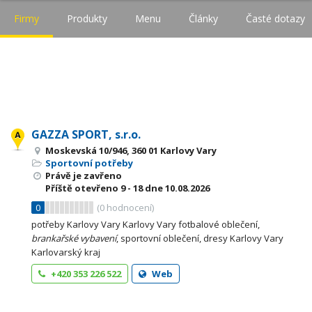
Firmy
Produkty
Menu
Články
Časté dotazy
GAZZA SPORT, s.r.o.
Moskevská 10/946, 360 01 Karlovy Vary
Sportovní potřeby
Právě je zavřeno
Příště otevřeno
9 - 18
dne 10.08.2026
0
(
0
hodnocení)
potřeby Karlovy Vary Karlovy Vary fotbalové oblečení,
brankařské
vybavení
, sportovní oblečení, dresy Karlovy Vary
Karlovarský kraj
+420 353 226 522
Web