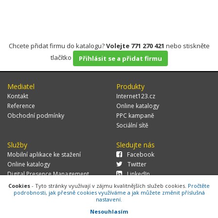
Chcete přidat firmu do katalogu?
Volejte 771 270 421
nebo stiskněte
tlačítko
Přihlásit se a přidat firmu
Mediatel
Produkty
Kontakt
Internet123.cz
Reference
Online katalogy
Obchodní podmínky
PPC kampaně
Sociální sítě
Služby
Sledujte nás
Mobilní aplikace ke stažení
Facebook
Online katalogy
Twitter
Digital Presence Management
LinkedIn
Více zákazníků
Cookies
- Tyto stránky využívají v zájmu kvalitnějších služeb cookies.
Pročtěte
podrobnosti, jak přesně cookies využíváme a jak můžete změnit příslušná
nastavení.
Nesouhlasím
© 2026 MEDIATEL CZ, s.r.o.,
Za Potokem 46/4, 106 00 Praha 10, tel.: