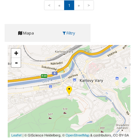
<
«
1
»
>
Mapa
Filtry
+
-
Leaflet
| © GIScience Heidelberg, ©
OpenStreetMap
& contributors, CC-BY-SA