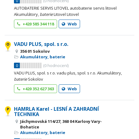
0
(
0
hodnocení)
AUTOBATERIE SERVIS LITOVEL autobaterie servis litovel
Akumulátory,
baterie
Litovel Litovel
+420 585 344 118
Web
VADU PLUS, spol. s r.o.
356 01 Sokolov
Akumulátory, baterie
0
(
0
hodnocení)
VADU PLUS, spol. s r.o. vadu plus, spol. s r.o. Akumulátory,
baterie
Sokolov
+420 352 627 363
Web
HAMRLA Karel - LESNÍ A ZAHRADNÍ
TECHNIKA
Jáchymovská 114/27, 360 04 Karlovy Vary-
Bohatice
Akumulátory, baterie