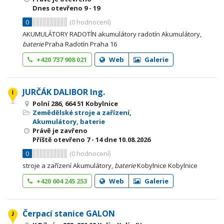
Dnes otevřeno
9 - 19
0
(
0
hodnocení)
AKUMULÁTORY RADOTÍN akumulátory radotín Akumulátory,
baterie
Praha Radotín Praha 16
+420 737 908 021
Web
Galerie
JURČÁK DALIBOR Ing.
Polní 286, 664 51 Kobylnice
Zemědělské stroje a zařízení
,
Akumulátory, baterie
Právě je zavřeno
Příště otevřeno
7 - 14
dne 10.08.2026
0
(
0
hodnocení)
stroje a zařízení Akumulátory,
baterie
Kobylnice Kobylnice
+420 604 245 253
Web
Galerie
Čerpací stanice GALON