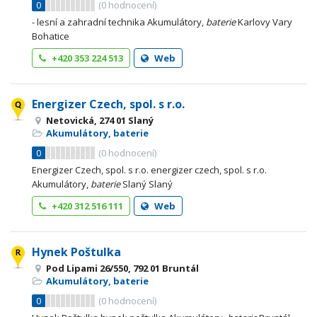
0
(
0
hodnocení)
- lesní a zahradní technika Akumulátory,
baterie
Karlovy Vary
Bohatice
+420 353 224 513
Web
Energizer Czech, spol. s r.o.
Netovická, 274 01 Slaný
Akumulátory, baterie
0
(
0
hodnocení)
Energizer Czech, spol. s r.o. energizer czech, spol. s r.o.
Akumulátory,
baterie
Slaný Slaný
+420 312 516 111
Web
Hynek Poštulka
Pod Lipami 26/550, 792 01 Bruntál
Akumulátory, baterie
0
(
0
hodnocení)