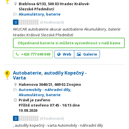
Bieblova 6/133, 500 03 Hradec Králové-
Slezské Předměstí
Akumulátory, baterie
0
(
0
hodnocení)
AKUCAR autobaterie akucar autobaterie Akumulátory,
baterie
Hradec Králové Slezské Předměstí
Objednané baterie si můžete vyzvednout v naší kame
+420 777 049 049
Web
Galerie
Autobaterie, autodíly Kopečný -
Varta
Hakenova 3640/21, 669 02 Znojmo
Automobily - náhradní díly
,
Akumulátory, baterie
Právě je zavřeno
Příště otevřeno
07:45 - 16:15
dne
10.08.2026
0
(
0
hodnocení)
, autodíly kopečný - varta Automobily - náhradní díly