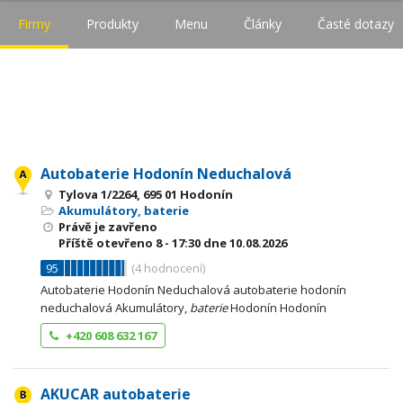
Firmy
Produkty
Menu
Články
Časté dotazy
Autobaterie Hodonín Neduchalová
Tylova 1/2264, 695 01 Hodonín
Akumulátory, baterie
Právě je zavřeno
Příště otevřeno
8 - 17:30
dne 10.08.2026
95
(
4
hodnocení)
Autobaterie Hodonín Neduchalová autobaterie hodonín
neduchalová Akumulátory,
baterie
Hodonín Hodonín
+420 608 632 167
AKUCAR autobaterie