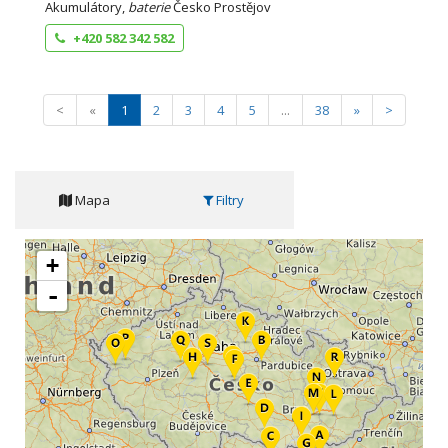
Akumulátory,
baterie
Česko Prostějov
+420 582 342 582
<
«
1
2
3
4
5
...
38
»
>
Mapa
Filtry
+
-