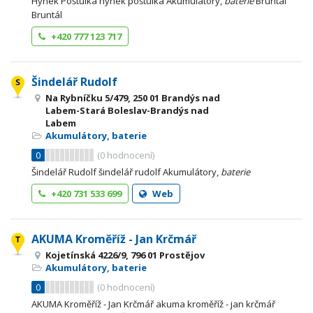
Hynek Poštulka hynek poštulka Akumulátory,
baterie
Bruntál
Bruntál
+420 777 123 717
Šindelář Rudolf
Na Rybníčku 5/479, 250 01 Brandýs nad
Labem-Stará Boleslav-Brandýs nad
Labem
Akumulátory, baterie
0
(
0
hodnocení)
Šindelář Rudolf šindelář rudolf Akumulátory,
baterie
+420 731 533 699
Web
AKUMA Kroměříž - Jan Krčmář
Kojetínská 4226/9, 796 01 Prostějov
Akumulátory, baterie
0
(
0
hodnocení)
AKUMA Kroměříž - Jan Krčmář akuma kroměříž - jan krčmář