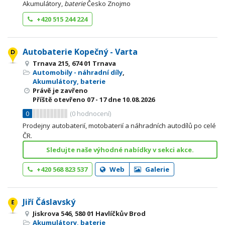
Akumulátory,
baterie
Česko Znojmo
+420 515 244 224
Autobaterie Kopečný - Varta
Trnava 215, 674 01 Trnava
Automobily - náhradní díly
,
Akumulátory, baterie
Právě je zavřeno
Příště otevřeno
07 - 17
dne 10.08.2026
0
(
0
hodnocení)
Prodejny autobaterií, motobaterií a náhradních autodílů po celé
ČR.
Sledujte naše výhodné nabídky v sekci akce.
+420 568 823 537
Web
Galerie
Jiří Čáslavský
Jiskrova 546, 580 01 Havlíčkův Brod
Akumulátory, baterie