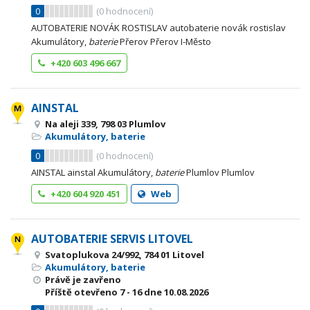
0
(
0
hodnocení)
AUTOBATERIE NOVÁK ROSTISLAV autobaterie novák rostislav
Akumulátory,
baterie
Přerov Přerov I-Město
+420 603 496 667
AINSTAL
Na aleji 339, 798 03 Plumlov
Akumulátory, baterie
0
(
0
hodnocení)
AINSTAL ainstal Akumulátory,
baterie
Plumlov Plumlov
+420 604 920 451
Web
AUTOBATERIE SERVIS LITOVEL
Svatoplukova 24/992, 784 01 Litovel
Akumulátory, baterie
Právě je zavřeno
Příště otevřeno
7 - 16
dne 10.08.2026