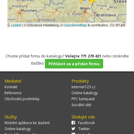
Leaflet
| © GIScience Heidelberg, ©
OpenStreetMap
& contributors, CC-BY-SA
Chcete přidat firmu do katalogu?
Volejte 771 270 421
nebo stiskněte
tlačítko
Přihlásit se a přidat firmu
Mediatel
Produkty
Kontakt
Internet123.cz
Reference
Online katalogy
Obchodní podmínky
PPC kampaně
Sociální sítě
Služby
Sledujte nás
Mobilní aplikace ke stažení
Facebook
Online katalogy
Twitter