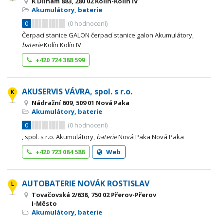
K Dílnám 883, 280 02 Kolín-Kolín IV
Akumulátory, baterie
0
(
0
hodnocení)
Čerpací stanice GALON čerpací stanice galon Akumulátory,
baterie
Kolín Kolín IV
+420 724 388 599
AKUSERVIS VÁVRA, spol. s r.o.
Nádražní 609, 509 01 Nová Paka
Akumulátory, baterie
0
(
0
hodnocení)
, spol. s r.o. Akumulátory,
baterie
Nová Paka Nová Paka
+420 723 084 588
Web
AUTOBATERIE NOVÁK ROSTISLAV
Tovačovská 2/638, 750 02 Přerov-Přerov
I-Město
Akumulátory, baterie