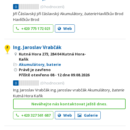
0
(
0
hodnocení)
Jiří Čáslavský jiří čáslavský Akumulátory,
baterie
Havlíčkův Brod
Havlíčkův Brod
+420 775 172 021
Web
Ing. Jaroslav Vrabčák
Kutná Hora 273, 284 04 Kutná Hora-
Kaňk
Akumulátory, baterie
Právě je zavřeno
Příště otevřeno
08 - 12
dne 09.08.2026
0
(
0
hodnocení)
Ing. Jaroslav Vrabčák ing. jaroslav vrabčák Akumulátory,
baterie
Kutná Hora Kaňk
Neváhejte nás kontaktovat ještě dnes.
+420 327 561 687
Web
Galerie