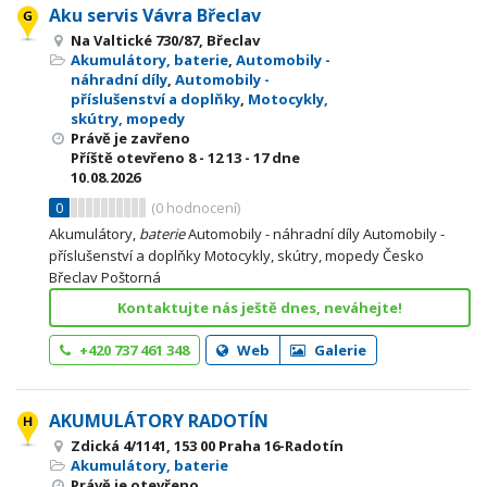
Aku servis Vávra Břeclav
Na Valtické 730/87, Břeclav
Akumulátory, baterie
,
Automobily -
náhradní díly
,
Automobily -
příslušenství a doplňky
,
Motocykly,
skútry, mopedy
Právě je zavřeno
Příště otevřeno
8 - 12
13 - 17
dne
10.08.2026
0
(
0
hodnocení)
Akumulátory,
baterie
Automobily - náhradní díly Automobily -
příslušenství a doplňky Motocykly, skútry, mopedy Česko
Břeclav Poštorná
Kontaktujte nás ještě dnes, neváhejte!
+420 737 461 348
Web
Galerie
AKUMULÁTORY RADOTÍN
Zdická 4/1141, 153 00 Praha 16-Radotín
Akumulátory, baterie
Právě je otevřeno