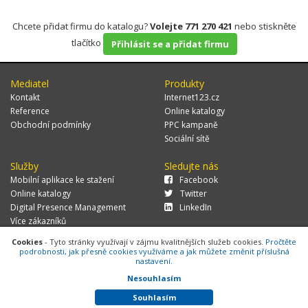
Chcete přidat firmu do katalogu?
Volejte 771 270 421
nebo stiskněte
tlačítko
Přihlásit se a přidat firmu
Mediatel
Produkty
Kontakt
Internet123.cz
Reference
Online katalogy
Obchodní podmínky
PPC kampaně
Sociální sítě
Služby
Sledujte nás
Mobilní aplikace ke stažení
Facebook
Online katalogy
Twitter
Digital Presence Management
LinkedIn
Více zákazníků
Cookies
- Tyto stránky využívají v zájmu kvalitnějších služeb cookies.
Pročtěte
podrobnosti, jak přesně cookies využíváme a jak můžete změnit příslušná
nastavení.
© 2026 MEDIATEL CZ, s.r.o.,
Za Potokem 46/4, 106 00 Praha 10, tel.:
+420 771 270 421, verze 1.29.0.143,
Cookies
Nesouhlasím
Souhlasím