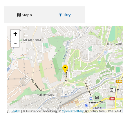
Mapa
Filtry
+
-
Leaflet
| © GIScience Heidelberg, ©
OpenStreetMap
& contributors, CC-BY-SA