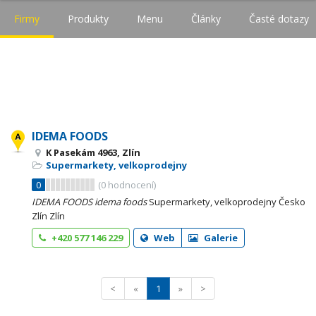
Firmy
Produkty
Menu
Články
Časté dotazy
IDEMA FOODS
K Pasekám 4963, Zlín
Supermarkety, velkoprodejny
0
(
0
hodnocení)
IDEMA
FOODS
idema
foods
Supermarkety, velkoprodejny Česko
Zlín Zlín
+420 577 146 229
Web
Galerie
<
«
1
»
>