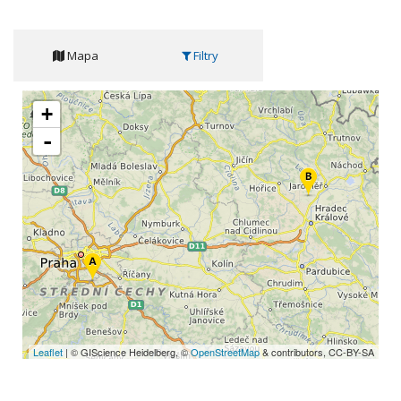
Mapa
Filtry
+
-
Leaflet
| © GIScience Heidelberg, ©
OpenStreetMap
& contributors, CC-BY-SA