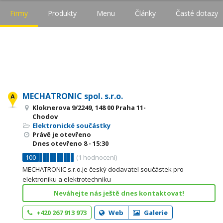
Firmy
Produkty
Menu
Články
Časté dotazy
MECHATRONIC spol. s.r.o.
Kloknerova 9/2249, 148 00 Praha 11-
Chodov
Elektronické součástky
Právě je otevřeno
Dnes otevřeno
8 - 15:30
100
(
1
hodnocení)
MECHATRONIC s.r.o.je český dodavatel součástek pro
elektroniku a elektrotechniku
Neváhejte nás ještě dnes kontaktovat!
+420 267 913 973
Web
Galerie