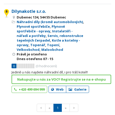
Dílynakotle s.r.o.
Dubenec 134, 544 55 Dubenec
Náhradní díly (kromě automobilových)
,
Plynové spotřebiče
,
Plynové
spotřebiče - opravy
,
Instalatéři -
nářadí a potřeby
,
Servis, rekonstrukce
tepelných čerpadel
,
Kotle a kotelny -
opravy
,
Topenář
,
Topení
,
Velkoobchod
,
Maloobchod
Právě je otevřeno
Dnes otevřeno
07 - 15
0
(
0
hodnocení)
Jedině u nás najdete náhradní díl, i pro Váš kotel!!
Nakupujte u nás za VOC!! Registrujte se na e-shopu
+420 499 694 999
Web
Galerie
<
«
1
»
>