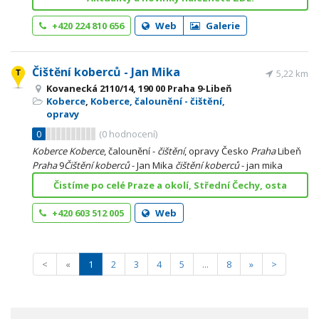
+420 224 810 656
Web
Galerie
Čištění koberců - Jan Mika
5,22 km
Kovanecká 2110/14, 190 00 Praha 9-Libeň
Koberce
,
Koberce, čalounění - čištění,
opravy
0
(
0
hodnocení)
Koberce
Koberce
, čalounění -
čištění
, opravy Česko
Praha
Libeň
Praha
9
Čištění
koberců
- Jan Mika
čištění
koberců
- jan mika
Čistíme po celé Praze a okolí, Střední Čechy, osta
+420 603 512 005
Web
<
«
1
2
3
4
5
...
8
»
>