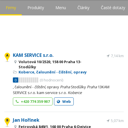
Firmy
Produkty
Menu
Články
Časté dotazy
KAM SERVICE s.r.o.
7,14 km
Volutová 10/2520, 158 00 Praha 13-
Stodůlky
Koberce, čalounění - čištění, opravy
0
(
0
hodnocení)
, čalounění -
čištění
, opravy
Praha
Stodůlky
Praha
13KAM
SERVICE s.r.o. kam service s.r.o.
Koberce
+420 774 359 907
Web
Jan Hořínek
5,07 km
Fetrovská 849/1, 160 00 Praha 6-Dejvice