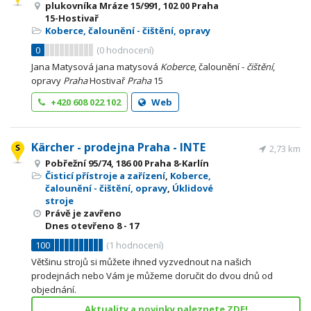
plukovníka Mráze 15/991, 102 00 Praha
15-Hostivař
Koberce, čalounění - čištění, opravy
0
(
0
hodnocení)
Jana Matysová jana matysová
Koberce
, čalounění -
čištění
,
opravy
Praha
Hostivař
Praha
15
+420 608 022 102
Web
Kärcher - prodejna Praha - INTE
2,73 km
Pobřežní 95/74, 186 00 Praha 8-Karlín
Čisticí přístroje a zařízení
,
Koberce,
čalounění - čištění, opravy
,
Úklidové
stroje
Právě je zavřeno
Dnes otevřeno
8 - 17
100
(
1
hodnocení)
Většinu strojů si můžete ihned vyzvednout na našich
prodejnách nebo Vám je můžeme doručit do dvou dnů od
objednání.
Aktuality a novinky naleznete ZDE!