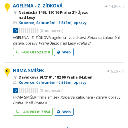
AGELENA - Z. ZÍDKOVÁ
14,94 km
Načešická 1492, 190 16 Praha 21-Újezd
nad Lesy
Koberce, čalounění - čištění, opravy
0
(
0
hodnocení)
AGELENA - Z. ZÍDKOVÁ agelena - z. zídková
Koberce
, čalounění -
čištění
, opravy
Praha
Újezd nad Lesy
Praha
21
+420 603 523 210
Web
FIRMA SMÍŠEK
6,26 km
Davídkova 91/2101, 182 00 Praha 8-Libeň
Koberce, čalounění - čištění, opravy
0
(
0
hodnocení)
FIRMA SMÍŠEK firma smíšek
Koberce
, čalounění -
čištění
, opravy
Praha
Libeň
Praha
8
+420 603 817 954
Web