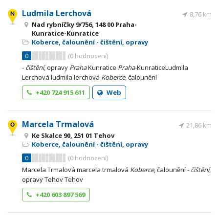
Ludmila Lerchová
8,76 km
Nad rybníčky 9/756, 148 00 Praha-
Kunratice-Kunratice
Koberce, čalounění - čištění, opravy
0
(
0
hodnocení)
-
čištění
, opravy
Praha
Kunratice
Praha
-KunraticeLudmila
Lerchová ludmila lerchová
Koberce
, čalounění
+420 724 915 611
Web
Marcela Trmalová
21,86 km
Ke Skalce 90, 251 01 Tehov
Koberce, čalounění - čištění, opravy
0
(
0
hodnocení)
Marcela Trmalová marcela trmalová
Koberce
, čalounění -
čištění
,
opravy Tehov Tehov
+420 603 897 569