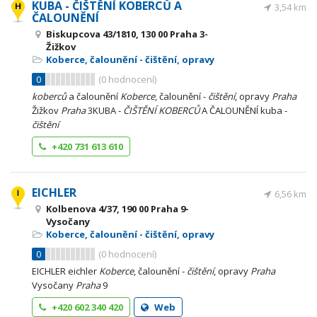
KUBA - ČIŠTĚNÍ KOBERCŮ A
3,54 km
ČALOUNĚNÍ
Biskupcova 43/1810, 130 00 Praha 3-
Žižkov
Koberce, čalounění - čištění, opravy
0
(
0
hodnocení)
koberců
a čalounění
Koberce
, čalounění -
čištění
, opravy
Praha
Žižkov
Praha
3KUBA -
ČIŠTĚNÍ
KOBERCŮ
A ČALOUNĚNÍ kuba -
čištění
+420 731 613 610
EICHLER
6,56 km
Kolbenova 4/37, 190 00 Praha 9-
Vysočany
Koberce, čalounění - čištění, opravy
0
(
0
hodnocení)
EICHLER eichler
Koberce
, čalounění -
čištění
, opravy
Praha
Vysočany
Praha
9
+420 602 340 420
Web