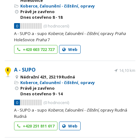
Holešovice
Koberce, čalounění - čištění, opravy
Právě je zavřeno
Dnes otevřeno
8 - 18
0
(
0
hodnocení)
A - SUPO a - supo
Koberce
, čalounění -
čištění
, opravy
Praha
Holešovice
Praha
7
+420 603 722 727
Web
A - SUPO
14,10 km
Nádražní 421, 252 19 Rudná
Koberce, čalounění - čištění, opravy
Právě je zavřeno
Dnes otevřeno
9 - 14
0
(
0
hodnocení)
A - SUPO a - supo
Koberce
, čalounění -
čištění
, opravy Rudná
Rudná
+420 251 811 617
Web