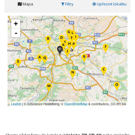
Mapa
Filtry
Upřesnit lokalitu
+
-
Leaflet
| © GIScience Heidelberg, ©
OpenStreetMap
& contributors, CC-BY-SA