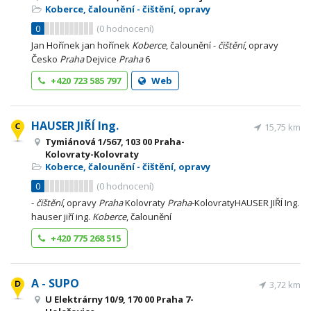
Koberce, čalounění - čištění, opravy
0
(
0
hodnocení)
Jan Hořínek jan hořínek
Koberce
, čalounění -
čištění
, opravy
Česko
Praha
Dejvice
Praha
6
+420 723 585 797
Web
HAUSER JIŘÍ Ing.
15,75 km
Tymiánová 1/567, 103 00 Praha-
Kolovraty-Kolovraty
Koberce, čalounění - čištění, opravy
0
(
0
hodnocení)
-
čištění
, opravy
Praha
Kolovraty
Praha
-KolovratyHAUSER JIŘÍ Ing.
hauser jiří ing.
Koberce
, čalounění
+420 775 268 515
A - SUPO
3,72 km
U Elektrárny 10/9, 170 00 Praha 7-