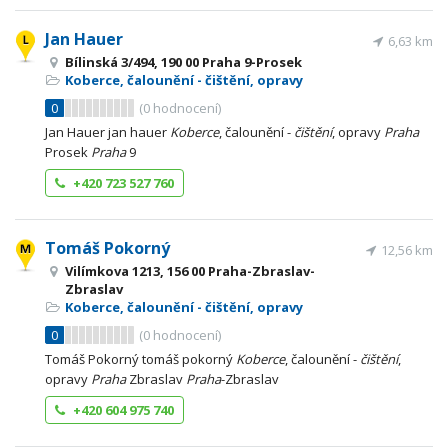
Jan Hauer
6,63 km
Bílinská 3/494, 190 00 Praha 9-Prosek
Koberce, čalounění - čištění, opravy
0
(
0
hodnocení)
Jan Hauer jan hauer
Koberce
, čalounění -
čištění
, opravy
Praha
Prosek
Praha
9
+420 723 527 760
Tomáš Pokorný
12,56 km
Vilímkova 1213, 156 00 Praha-Zbraslav-
Zbraslav
Koberce, čalounění - čištění, opravy
0
(
0
hodnocení)
Tomáš Pokorný tomáš pokorný
Koberce
, čalounění -
čištění
,
opravy
Praha
Zbraslav
Praha
-Zbraslav
+420 604 975 740