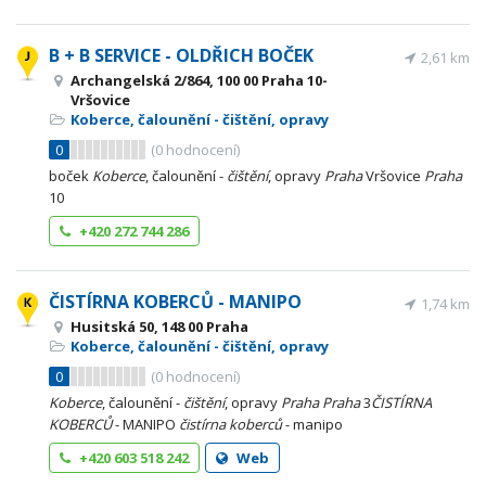
B + B SERVICE - OLDŘICH BOČEK
2,61 km
Archangelská 2/864, 100 00 Praha 10-
Vršovice
Koberce, čalounění - čištění, opravy
0
(
0
hodnocení)
boček
Koberce
, čalounění -
čištění
, opravy
Praha
Vršovice
Praha
10
+420 272 744 286
ČISTÍRNA KOBERCŮ - MANIPO
1,74 km
Husitská 50, 148 00 Praha
Koberce, čalounění - čištění, opravy
0
(
0
hodnocení)
Koberce
, čalounění -
čištění
, opravy
Praha
Praha
3
ČISTÍRNA
KOBERCŮ
- MANIPO
čistírna
koberců
- manipo
+420 603 518 242
Web