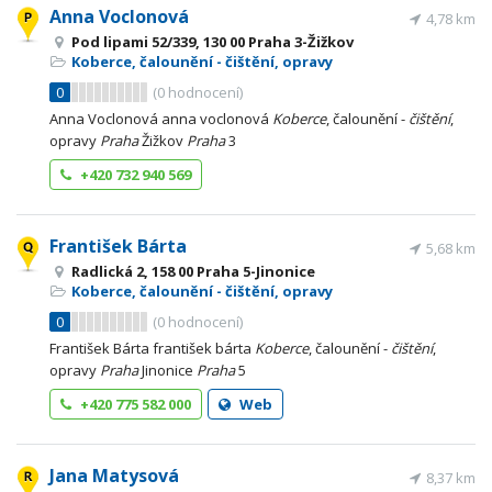
Anna Voclonová
4,78 km
Pod lipami 52/339, 130 00 Praha 3-Žižkov
Koberce, čalounění - čištění, opravy
0
(
0
hodnocení)
Anna Voclonová anna voclonová
Koberce
, čalounění -
čištění
,
opravy
Praha
Žižkov
Praha
3
+420 732 940 569
František Bárta
5,68 km
Radlická 2, 158 00 Praha 5-Jinonice
Koberce, čalounění - čištění, opravy
0
(
0
hodnocení)
František Bárta františek bárta
Koberce
, čalounění -
čištění
,
opravy
Praha
Jinonice
Praha
5
+420 775 582 000
Web
Jana Matysová
8,37 km