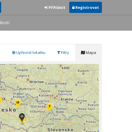
Přihlásit
Registrovat
losti
Upřesnit lokalitu
Filtry
Mapa