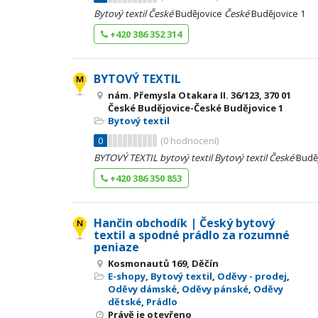
Bytový
textil
České
Budějovice
České
Budějovice 1
+420 386 352 314
BYTOVÝ TEXTIL
nám. Přemysla Otakara II. 36/123, 370 01
České Budějovice-České Budějovice 1
Bytový textil
0
(
0
hodnocení)
BYTOVÝ
TEXTIL
bytový
textil
Bytový
textil
České
Budě
+420 386 350 853
Hančin obchodík | Český bytový
textil a spodné prádlo za rozumné
peniaze
Kosmonautů 169, Děčín
E-shopy
,
Bytový textil
,
Oděvy - prodej
,
Oděvy dámské
,
Oděvy pánské
,
Oděvy
dětské
,
Prádlo
Právě je otevřeno