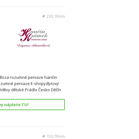
233,18 km
loza rozumné peniaze hančin
ozumné peniaze E-shopy
Bytový
děvy dětské Prádlo Česko Děčín
vy nájdete TU!
150,78 km