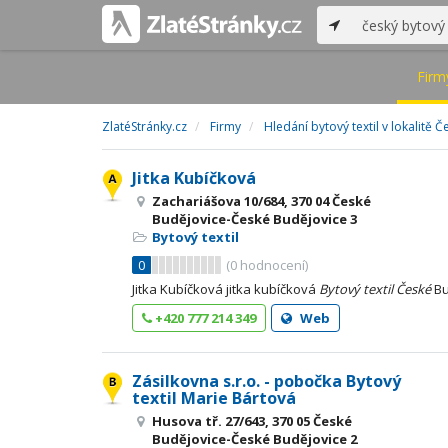
Firm
ZlatéStránky.cz
Firmy
Hledání bytový textil v lokalitě
Jitka Kubíčková
Zachariášova 10/684, 370 04 České
Budějovice-České Budějovice 3
Bytový textil
0
(
0
hodnocení)
Jitka Kubíčková jitka kubíčková
Bytový
textil
České
Bu
+420 777 214 349
Web
Zásilkovna s.r.o. - pobočka Bytový
textil Marie Bártová
Husova tř. 27/643, 370 05 České
Budějovice-České Budějovice 2