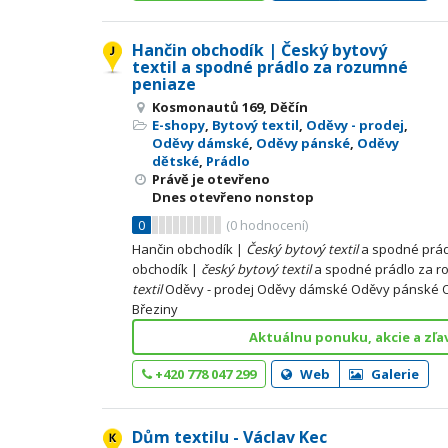
Hančin obchodík | Český bytový
textil a spodné prádlo za rozumné
peniaze
Kosmonautů 169, Děčín
E-shopy
,
Bytový textil
,
Oděvy - prodej
,
Oděvy dámské
,
Oděvy pánské
,
Oděvy
dětské
,
Prádlo
Právě je otevřeno
Dnes otevřeno nonstop
0
(
0
hodnocení)
Hančin obchodík |
Český
bytový
textil
a spodné prád
obchodík |
český
bytový
textil
a spodné prádlo za r
textil
Oděvy - prodej Oděvy dámské Oděvy pánské O
Březiny
Aktuálnu ponuku, akcie a zľa
+420 778 047 299
Web
Galerie
Dům textilu - Václav Kec