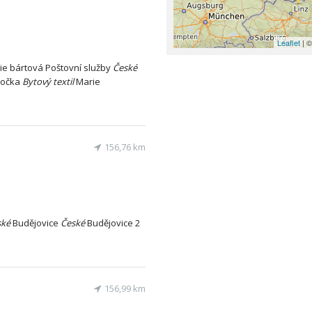
Leaflet
| ©
e bártová Poštovní služby
České
obočka
Bytový
textil
Marie
156,76 km
ské
Budějovice
České
Budějovice 2
156,99 km