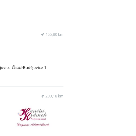
155,80 km
jovice
České
Budějovice 1
233,18 km