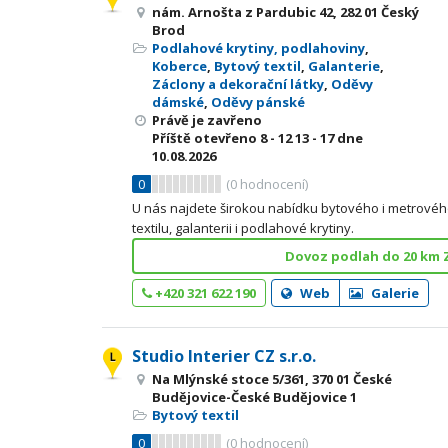
nám. Arnošta z Pardubic 42, 282 01 Český
Brod
Podlahové krytiny, podlahoviny
,
Koberce
,
Bytový textil
,
Galanterie
,
Záclony a dekorační látky
,
Oděvy
dámské
,
Oděvy pánské
Právě je zavřeno
Příště otevřeno
8 - 12
13 - 17
dne
10.08.2026
0
(
0
hodnocení)
U nás najdete širokou nabídku bytového i metrovéh
textilu, galanterii i podlahové krytiny.
Dovoz podlah do 20 km
+420 321 622 190
Web
Galerie
Studio Interier CZ s.r.o.
Na Mlýnské stoce 5/361, 370 01 České
Budějovice-České Budějovice 1
Bytový textil
0
(
0
hodnocení)