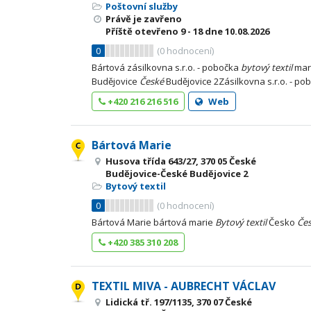
Poštovní služby
Právě je zavřeno
Příště otevřeno
9 - 18
dne 10.08.2026
0
(
0
hodnocení)
Bártová zásilkovna s.r.o. - pobočka
bytový
textil
mari
Budějovice
České
Budějovice 2Zásilkovna s.r.o. - p
+420 216 216 516
Web
Bártová Marie
Husova třída 643/27, 370 05 České
Budějovice-České Budějovice 2
Bytový textil
0
(
0
hodnocení)
Bártová Marie bártová marie
Bytový
textil
Česko
Če
+420 385 310 208
TEXTIL MIVA - AUBRECHT VÁCLAV
Lidická tř. 197/1135, 370 07 České