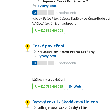
Budějovice-České Budějovice 7
Bytový textil
0
(
0
hodnocení)
václav
Bytový
textil
České
Budějovice
České
Budějovi
VÁCLAV
textil
miva - aubrecht
+420 386 460 008
České povlečení
Krausova 604, 199 00 Praha-Letňany
Bytový textil
0
(
0
hodnocení)
Lůžkoviny a povlečení
+420 739 466 025
Web
Bytový textil - Škodáková Helena
Odboje 25/2, 737 01 Český Těšín