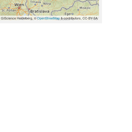
 GIScience Heidelberg, ©
OpenStreetMap
& contributors, CC-BY-SA