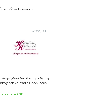
Česko
České
Heřmanice
233,18 km
|
český
bytový
textil
E-shopy
Bytový
děvy dětské Prádlo Oděvy,
textil
 naleznete ZDE!