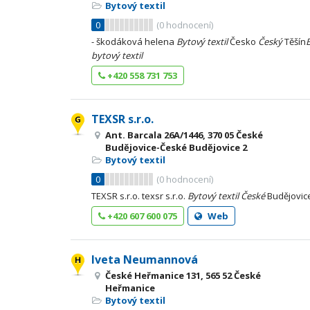
Bytový textil
0
(
0
hodnocení)
- škodáková helena
Bytový
textil
Česko
Český
Těšín
bytový
textil
+420 558 731 753
TEXSR s.r.o.
Ant. Barcala 26A/1446, 370 05 České
Budějovice-České Budějovice 2
Bytový textil
0
(
0
hodnocení)
TEXSR s.r.o. texsr s.r.o.
Bytový
textil
České
Budějovic
+420 607 600 075
Web
Iveta Neumannová
České Heřmanice 131, 565 52 České
Heřmanice
Bytový textil