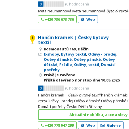
0
(
0
hodnocení)
Iveta Neumannová iveta neumannová
Bytový
textil
+420 736 673 736
Web
Hančin krámek | Český bytový
textil
Kosmonautů 169, Děčín
E-shopy
,
Bytový textil
,
Oděvy - prodej
,
Oděvy dámské
,
Oděvy pánské
,
Oděvy
dětské
,
Prádlo
,
Oděvy, textil
,
Domácí
potřeby
Právě je zavřeno
Příště otevřeno nonstop dne 10.08.2026
0
(
0
hodnocení)
Hančin krámek |
Český
bytový
textil
hančin krámek
textil
Oděvy - prodej Oděvy dámské Oděvy pánské O
Domácí potřeby Česko Děčín Březiny
Aktuální nabídku, akce a slevy
+420 778 047 299
Web
Galerie