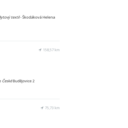
Bytový
textil
- Škodáková Helena
158,57 km
e
České
Budějovice 2
75,73 km