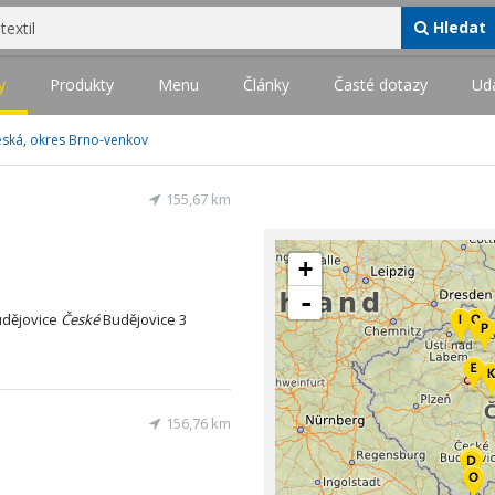
Hledat
y
Produkty
Menu
Články
Časté dotazy
Udá
 Česká, okres Brno-venkov
155,67 km
+
-
dějovice
České
Budějovice 3
156,76 km