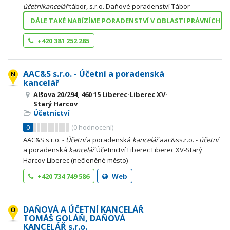
účetní
kancelář
tábor, s.r.o. Daňové poradenství Tábor
DÁLE TAKÉ NABÍZÍME PORADENSTVÍ V OBLASTI PRÁVNÍCH
+420 381 252 285
AAC&S s.r.o. - Účetní a poradenská
kancelář
Alšova 20/294, 460 15 Liberec-Liberec XV-
Starý Harcov
Účetnictví
0
(
0
hodnocení)
AAC&S s.r.o. -
Účetní
a poradenská
kancelář
aac&ss.r.o. -
účetní
a poradenská
kancelář
Účetnictví Liberec Liberec XV-Starý
Harcov Liberec (nečleněné město)
+420 734 749 586
Web
DAŇOVÁ A ÚČETNÍ KANCELÁŘ
TOMÁŠ GOLÁŇ, DAŇOVÁ
KANCELÁŘ s.r.o.