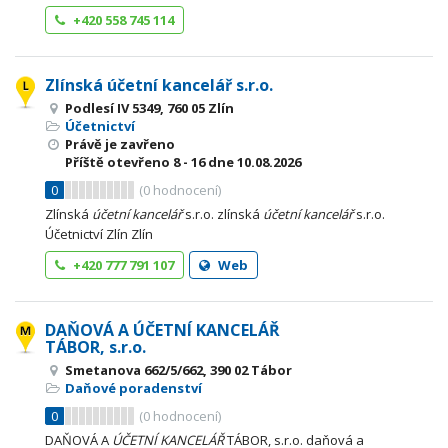
+420 558 745 114
Zlínská účetní kancelář s.r.o.
Podlesí IV 5349, 760 05 Zlín
Účetnictví
Právě je zavřeno
Příště otevřeno
8 - 16
dne 10.08.2026
0
(
0
hodnocení)
Zlínská
účetní
kancelář
s.r.o. zlínská
účetní
kancelář
s.r.o.
Účetnictví Zlín Zlín
+420 777 791 107
Web
DAŇOVÁ A ÚČETNÍ KANCELÁŘ
TÁBOR, s.r.o.
Smetanova 662/5/662, 390 02 Tábor
Daňové poradenství
0
(
0
hodnocení)
DAŇOVÁ A
ÚČETNÍ
KANCELÁŘ
TÁBOR, s.r.o. daňová a