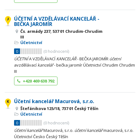
ÚČETNÍ A VZDĚLÁVACÍ KANCELÁŘ -
BEČKA JAROMÍR
Čs. armády 237, 537 01 Chrudim-Chrudim
III
Účetnictví
0
(
0
hodnocení)
ÚČETNÍ
A VZDĚLÁVACÍ
KANCELÁŘ
- BEČKA JAROMÍR
účetní
avzdělávací
kancelář
- bečka jaromír Účetnictví Chrudim Chrudim
III
+420 469 638 792
Účetní kancelář Macurová, s.r.o.
Štefánikova 125/18, 737 01 Český Těšín
Účetnictví
0
(
0
hodnocení)
Účetní
kancelář
Macurová, s.r.o.
účetní
kancelář
macurová, s.r.o.
Účetnictví Česko Český Těšín