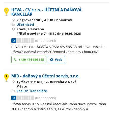
HEVA - CV s.r.o. - ÚČETNÍ A DAŇOVÁ
KANCELÁŘ
Riegrova 11/819, 430 01 Chomutov
Účetnictví
Právě je zavřeno
Příště otevřeno
7 - 15:30
dne 10.08.2026
0
(
0
hodnocení)
HEVA - CV s.r.o. -
ÚČETNÍ
A DAŇOVÁ
KANCELÁŘ
heva - cvs.r.o. -
účetní
a daňová
kancelář
Účetnictví Chomutov Chomutov
+420 474 686 155
Web
MID - daňový a účetní servis, s.r.o.
Tyršova 11/1834, 120 00 Praha 2-Nové
Město
Realitní kanceláře
0
(
0
hodnocení)
účetní
servis, s.r.o. Realitní
kanceláře
Praha Nové Město Praha
2MID - daňový a
účetní
servis, s.r.o. mid - daňový a