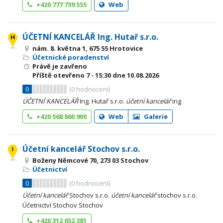
+420 777 739 555
Web
ÚČETNÍ KANCELÁŘ Ing. Hutař s.r.o.
nám. 8. května 1, 675 55 Hrotovice
Účetnické poradenství
Právě je zavřeno
Příště otevřeno
7 - 15:30
dne 10.08.2026
0
(
0
hodnocení)
ÚČETNÍ
KANCELÁŘ
Ing. Hutař s.r.o.
účetní
kancelář
ing
+420 568 860 900
Web
Galerie
Účetní kancelář Stochov s.r.o.
Boženy Němcové 70, 273 03 Stochov
Účetnictví
0
(
0
hodnocení)
Účetní
kancelář
Stochov s.r.o.
účetní
kancelář
stochov s.r.o.
Účetnictví Stochov Stochov
+420 312 652 381