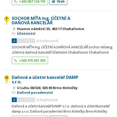
+420 607 126 741
Web
SOCHOR MÍŤA Ing. ÚČETNÍ A
DAŇOVÁ KANCELÁŘ
Husovo náměstí 35, 403 17 Chabařovice
Účetnictví
0
(
0
hodnocení)
SOCHOR MÍŤA Ing.
ÚČETNÍ
A DAŇOVÁ
KANCELÁŘ
sochor míťaing.
účetní
a daňová
kancelář
Účetnictví Chabařovice Chabařovice
+420 475 201 303
Daňová a účetní kancelář DAMP
s.r.o.
U Luhu 38/320, 635 00 Brno-Kníničky
Daňové poradenství
0
(
0
hodnocení)
Daňová a
účetní
kancelář
DAMP s.r.o. daňová a
účetní
kancelář
damp s.r.o. Daňové poradenství Brno Kníničky Brno-Kníničky