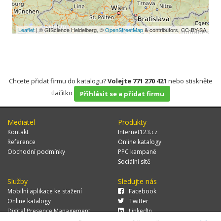
Leaflet
| © GIScience Heidelberg, ©
OpenStreetMap
& contributors, CC-BY-SA
Chcete přidat firmu do katalogu?
Volejte 771 270 421
nebo stiskněte
tlačítko
Přihlásit se a přidat firmu
Mediatel
Produkty
Kontakt
Internet123.cz
Reference
Online katalogy
Obchodní podmínky
PPC kampaně
Sociální sítě
Služby
Sledujte nás
Mobilní aplikace ke stažení
Facebook
Online katalogy
Twitter
Digital Presence Management
LinkedIn
Více zákazníků