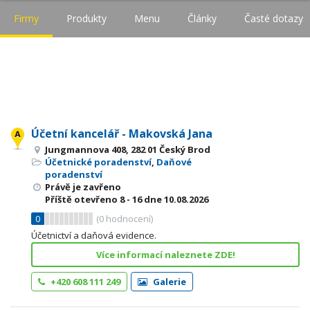
Firmy
Produkty
Menu
Články
Časté dotazy
Účetní kancelář - Makovská Jana
Jungmannova 408, 282 01 Český Brod
Účetnické poradenství
,
Daňové
poradenství
Právě je zavřeno
Příště otevřeno
8 - 16
dne 10.08.2026
0
(
0
hodnocení)
Účetnictví a daňová evidence.
Více informací naleznete ZDE!
+420 608 111 249
Galerie