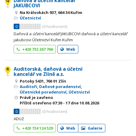
Daňová a účetní kancelář
JAKUBCOVI
Na Královkách 937, 664 34 Kuřim
Účetnictví
0
(
0
hodnocení)
Daňová a
účetní
kancelář
JAKUBCOVI daňová a
účetní
kancelář
jakubcovi Účetnictví Kuřim Kuřim
+420 732 267 766
Web
Auditorská, daňová a účetní
kancelář ve Zlíně a.s.
Potoky 5431, 760 01 Zlín
Auditoři
,
Daňové poradenství
,
Účetnické poradenství
,
Účetnictví
Právě je zavřeno
Příště otevřeno
07:30 - 17
dne 10.08.2026
0
(
0
hodnocení)
ADUZ
+420 724 124 529
Web
Galerie