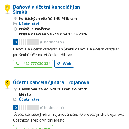
Daňová a účetní kancelář Jan
Šimků
Politických vězňů 143, Příbram
Účetnictví
Právě je zavřeno
Příště otevřeno
9 - 19
dne 10.08.2026
0
(
0
hodnocení)
Daňová a
účetní
kancelář
Jan Šimků daňová a
účetní
kancelář
jan šimků Účetnictví Česko Příbram
+420 777 030 334
Web
Účetní kancelář Jindra Trojanová
Hasskova 22/92, 674 01 Třebíč-Vnitřní
Město
Účetnictví
0
(
0
hodnocení)
Účetní
kancelář
Jindra Trojanová
účetní
kancelář
jindra trojanová
Účetnictví Třebíč Vnitřní Město