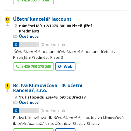
+420 737 713 801
Účetní kancelář Iaccount
náměstí Míru 2/1076, 301 00 Plzeň-Jižní
Předměstí
Účetnictví
0
(
0
hodnocení)
Účetní
kancelář
Iaccount
účetní
kancelář
iaccount Účetnictví
Plzeň Jižní Předměstí Plzeň 3
+420 739 278 263
Web
Bc. Iva Klimovičová - IK-účetní
kancelář, s.r.o.
17. listopadu 28a/48, 690 02 Břeclav
Účetnictví
0
(
0
hodnocení)
Bc. Iva Klimovičová - IK-
účetní
kancelář
, s.r.o. bc. iva klimovičová -
ik-
účetní
kancelář
, s.r.o. Účetnictví Břeclav Břeclav