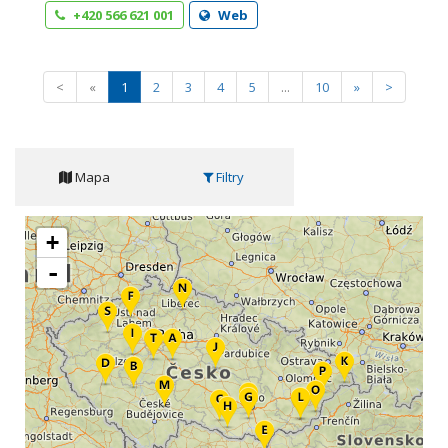
+420 566 621 001
Web
<
«
1
2
3
4
5
...
10
»
>
Mapa
Filtry
+
-