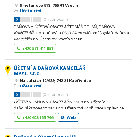
Smetanova 973, 755 01 Vsetín
Účetnictví
0
(
0
hodnocení)
DAŇOVÁ A
ÚČETNÍ
KANCELÁŘ
TOMÁŠ GOLÁŇ, DAŇOVÁ
KANCELÁŘ
s.r.o. daňová a
účetní
kancelář
tomáš goláň, daňová
kancelář
s.r.o. Účetnictví Vsetín Vsetín
+420 571 411 051
ÚČETNÍ A DAŇOVÁ KANCELÁŘ
MPAC s.r.o.
Na Luhách 10/629, 742 21 Kopřivnice
Účetnictví
0
(
0
hodnocení)
ÚČETNÍ
A DAŇOVÁ
KANCELÁŘ
MPAC s.r.o.
účetní
a
daňová
kancelář
mpac s.r.o. Účetnictví Kopřivnice Kopřivnice
+420 603 155 766
Web