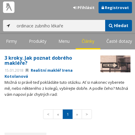
Přihlásit
Registrovat
Hledat
Firmy
Produkty
Menu
Články
Časté dotazy
3 kroky. Jak poznat dobrého
makléře?
15.01.2018
Realitní makléř Irena
Kotolanová
Možná si právě teď pokládáte tuto otázku. Ať si nakonec vyberete
mě, nebo některého z kolegů, vybírejte dobře. A podle čeho? Možná
vám napoví pár chytrých rad:
<
«
1
»
>