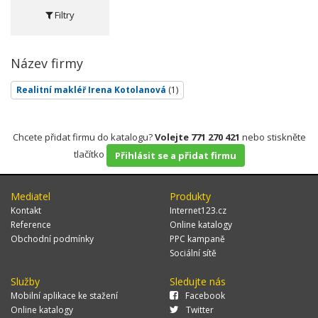
Filtry
Název firmy
Realitní makléř Irena Kotolanová
(1)
Chcete přidat firmu do katalogu?
Volejte 771 270 421
nebo stiskněte
tlačítko
Přihlásit se a přidat firmu
Mediatel
Produkty
Kontakt
Internet123.cz
Reference
Online katalogy
Obchodní podmínky
PPC kampaně
Sociální sítě
Služby
Sledujte nás
Mobilní aplikace ke stažení
Facebook
Online katalogy
Twitter