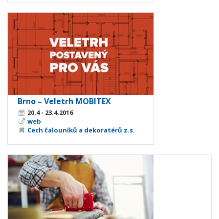
Brno – Veletrh MOBITEX
20.4 - 23.4.2016
web
Cech čalouníků a dekoratérů z.s.