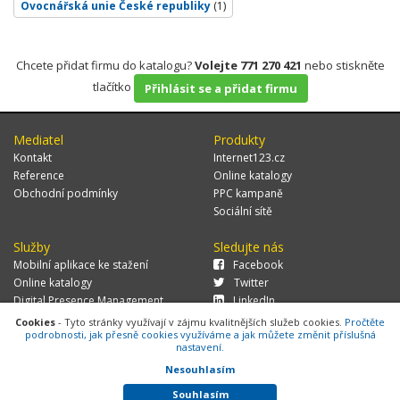
Ovocnářská unie České republiky
(1)
Chcete přidat firmu do katalogu?
Volejte 771 270 421
nebo stiskněte
tlačítko
Přihlásit se a přidat firmu
Mediatel
Produkty
Kontakt
Internet123.cz
Reference
Online katalogy
Obchodní podmínky
PPC kampaně
Sociální sítě
Služby
Sledujte nás
Mobilní aplikace ke stažení
Facebook
Online katalogy
Twitter
Digital Presence Management
LinkedIn
Více zákazníků
Cookies
- Tyto stránky využívají v zájmu kvalitnějších služeb cookies.
Pročtěte
podrobnosti, jak přesně cookies využíváme a jak můžete změnit příslušná
nastavení.
Nesouhlasím
© 2026 MEDIATEL CZ, s.r.o.,
Za Potokem 46/4, 106 00 Praha 10, tel.:
+420 771 270 421, verze 1.29.0.143,
Cookies
Souhlasím