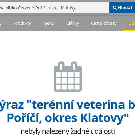
Hledat
y
Produkty
Menu
Články
Časté dotazy
Udá
raz "terénní veterina 
Poříčí, okres Klatovy"
nebyly nalezeny žádné události