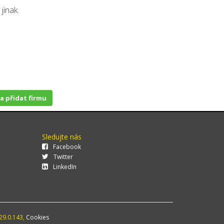
jinak.
 a přidat firmu
Sledujte nás
Facebook
Twitter
LinkedIn
29.0.143,
Cookies