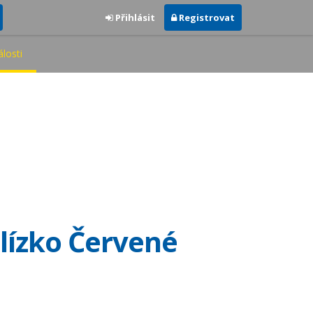
Přihlásit
Registrovat
losti
blízko Červené