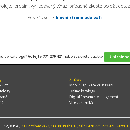
olujte, prosím, vyhledávaný výraz, případně zkuste položit dotaz 
Pokračovat na
hlavní stranu událostí
.
rmu do katalogu?
Volejte 771 270 421
nebo stiskněte tlačítko
Přihlásit se
y
Služby
23.cz
Mobilní aplikace ke stažení
talogy
Online katalogy
paně
Digital Presence Management
ítě
Více zákazníků
 CZ, s.r.o.,
Za Potokem 46/4, 106 00 Praha 10, tel.: +420 771 270 421, verze 1.