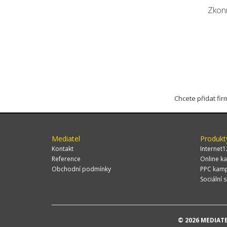
Zkonr
Chcete přidat fi
Mediatel
Produkt
Kontakt
Internet1
Reference
Online ka
Obchodní podmínky
PPC kam
Sociální s
© 2026 MEDIATEL