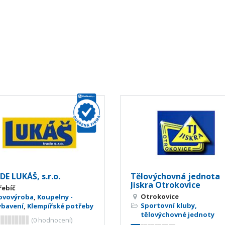
E LUKÁŠ, s.r.o.
Tělovýchovná jednota
Jiskra Otrokovice
řebíč
Otrokovice
ovovýroba
,
Koupelny -
Sportovní kluby,
ybavení
,
Klempířské potřeby
tělovýchovné jednoty
(
0
hodnocení)