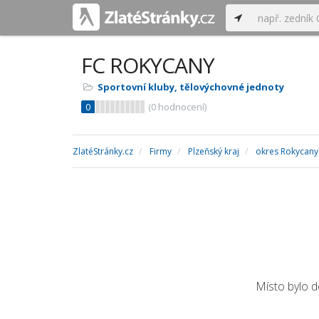
FC ROKYCANY
Sportovní kluby, tělovýchovné jednoty
0
(
0
hodnocení)
ZlatéStránky.cz
Firmy
Plzeňský kraj
okres Rokycany
Místo bylo 