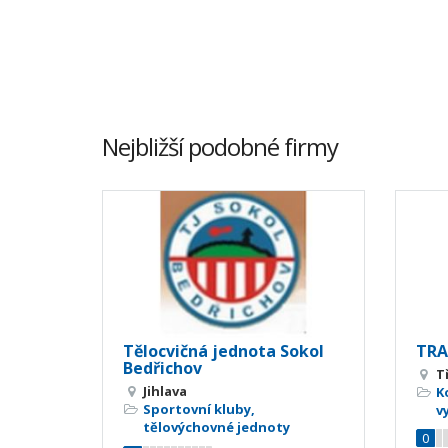
Nejbližší podobné firmy
Tělocvičná jednota Sokol
TRAD
Bedřichov
T
Jihlava
K
Sportovní kluby,
v
tělovýchovné jednoty
0