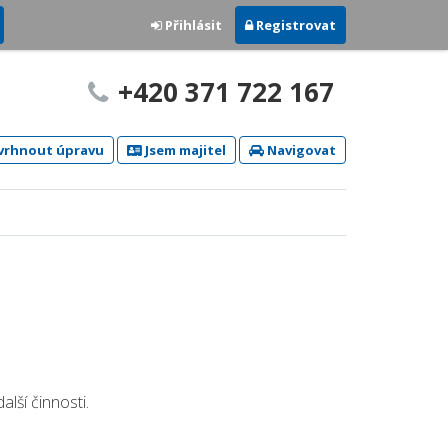
Přihlásit
Registrovat
+420 371 722 167
rhnout úpravu
Jsem majitel
Navigovat
ší činnosti.