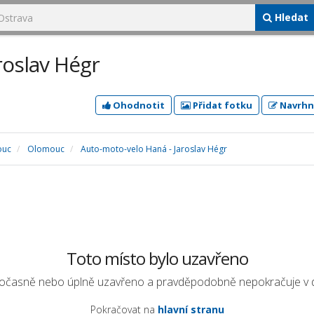
Hledat
roslav Hégr
Ohodnotit
Přidat fotku
Navrhn
ouc
Olomouc
Auto-moto-velo Haná - Jaroslav Hégr
Toto místo bylo uzavřeno
dočasně nebo úplně uzavřeno a pravděpodobně nepokračuje v dal
Pokračovat na
hlavní stranu