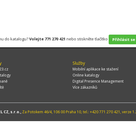
rmu do katalogu?
Volejte 771 270 421
nebo stiskněte tlačítko
Přihlásit se
y
Služby
23.cz
Mobilní aplikace ke stažení
talogy
Online katalogy
paně
Digital Presence Management
ítě
Více zákazníků
 CZ, s.r.o.,
Za Potokem 46/4, 106 00 Praha 10, tel.: +420 771 270 421, verze 1.