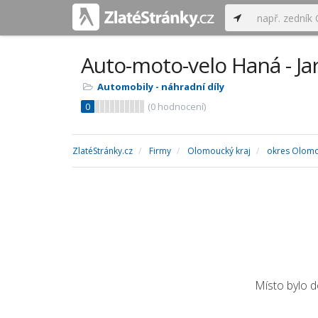
Auto-moto-velo Haná - Ja
Automobily - náhradní díly
0
(
0
hodnocení)
ZlatéStránky.cz
Firmy
Olomoucký kraj
okres Olom
Místo bylo 